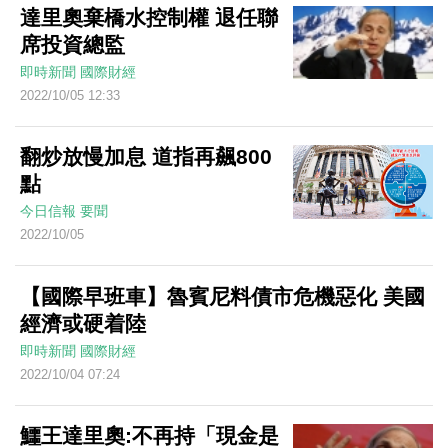
達里奧棄橋水控制權 退任聯
席投資總監
即時新聞
國際財經
2022/10/05 12:33
翻炒放慢加息 道指再飆800
點
今日信報
要聞
2022/10/05
【國際早班車】魯賓尼料債市危機惡化 美國
經濟或硬着陸
即時新聞
國際財經
2022/10/04 07:24
鱷王達里奧:不再持「現金是