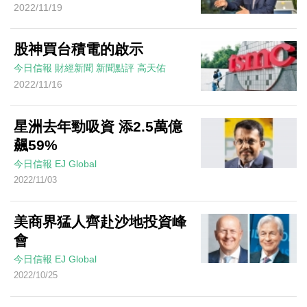
2022/11/19
股神買台積電的啟示
今日信報
財經新聞
新聞點評
高天佑
2022/11/16
星洲去年勁吸資 添2.5萬億
飆59%
今日信報
EJ Global
2022/11/03
美商界猛人齊赴沙地投資峰
會
今日信報
EJ Global
2022/10/25