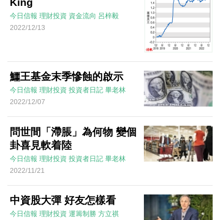
King
今日信報
理財投資
資金流向
呂梓毅
2022/12/13
鱷王基金末季慘蝕的啟示
今日信報
理財投資
投資者日記
畢老林
2022/12/07
問世間「滯脹」為何物 變個
卦喜見軟着陸
今日信報
理財投資
投資者日記
畢老林
2022/11/21
中資股大彈 好友怎樣看
今日信報
理財投資
運籌制勝
方立祺