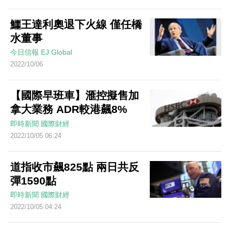
鱷王達利奧退下火線 僅任橋
水董事
今日信報
EJ Global
2022/10/06
【國際早班車】滙控擬售加
拿大業務 ADR較港飆8%
即時新聞
國際財經
2022/10/05 06:24
道指收市飆825點 兩日共反
彈1590點
即時新聞
國際財經
2022/10/05 04:24