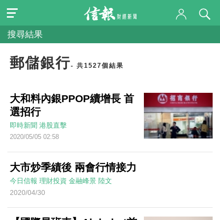
搜尋結果
郵儲銀行
- 共1527個結果
大和料內銀PPOP續增長 首
選招行
即時新聞
港股直擊
2020/05/05 02:58
大市炒季績後 兩會行情接力
今日信報
理財投資
金融峰景
陸文
2020/04/30