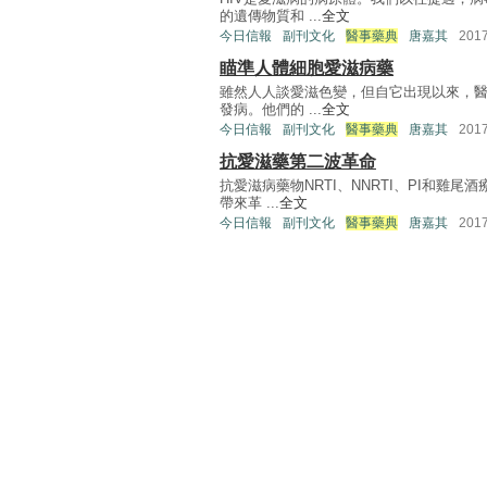
的遺傳物質和 ...
全文
今日信報
副刊文化
醫事藥典
唐嘉其
201
瞄準人體細胞愛滋病藥
雖然人人談愛滋色變，但自它出現以來，醫
發病。他們的 ...
全文
今日信報
副刊文化
醫事藥典
唐嘉其
201
抗愛滋藥第二波革命
抗愛滋病藥物NRTI、NNRTI、PI和
帶來革 ...
全文
今日信報
副刊文化
醫事藥典
唐嘉其
201