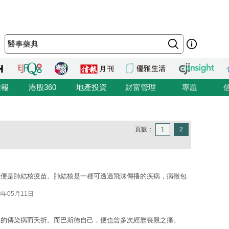
信報
港股360
地產投資
財富管理
專題
頁數：
1
2
獻便是肺結核疫苗。肺結核是一種可透過飛沫傳播的疾病，病徵包
8年05月11日
樣的傳染病而夭折。而巴斯德自己，便也曾多次經歷喪親之痛。