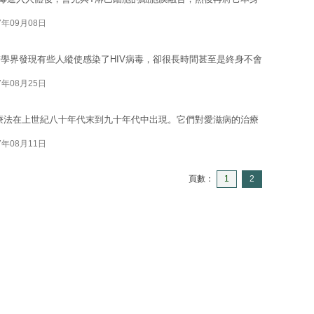
7年09月08日
學界發現有些人縱使感染了HIV病毒，卻很長時間甚至是終身不會
7年08月25日
雞尾酒療法在上世紀八十年代末到九十年代中出現。它們對愛滋病的治療
7年08月11日
頁數：
1
2