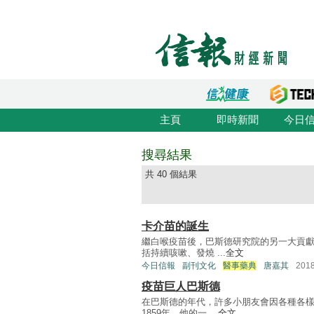
主頁
即時新聞
今日
搜尋結果
共 40 個結果
卡介苗的誕生
繼白喉疫苗後，巴斯德研究院的另一大貢
括持續咳嗽、發燒 ...
全文
今日信報
副刊文化
醫事藥典
唐嘉其
201
疫苗巨人巴斯德
在巴斯德的年代，許多小朋友會因各種各
1859年，他的一 ...
全文