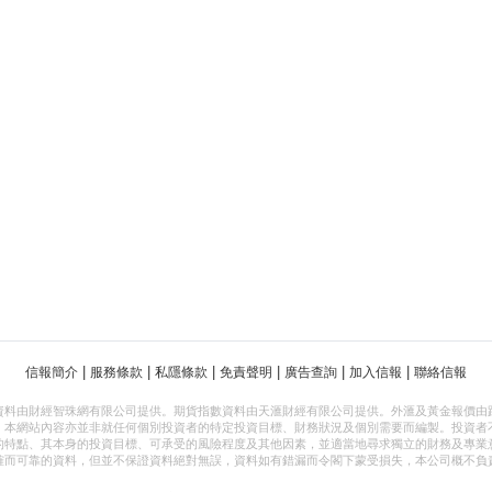
|
|
|
|
|
|
信報簡介
服務條款
私隱條款
免責聲明
廣告查詢
加入信報
聯絡信報
資料由財經智珠網有限公司提供。期貨指數資料由天滙財經有限公司提供。外滙及黃金報價由
，本網站內容亦並非就任何個別投資者的特定投資目標、財務狀況及個別需要而編製。投資者
的特點、其本身的投資目標、可承受的風險程度及其他因素，並適當地尋求獨立的財務及專業
確而可靠的資料，但並不保證資料絕對無誤，資料如有錯漏而令閣下蒙受損失，本公司概不負