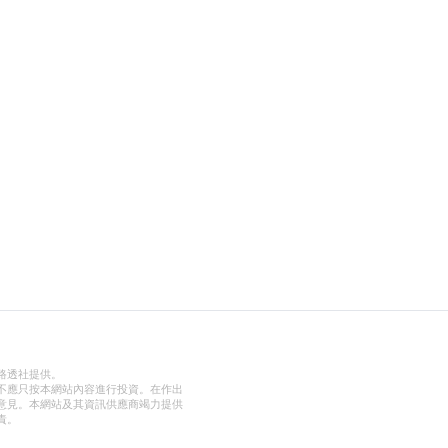
路透社提供。
不應只按本網站內容進行投資。在作出
意見。本網站及其資訊供應商竭力提供
責。