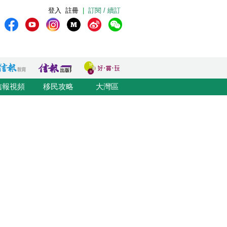
登入
註冊
|
訂閱 / 續訂
信報視頻
移民攻略
大灣區