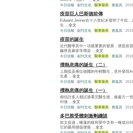
今日信報
副刊文化
醫事藥典
唐嘉其
201
疫苗巨人巴斯德前傳
Edward Jenner在十八世紀末發明
生 ...
全文
今日信報
副刊文化
醫事藥典
唐嘉其
201
疫苗的誕生
近代醫學其中一項最重要的發展，便是疫
痲痹及麻疹等傳染 ...
全文
今日信報
副刊文化
醫事藥典
唐嘉其
201
撲熱息痛的誕生（二）
上期提及兩位德國的年輕醫生，意外發現Ace
生產 ...
全文
今日信報
副刊文化
醫事藥典
唐嘉其
201
撲熱息痛的誕生（一）
相信許多人都試過看完醫生後，被處方一包叫做
叫做 ...
全文
今日信報
副刊文化
醫事藥典
唐嘉其
201
多巴胺受體刺激劑續談
前文提過，睡蓮的根和莖中含有一種成分
它的藥用價值便慢 ...
全文
今日信報
副刊文化
醫事藥典
唐嘉其
201