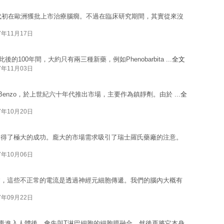
九十年代初在歐洲獲批上市治療腦癇。不過在臨床研究期間，其實從來沒
7年11月17日
的100年間，大約只有兩三種新藥，例如Phenobarbita ...
全文
7年11月03日
簡稱為Benzo，於上世紀六十年代推出市場，主要作為鎮靜劑。由於 ...
全
7年10月20日
取得了極大的成功。龐大的市場需求吸引了瑞士羅氏藥廠的注意。
7年10月06日
病，這些不正常的電流是透過神經元細胞傳遞。我們的腦內大概有
7年09月22日
病毒進入人體後，會先與T淋巴細胞的細胞膜融合，然後再將它本身