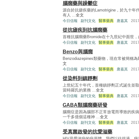
腦癇藥與躁鬱症
源自於抗瘧疾藥的Lamotrigine，於
有人 ...
全文
今日信報
副刊文化
醫事藥典
唐嘉其
201
從抗瘧疾到抗腦癇藥
首種抗腦癇藥Bromide在十九世紀中面世，此後
今日信報
副刊文化
醫事藥典
唐嘉其
201
Benzo與腦癇
Benzodiazepines類藥物，現在常被
文
今日信報
副刊文化
醫事藥典
唐嘉其
201
從染料到鎮靜劑
上世紀五十年代，首種鎮靜劑正式誕生並
當時羅氏的業務 ...
全文
今日信報
副刊文化
醫事藥典
唐嘉其
201
GABA類腦癇藥研發
腦癇症是因為腦部不正常放電而導致的疾
一千多億個這種神 ...
全文
今日信報
副刊文化
醫事藥典
唐嘉其
201
受真菌啟發的抗愛滋藥
HIV是愛滋病的病原體。我們以往提過，