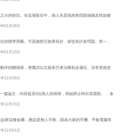
尼之火的疫症。在這場疫症中，病人先是肌肉和四肢抽搐及恍如被
8年01月26日
遜症的標準用藥。可是雖然它效果良好，卻也有許多問題。第一，
8年01月12日
調動作的關係後，便嘗試以左旋多巴來治療柏金遜症。沒有直接使
7年12月29日
on發表了一篇論文，內容提及6位病人的病情，例如靜止時出現震顫、 ...
全
7年12月15日
在談起鋰這種金屬，應該是無人不曉，因為大家的手機、平板電腦等
7年12月01日