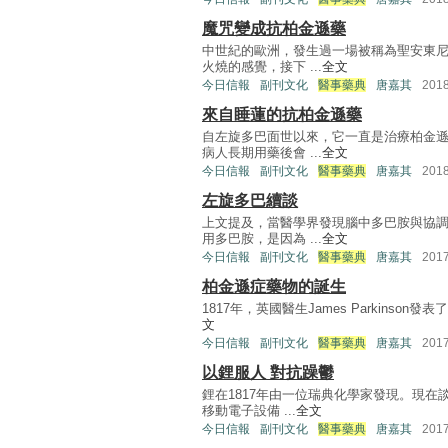
魔咒變成抗柏金遜藥
中世紀的歐洲，發生過一場被稱為聖安東
火燒的感覺，接下 ...
全文
今日信報
副刊文化
醫事藥典
唐嘉其
201
來自睡蓮的抗柏金遜藥
自左旋多巴面世以來，它一直是治療柏金
病人長期用藥後會 ...
全文
今日信報
副刊文化
醫事藥典
唐嘉其
201
左旋多巴續談
上文提及，當醫學界發現腦中多巴胺與協
用多巴胺，是因為 ...
全文
今日信報
副刊文化
醫事藥典
唐嘉其
201
柏金遜症藥物的誕生
1817年，英國醫生James Parkins
文
今日信報
副刊文化
醫事藥典
唐嘉其
201
以鋰服人 對抗躁鬱
鋰在1817年由一位瑞典化學家發現。現
移動電子設備 ...
全文
今日信報
副刊文化
醫事藥典
唐嘉其
201