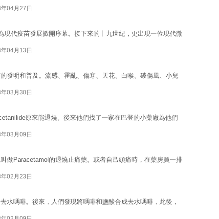
8年04月27日
了牛痘，為現代疫苗發展掀開序幕。接下來的十九世紀，更出現一位現代微
8年04月13日
苗的發明和普及。流感、霍亂、傷寒、天花、白喉、破傷風、小兒
8年03月30日
tanilide原來能退燒。後來他們找了一家在巴登的小藥廠為他們
8年03月09日
Paracetamol的退燒止痛藥。或者自己頭痛時，在藥房買一排
8年02月23日
叫去水嗎啡。後來，人們發現將嗎啡和鹽酸合成去水嗎啡，此後，
8年02月09日