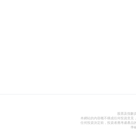
股票及指數
本網站的內容概不構成任何投資意見
任何投資決定前，投資者應考慮產品
準