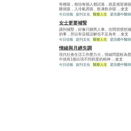
有種咳，相信每個人都試過，就是感冒後
睡就咳，入冷氣房咳、飲凍飲亦咳 ...
全文
今日信報
副刊文化
醫樂人生
梁浩榮中醫師
女士更要補腎
講到補腎，好像只關男人事。坊間習慣把
的事，所以有這樣誤解也不足為奇 ...
全文
今日信報
副刊文化
醫樂人生
梁浩榮中醫師
情緒與月經失調
現代社會生活工作壓力大，情緒問題較為普
中就有1個出現不同程度的精神 ...
全文
今日信報
副刊文化
醫樂人生
梁浩榮中醫師