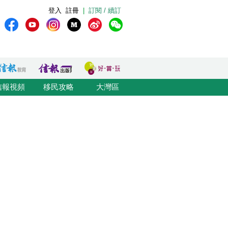
登入
註冊
|
訂閱 / 續訂
信報視頻
移民攻略
大灣區