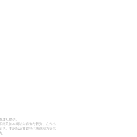
路透社提供。
不應只按本網站內容進行投資。在作出
意見。本網站及其資訊供應商竭力提供
責。