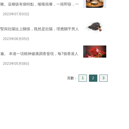
咳嗽。這種咳有個特點，喉嚨痕癢，一痕即咳，一
2023年07月03日
補腎與壯陽扯上關係，既然是壯陽，理應關乎男人
2023年06月05日
遍。 本港一項精神健康調查發現，每7個香港人
2023年05月08日
頁數：
1
2
3