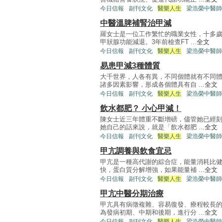
今日信報
副刊文化
醫樂人生
梁浩榮中醫師
中醫溫脾補腎治甲減
羅女士是一位工作繁忙的職業女性，十多
甲狀腺功能減退。3年前檢查FT ...
全文
今日信報
副刊文化
醫樂人生
梁浩榮中醫師
易患甲減3種體質
大千世界，人各有異，不同個體就有不同
諸多因素影響，形成各個體具有自 ...
全文
今日信報
副刊文化
醫樂人生
梁浩榮中醫師
飲水都肥？ 小心甲減！
陳女士近三年體重不斷增磅，儘管她已經
她自己的話來說，就是「飲水都肥 ...
全文
今日信報
副刊文化
醫樂人生
梁浩榮中醫師
甲亢調養與飲食宜忌
甲亢是一種高代謝的綜合症，能量消耗比
快，蛋白質分解增強，如果能量補 ...
全文
今日信報
副刊文化
醫樂人生
梁浩榮中醫師
甲亢中醫分期治療
甲亢具有病徵複雜、容易復發、療程較長
為發病初期、中期和後期，進行分 ...
全文
今日信報
副刊文化
醫樂人生
梁浩榮中醫師