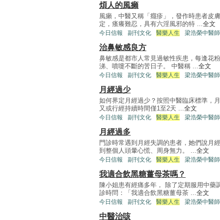
煩人的風癩
風癩，中醫又稱「癮疹」，發作時患者皮
定，瘙癢難忍，具有六淫風邪的特 ...
全文
今日信報
副刊文化
醫樂人生
梁浩榮中醫師
治鼻敏感良方
鼻敏感是都市人常見過敏性疾患，每逢花
涕、噴嚏不斷的苦日子。 中醫稱 ...
全文
今日信報
副刊文化
醫樂人生
梁浩榮中醫師
月經過少
如何界定月經過少？按照中醫臨床標準，月
又或行經持續時間僅1至2天 ...
全文
今日信報
副刊文化
醫樂人生
梁浩榮中醫師
月經過多
門診時常遇到月經失調的患者，她們說月
到整個人頭暈心慌、周身無力。 ...
全文
今日信報
副刊文化
醫樂人生
梁浩榮中醫師
我適合飲黑糖薑母茶嗎？
陳小姐患有經痛多年， 除了定期服用中藥
診時問：「我適合飲黑糖薑母茶 ...
全文
今日信報
副刊文化
醫樂人生
梁浩榮中醫師
中醫治咳