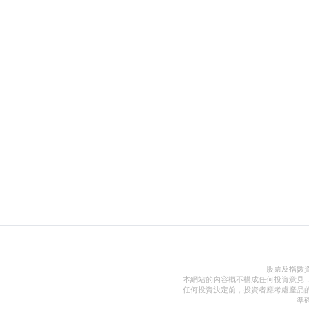
股票及指數
本網站的內容概不構成任何投資意見
任何投資決定前，投資者應考慮產品
準