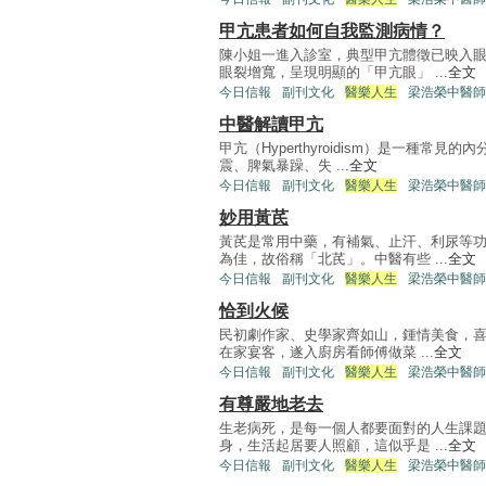
甲亢患者如何自我監測病情？
陳小姐一進入診室，典型甲亢體徵已映入
眼裂增寬，呈現明顯的「甲亢眼」 ...
全文
今日信報
副刊文化
醫樂人生
梁浩榮中醫師
中醫解讀甲亢
甲亢（Hyperthyroidism）是一種
震、脾氣暴躁、失 ...
全文
今日信報
副刊文化
醫樂人生
梁浩榮中醫師
妙用黃芪
黃芪是常用中藥，有補氣、止汗、利尿等
為佳，故俗稱「北芪」。中醫有些 ...
全文
今日信報
副刊文化
醫樂人生
梁浩榮中醫師
恰到火候
民初劇作家、史學家齊如山，鍾情美食，喜
在家宴客，遂入廚房看師傅做菜 ...
全文
今日信報
副刊文化
醫樂人生
梁浩榮中醫師
有尊嚴地老去
生老病死，是每一個人都要面對的人生課
身，生活起居要人照顧，這似乎是 ...
全文
今日信報
副刊文化
醫樂人生
梁浩榮中醫師