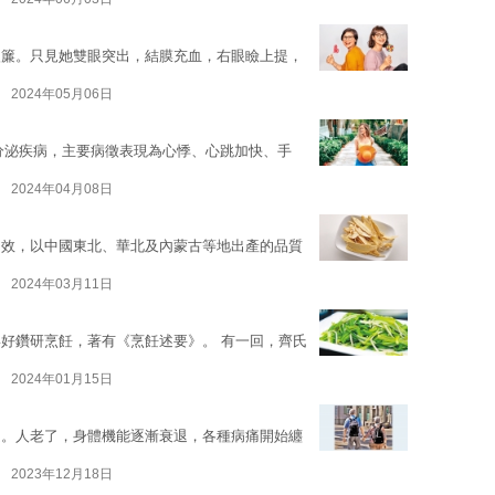
眼簾。只見她雙眼突出，結膜充血，右眼瞼上提，
2024年05月06日
常見的內分泌疾病，主要病徵表現為心悸、心跳加快、手
2024年04月08日
功效，以中國東北、華北及內蒙古等地出產的品質
2024年03月11日
好鑽研烹飪，著有《烹飪述要》。 有一回，齊氏
2024年01月15日
題。人老了，身體機能逐漸衰退，各種病痛開始纏
2023年12月18日