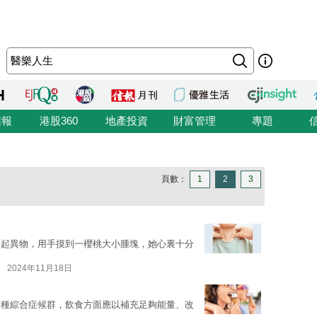
信報
港股360
地產投資
財富管理
專題
頁數：
1
2
3
凸起異物，用手摸到一櫻桃大小腫塊，她心裏十分
2024年11月18日
一種綜合症候群，飲食方面應以補充足夠能量、改