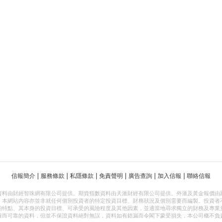
|
|
|
|
|
|
信報簡介
服務條款
私隱條款
免責聲明
廣告查詢
加入信報
聯絡信報
資料由財經智珠網有限公司提供。期貨指數資料由天滙財經有限公司提供。外滙及黃金報價由
，本網站內容亦並非就任何個別投資者的特定投資目標、財務狀況及個別需要而編製。投資者
的特點、其本身的投資目標、可承受的風險程度及其他因素，並適當地尋求獨立的財務及專業
確而可靠的資料，但並不保證資料絕對無誤，資料如有錯漏而令閣下蒙受損失，本公司概不負