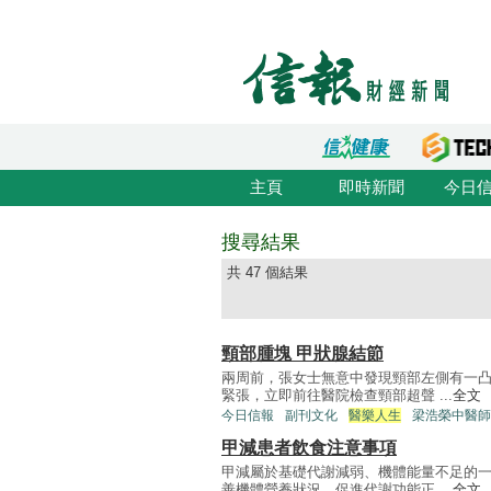
主頁
即時新聞
今日
搜尋結果
共 47 個結果
頸部腫塊 甲狀腺結節
兩周前，張女士無意中發現頸部左側有一
緊張，立即前往醫院檢查頸部超聲 ...
全文
今日信報
副刊文化
醫樂人生
梁浩榮中醫師
甲減患者飲食注意事項
甲減屬於基礎代謝減弱、機體能量不足的
善機體營養狀況、促進代謝功能正 ...
全文