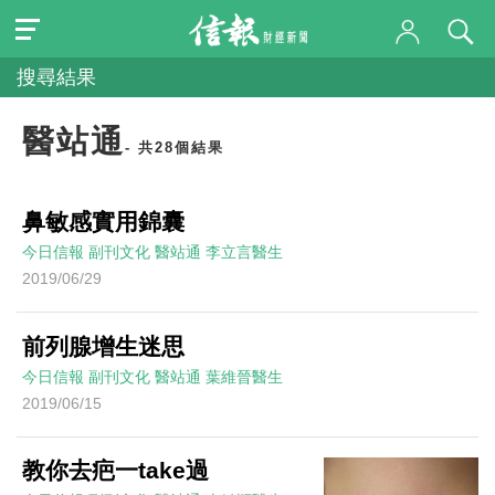
搜尋結果
醫站通
- 共28個結果
鼻敏感實用錦囊
今日信報
副刊文化
醫站通
李立言醫生
2019/06/29
前列腺增生迷思
今日信報
副刊文化
醫站通
葉維晉醫生
2019/06/15
教你去疤一take過