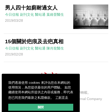
男人四十如廁耐過女人
今日信報
副刊文化
醫站通
葉維晉醫生
2019/03/28
15個關於疤痕及去疤真相
今日信報
副刊文化
醫站通
陳肖龍醫生
2019/02/28
我們透過使用 cookies 來評估您在本網站的
使用情況，為您提供最佳的用戶體驗。 如您
繼續使用本網站所提供之內容或服務，即代表
信報財經新聞有限公司版權所有，不得轉載。
您已同意我們最新之私隱條款。
了解更多
Copyright © 2026 Hong Kong Economic Journal Company
Limited. All rights reserved.
關閉