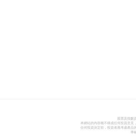
股票及指數
本網站的內容概不構成任何投資意見
任何投資決定前，投資者應考慮產品
準