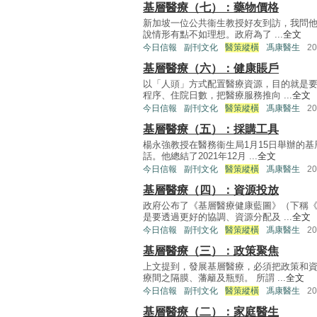
基層醫療（七）：藥物價格
新加坡一位公共衞生教授好友到訪，我問他
說情形有點不如理想。政府為了 ...
全文
今日信報
副刊文化
醫策縱橫
馮康醫生
2
基層醫療（六）：健康賬戶
以「人頭」方式配置醫療資源，目的就是
程序、住院日數，把醫療服務推向 ...
全文
今日信報
副刊文化
醫策縱橫
馮康醫生
2
基層醫療（五）：採購工具
楊永強教授在醫務衞生局1月15日舉辦的
話。他總結了2021年12月 ...
全文
今日信報
副刊文化
醫策縱橫
馮康醫生
2
基層醫療（四）：資源投放
政府公布了《基層醫療健康藍圖》（下稱
是要透過更好的協調、資源分配及 ...
全文
今日信報
副刊文化
醫策縱橫
馮康醫生
2
基層醫療（三）：政策聚焦
上文提到，發展基層醫療，必須把政策和
療間之隔膜、藩籬及瓶頸。 所謂 ...
全文
今日信報
副刊文化
醫策縱橫
馮康醫生
2
基層醫療（二）：家庭醫生