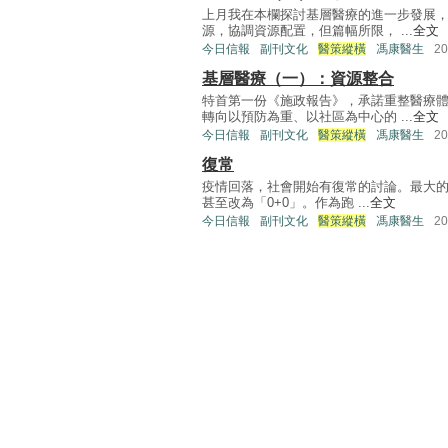
上月我在本欄探討基層醫療的進一步發展
源，協調資源配置，但篇幅所限， ...
全文
今日信報
副刊文化
醫策縱橫
馮康醫生
2
基層醫療（一）：資源整合
特首第一份《施政報告》，承諾重整醫療
轉向以預防為重、以社區為中心的 ...
全文
今日信報
副刊文化
醫策縱橫
馮康醫生
2
復常
疫情回落，社會開始有復常的討論。最大的
甚至改為「0+0」。作為跑 ...
全文
今日信報
副刊文化
醫策縱橫
馮康醫生
2