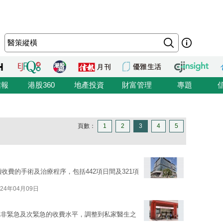
信報
港股360
地產投資
財富管理
專題
頁數：
1
2
3
4
5
收費的手術及治療程序，包括442項日間及321項
024年04月09日
把非緊急及次緊急的收費水平，調整到私家醫生之