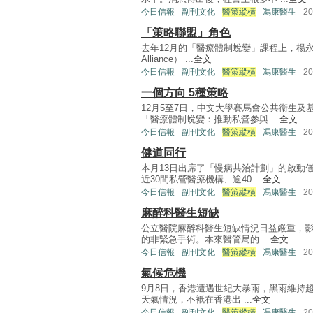
今日信報
副刊文化
醫策縱橫
馮康醫生
2
「策略聯盟」角色
去年12月的「醫療體制蛻變」課程上，楊永強
Alliance） ...
全文
今日信報
副刊文化
醫策縱橫
馮康醫生
2
一個方向 5種策略
12月5至7日，中文大學賽馬會公共衞生
「醫療體制蛻變：推動私營參與 ...
全文
今日信報
副刊文化
醫策縱橫
馮康醫生
2
健道同行
本月13日出席了「慢病共治計劃」的啟動
近30間私營醫療機構、逾40 ...
全文
今日信報
副刊文化
醫策縱橫
馮康醫生
2
麻醉科醫生短缺
公立醫院麻醉科醫生短缺情況日益嚴重，影
的非緊急手術。本來醫管局的 ...
全文
今日信報
副刊文化
醫策縱橫
馮康醫生
2
氣候危機
9月8日，香港遭遇世紀大暴雨，黑雨維持超
天氣情況，不衹在香港出 ...
全文
今日信報
副刊文化
醫策縱橫
馮康醫生
2