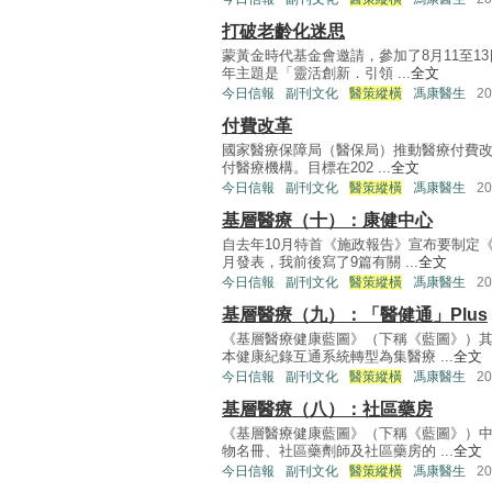
打破老齡化迷思
蒙黃金時代基金會邀請，參加了8月11至
年主題是「靈活創新．引領 ...
全文
今日信報
副刊文化
醫策縱橫
馮康醫生
2
付費改革
國家醫療保障局（醫保局）推動醫療付費改革
付醫療機構。目標在202 ...
全文
今日信報
副刊文化
醫策縱橫
馮康醫生
2
基層醫療（十）：康健中心
自去年10月特首《施政報告》宣布要制定
月發表，我前後寫了9篇有關 ...
全文
今日信報
副刊文化
醫策縱橫
馮康醫生
2
基層醫療（九）：「醫健通」Plus
《基層醫療健康藍圖》（下稱《藍圖》）
本健康紀錄互通系統轉型為集醫療 ...
全文
今日信報
副刊文化
醫策縱橫
馮康醫生
2
基層醫療（八）：社區藥房
《基層醫療健康藍圖》（下稱《藍圖》）
物名冊、社區藥劑師及社區藥房的 ...
全文
今日信報
副刊文化
醫策縱橫
馮康醫生
2