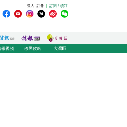
登入
註冊
|
訂閱 / 續訂
信報視頻
移民攻略
大灣區