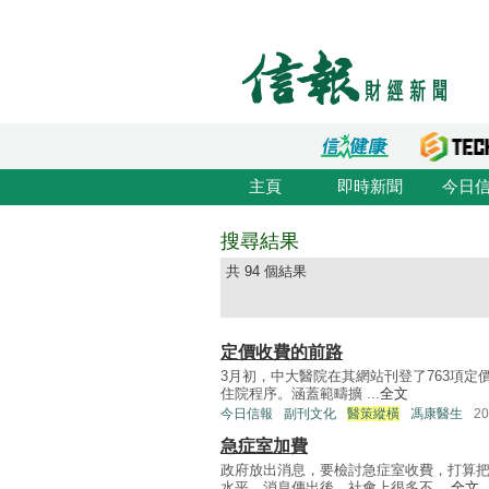
主頁
即時新聞
今日
搜尋結果
共 94 個結果
定價收費的前路
3月初，中大醫院在其網站刊登了763項定價
住院程序。涵蓋範疇擴 ...
全文
今日信報
副刊文化
醫策縱橫
馮康醫生
2
急症室加費
政府放出消息，要檢討急症室收費，打算
水平。消息傳出後，社會上很多不 ...
全文