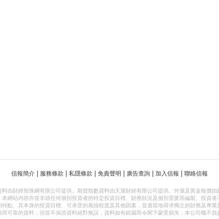
|
|
|
|
|
|
信報簡介
服務條款
私隱條款
免責聲明
廣告查詢
加入信報
聯絡信報
資料由財經智珠網有限公司提供。期貨指數資料由天滙財經有限公司提供。外滙及黃金報價由
，本網站內容亦並非就任何個別投資者的特定投資目標、財務狀況及個別需要而編製。投資者
的特點、其本身的投資目標、可承受的風險程度及其他因素，並適當地尋求獨立的財務及專業
確而可靠的資料，但並不保證資料絕對無誤，資料如有錯漏而令閣下蒙受損失，本公司概不負