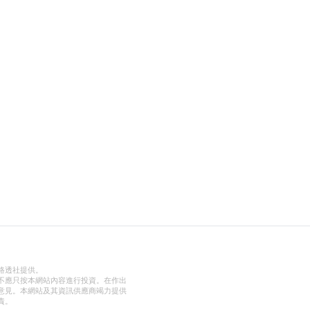
路透社提供。
不應只按本網站內容進行投資。在作出
意見。本網站及其資訊供應商竭力提供
責。