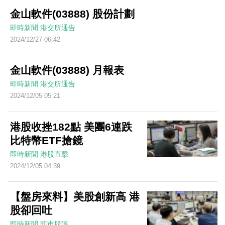
金山軟件(03888) 股份計劃
即時新聞
港交所通告
2024/12/27 06:42
金山軟件(03888) 月報表
即時新聞
港交所通告
2024/12/05 05:21
港股收挫182點 美團6連跌
比特幣ETF搶鏡
即時新聞
港股直擊
2024/12/05 04:39
【盤房來料】美股創新高 港
股卻回吐
即時新聞
即巿股評