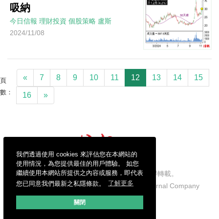
吸納
今日信報
理財投資
個股策略
盧斯
2024/11/08
«
7
8
9
10
11
12
13
14
15
頁
數：
16
»
我們透過使用 cookies 來評估您在本網站的
使用情況，為您提供最佳的用戶體驗。 如您
繼續使用本網站所提供之內容或服務，即代表
信報財經新聞有限公司版權所有，不得轉載。
您已同意我們最新之私隱條款。
了解更多
Copyright © 2026 Hong Kong Economic Journal Company
Limited. All rights reserved.
關閉