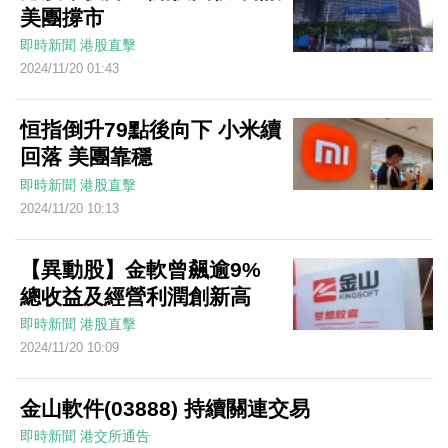
美團撐市
即時新聞
港股直擊
2024/11/20 01:43
恒指倒升79點後向下 小米續
回落 美團靠穩
即時新聞
港股直擊
2024/11/20 10:13
【異動股】金軟曾飆逾9%
總收益及經營利潤創新高
即時新聞
港股直擊
2024/11/20 10:09
金山軟件(03888) 持續關連交易
即時新聞
港交所通告