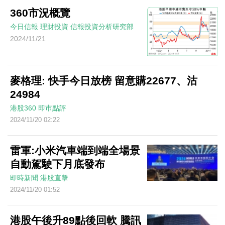
360市況概覽
今日信報
理財投資
信報投資分析研究部
2024/11/21
麥格理: 快手今日放榜 留意購22677、沽
24984
港股360
即巿點評
2024/11/20 02:22
雷軍:小米汽車端到端全場景
自動駕駛下月底發布
即時新聞
港股直擊
2024/11/20 01:52
港股午後升89點後回軟 騰訊