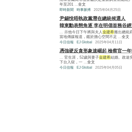
年至201 ...
全文
即時新聞
時事脈搏
2025年04月25日
尹錫悅晤執政黨潛在總統候選人
韓東勳表態角逐 李在明倡首務谷經
... 示他今日下午將與夫人
金建希
搬出總統
當地傳媒報道，鑑於擔心空間不足 ...
全文
今日信報
EJ Global
2025年04月11日
憑強硬反貪形象速崛起 檢察官一
... 官生涯，52歲與妻子
金建希
結婚。政途
下台入獄，一 ...
全文
今日信報
EJ Global
2025年04月05日