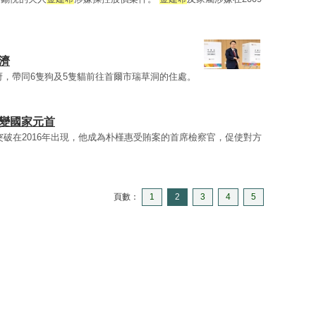
濟
府，帶同6隻狗及5隻貓前往首爾市瑞草洞的住處。
年變國家元首
突破在2016年出現，他成為朴槿惠受賄案的首席檢察官，促使對方
頁數：
1
2
3
4
5