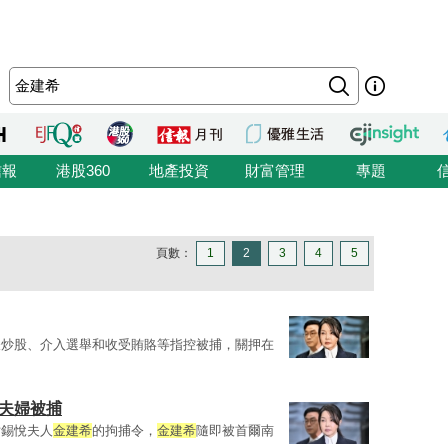
信報
港股360
地產投資
財富管理
專題
頁數：
1
2
3
4
5
嫌炒股、介入選舉和收受賄賂等指控被捕，關押在
統夫婦被捕
尹錫悅夫人
金建希
的拘捕令，
金建希
隨即被首爾南