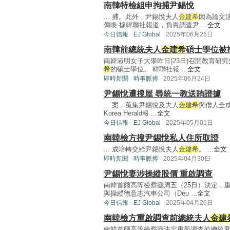
南韓特檢組申拘捕尹錫悅
... 捕。此外，尹錫悅夫人
金建希
因為論文
傳喚 據韓聯社報道，負責調查尹 ...
全文
今日信報
EJ Global
2025年06月25日
南韓前總統夫人
金建希
碩士學位被
南韓淑明女子大學昨日(23日)召開教育研
希
的碩士學位。 韓聯社報 ...
全文
即時新聞
時事脈搏
2025年06月24日
尹錫悅遭搜屋 尋統一教送賄證據
... 案，蒐集尹錫悅及夫人
金建希
與僧人全成
Korea Herald報 ...
全文
今日信報
EJ Global
2025年05月01日
南韓檢方搜尹錫悅私人住所取證
... 成培轉交給尹錫悅夫人
金建希
。 ...
全文
即時新聞
時事脈搏
2025年04月30日
尹錫悅妻涉操縱股價 重啟調查
南韓首爾高等檢察廳周五（25日）決定，
與操縱德意志汽車公司（Deu ...
全文
今日信報
EJ Global
2025年04月26日
南韓檢方重啟調查前總統夫人
金建
南韓首爾高等檢察廳決定重新調查前總統