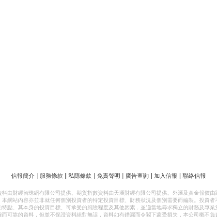
|
|
|
|
|
|
信報簡介
服務條款
私隱條款
免責聲明
廣告查詢
加入信報
聯絡信報
資料由財經智珠網有限公司提供。期貨指數資料由天滙財經有限公司提供。外滙及黃金報價由
，本網站內容亦並非就任何個別投資者的特定投資目標、財務狀況及個別需要而編製。投資者
的特點、其本身的投資目標、可承受的風險程度及其他因素，並適當地尋求獨立的財務及專業
確而可靠的資料，但並不保證資料絕對無誤，資料如有錯漏而令閣下蒙受損失，本公司概不負