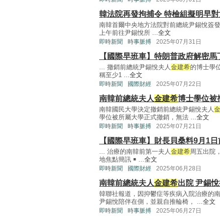
韓法院再發拘捕令 特檢組擬明早
南韓首爾中央地方法院對前總統尹錫悅簽
上午前往尹錫悅所 ...
全文
即時新聞
時事脈搏
2025年07月31日
【國際早班車】特朗普政府解密馬
... 撤銷前總統尹錫悅夫人
金建希
的博士學位
稱至少1 ...
全文
即時新聞
國際財經
2025年07月22日
南韓前總統夫人
金建希
博士學位被
南韓國民大學決定撤銷前總統尹錫悅夫人
學位被所屬大學正式撤銷，無法 ...
全文
即時新聞
時事脈搏
2025年07月21日
【國際早班車】財長貝桑料9月1日
... 治療的南韓前第一夫人
金建希
周五出院
地焦點簡訊 ￭ ...
全文
即時新聞
國際財經
2025年06月28日
南韓前總統夫人
金建希
出院 尹錫
韓聯社報道，因抑鬱症等疾病入院治療的
尹錫悅陪伴在側，並親自推輪椅， ...
全文
即時新聞
時事脈搏
2025年06月27日