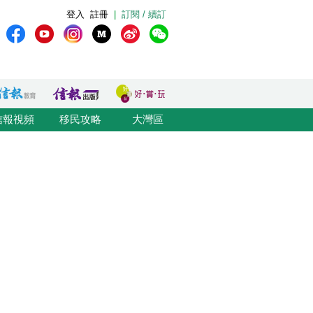
登入
註冊
|
訂閱 / 續訂
信報視頻
移民攻略
大灣區