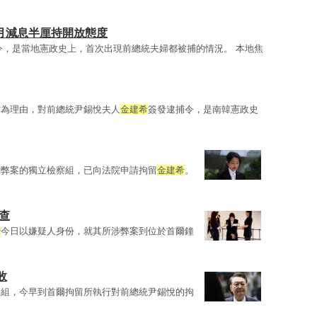
月減息半厘持開放態度
令，是當地憲政史上，首次出現前總統夫婦都被捕的情況。 本地焦
作為理由，對前總統尹錫悅夫人
金建希
簽發逮捕令，是南韓憲政史
關弊案的獨立檢察組，已向法院申請拘留
金建希
。
查
希
今日以嫌疑人身份，就其所涉弊案到位於首爾鐘
敗
察組，今早到首爾拘留所執行對前總統尹錫悅的拘