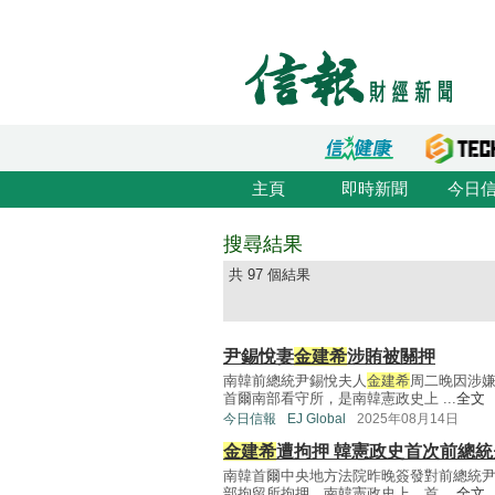
主頁
即時新聞
今日
搜尋結果
共 97 個結果
尹錫悅妻
金建希
涉賄被關押
南韓前總統尹錫悅夫人
金建希
周二晚因涉
首爾南部看守所，是南韓憲政史上 ...
全文
今日信報
EJ Global
2025年08月14日
金建希
遭拘押 韓憲政史首次前總
南韓首爾中央地方法院昨晚簽發對前總統
部拘留所拘押。南韓憲政史上，首 ...
全文