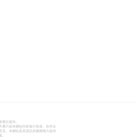
路透社提供。
不應只按本網站內容進行投資。在作出
意見。本網站及其資訊供應商竭力提供
責。