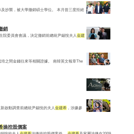
涉及抄襲，被大學撤銷碩士學位。 本月曾三度拒絕
撤銷
究生院委員會會議，決定撤銷前總統尹錫悅夫人
金建
培之間金錢往來等相關證據。 南韓英文報章The
重新啟動調查前總統尹錫悅的夫人
金建希
，涉嫌參
希
操控股價案
尹錫悅的夫人
金建希
涉嫌操控股價案件。
金建希
及家屬涉嫌在2009