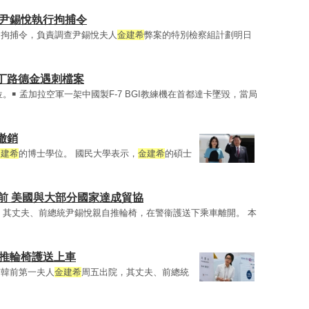
對尹錫悅執行拘捕令
發拘捕令，負責調查尹錫悅夫人
金建希
弊案的特別檢察組計劃明日
丁路德金遇刺檔案
。￭ 孟加拉空軍一架中國製F-7 BGI教練機在首都達卡墜毀，當局
撤銷
金建希
的博士學位。 國民大學表示，
金建希
的碩士
前 美國與大部分國家達成貿協
，其丈夫、前總統尹錫悅親自推輪椅，在警衞護送下乘車離開。 本
悅推輪椅護送上車
南韓前第一夫人
金建希
周五出院，其丈夫、前總統