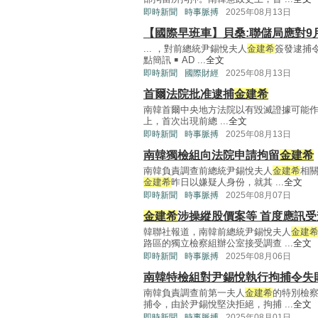
即時新聞
時事脈搏
2025年08月13日
【國際早班車】貝桑:聯儲局應對9
... ，對前總統尹錫悅夫人
金建希
簽發逮捕
點簡訊 ￭ AD ...
全文
即時新聞
國際財經
2025年08月13日
首爾法院批准逮捕
金建希
南韓首爾中央地方法院以有毀滅證據可能
上，首次出現前總 ...
全文
即時新聞
時事脈搏
2025年08月13日
南韓獨檢組向法院申請拘留
金建希
南韓負責調查前總統尹錫悅夫人
金建希
相
金建希
昨日以嫌疑人身份，就其 ...
全文
即時新聞
時事脈搏
2025年08月07日
金建希
涉操縱股價案等 首度應訊受
韓聯社報道，南韓前總統尹錫悅夫人
金建
路區的獨立檢察組辦公室接受調查 ...
全文
即時新聞
時事脈搏
2025年08月06日
南韓特檢組對尹錫悅執行拘捕令失
南韓負責調查前第一夫人
金建希
的特別檢
捕令，由於尹錫悅堅決拒絕，拘捕 ...
全文
即時新聞
時事脈搏
2025年08月01日