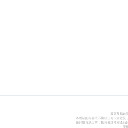
股票及指數
本網站的內容概不構成任何投資意見
任何投資決定前，投資者應考慮產品
準