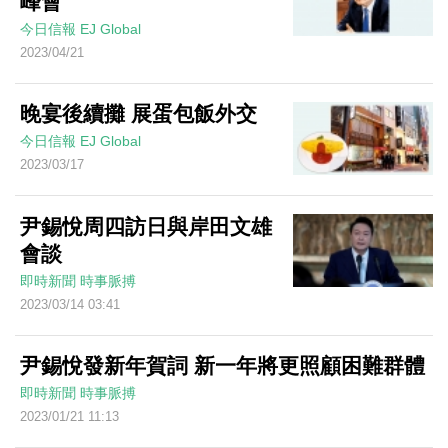
峰會
今日信報
EJ Global
2023/04/21
晚宴後續攤 展蛋包飯外交
今日信報
EJ Global
2023/03/17
尹錫悅周四訪日與岸田文雄
會談
即時新聞
時事脈搏
2023/03/14 03:41
尹錫悅發新年賀詞 新一年將更照顧困難群體
即時新聞
時事脈搏
2023/01/21 11:13