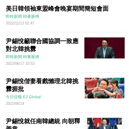
美日韓領袖東盟峰會晚宴期間簡短會面
即時新聞
時事脈搏
2022/11/13 02:47
尹錫悅籲聯合國協調一致應
對北韓挑釁
即時新聞
時事脈搏
2022/06/17 10:53
尹錫悅偕妻看戲懶理北韓挑
釁捱批
今日信報
EJ Global
2022/06/14
尹錫悅就任南韓總統 向朝釋
善意