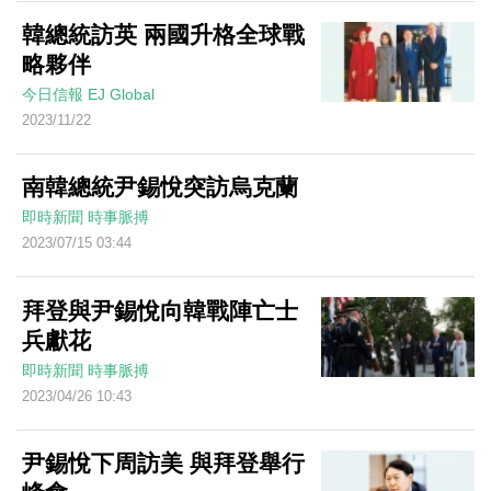
韓總統訪英 兩國升格全球戰
略夥伴
今日信報
EJ Global
2023/11/22
南韓總統尹錫悅突訪烏克蘭
即時新聞
時事脈搏
2023/07/15 03:44
拜登與尹錫悅向韓戰陣亡士
兵獻花
即時新聞
時事脈搏
2023/04/26 10:43
尹錫悅下周訪美 與拜登舉行