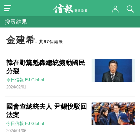
搜尋結果
金建希
- 共97個結果
韓在野黨魁轟總統煽動國民
分裂
今日信報
EJ Global
2024/02/01
國會查總統夫人 尹錫悅駁回
法案
今日信報
EJ Global
2024/01/06