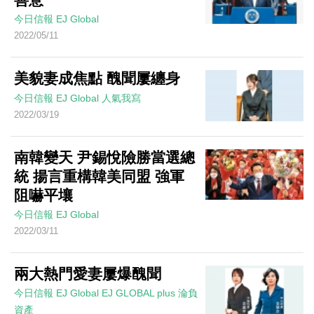
今日信報
EJ Global
2022/05/11
美貌妻成焦點 醜聞屢纏身
今日信報
EJ Global
人氣我寫
2022/03/19
南韓變天 尹錫悅險勝當選總
統 揚言重構韓美同盟 強軍
阻嚇平壤
今日信報
EJ Global
2022/03/11
兩大熱門愛妻屢爆醜聞
今日信報
EJ Global
EJ GLOBAL plus 淪負
資產