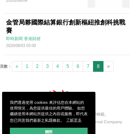
2020/08/04
金管局夥國際結算銀行創新樞紐推創科挑戰
賽
即時新聞
香港財經
2020/08/03 03:00
«
1
2
3
4
5
6
7
8
»
頁數：
我們透過使用 cookies 來評估您在本網站的
使用情況，為您提供最佳的用戶體驗。 如您
繼續使用本網站所提供之內容或服務，即代表
信報財經新聞有限公司版權所有，不得轉載。
您已同意我們最新之私隱條款。
了解更多
Copyright © 2026 Hong Kong Economic Journal Company
Limited. All rights reserved.
關閉