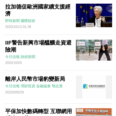
拉加德促歐洲國家續支援經
濟
即時新聞
國際財經
2020/10/13 01:38
IIF警告新興市場醞釀走資避
險潮
今日信報
財經新聞
2020/10/03
離岸人民幣市場豹變新局
今日信報
理財投資
金融協會
鄂志寰
2020/09/29
平保加快數碼轉型 互聯網用