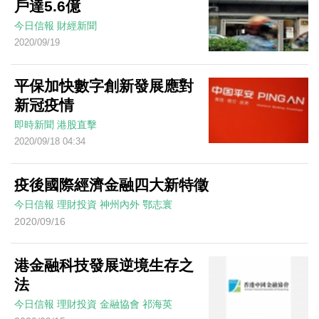
戶達5.6億
今日信報
財經新聞
2020/09/19
平保加快數字創新發展應對
新冠疫情
即時新聞
港股直擊
2020/09/18 04:34
疫後國際經濟金融四大新特徵
今日信報
理財投資
神州內外
鄂志寰
2020/09/16
港金融科技發展逆境生存之
法
今日信報
理財投資
金融協會
祁海英