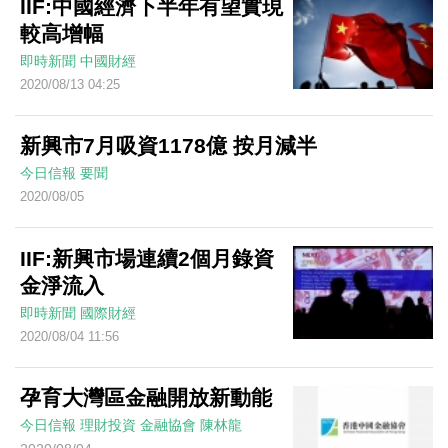
IIF:中國經濟下半年有望實現
較高增幅
即時新聞
中國財經
2020/08/13 04:25
新興市7月吸資1178億 按月減半
今日信報
要聞
2020/08/05
IIF:新興市場連續2個月錄資
金淨流入
即時新聞
國際財經
2020/08/04 11:56
孕育大灣區金融開放新動能
今日信報
理財投資
金融協會
陳林龍