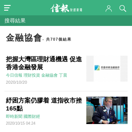
搜尋結果
金融協會
- 共707個結果
把握大灣區理財通機遇 促進
香港金融發展
今日信報
理財投資
金融協會
丁晨
2020/10/20
紓困方案仍膠着 道指收市挫
165點
即時新聞
國際財經
2020/10/15 04:24