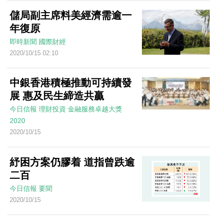
儲局副主席料美經濟需逾一
年復原
即時新聞
國際財經
2020/10/15 02:10
中銀香港積極推動可持續發
展 惠及民生締造共贏
今日信報
理財投資
金融服務卓越大獎
2020
2020/10/15
紓困方案仍膠着 道指曾跌逾
二百
今日信報
要聞
2020/10/15