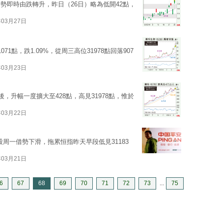
勢即時由跌轉升，昨日（26日）略為低開42點，
年03月27日
1點，跌1.09%，從周三高位31978點回落907
年03月23日
，升幅一度擴大至428點，高見31978點，惟於
年03月22日
美股周一借勢下滑，拖累恒指昨天早段低見31183
年03月21日
6
67
68
69
70
71
72
73
...
75