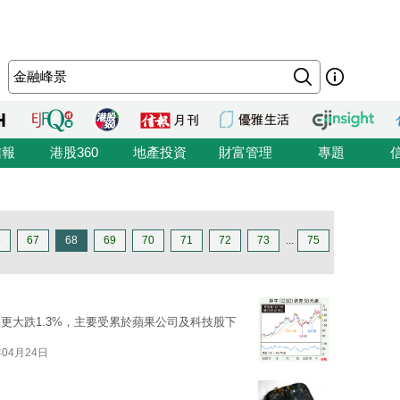
信報
港股360
地產投資
財富管理
專題
6
67
68
69
70
71
72
73
...
75
更大跌1.3%，主要受累於蘋果公司及科技股下
年04月24日