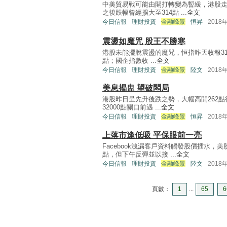
中美貿易戰可能由開打轉變為暫緩，港股走
之後跌幅曾經擴大至314點 ...
全文
今日信報
理財投資
金融峰景
恒昇
2018
震盪如魔咒 股王不勝寒
港股未能擺脫震盪的魔咒，恒指昨天收報3107
點；國企指數收 ...
全文
今日信報
理財投資
金融峰景
陸文
2018
美息揭盅 望破悶局
港股昨日呈先升後跌之勢，大幅高開262點後
32000點關口前遇 ...
全文
今日信報
理財投資
金融峰景
恒昇
2018
上落市逢低吸 平保眼前一亮
Facebook洩漏客戶資料觸發股價插水，
點，但下午反彈並以接 ...
全文
今日信報
理財投資
金融峰景
陸文
2018
頁數：
1
...
65
6