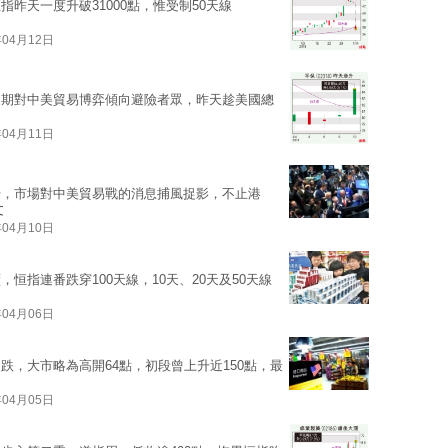
昨天一度升破31000點，惟受制50天線
年04月12日
近期對中美貿易博弈傾向避險者眾，昨天趁美國總
年04月11日
升，市場對中美貿易戰的消息捕風捉影，不止港
文
年04月10日
恒指連番跌穿100天線，10天、20天及50天線
年04月06日
跌，大市略為高開64點，初段曾上升近150點，最
年04月05日