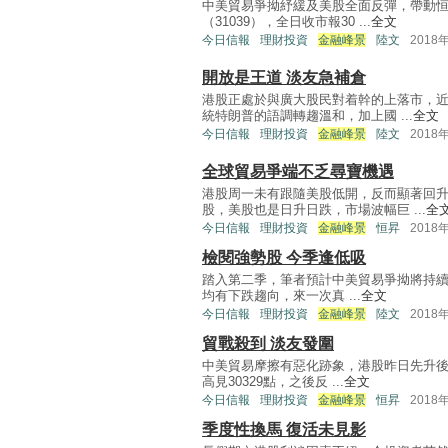
中美貿易爭拗紓緩及美股全面反彈，帶動恒指
（31039），全日收市報30 ...
全文
今日信報
理財投資
金融峰景
陸文
2018
開放是王道 淡友急補倉
港股正處於與廣大股民對着幹的上落市，
統特朗普的語調轉趨溫和，加上國 ...
全文
今日信報
理財投資
金融峰景
陸文
2018
全球貿易爭端不乏尋寶機遇
港股周一未有跟隨美股低開，反而顯著回
股，美股也是日升日跌，市場波幅巨 ...
全
今日信報
理財投資
金融峰景
恒昇
2018
檢閱強勢股 今季逢低吸
踏入第二季，筆者預計中美貿易爭拗將持續，
均有下跌趨向，來一次真 ...
全文
今日信報
理財投資
金融峰景
陸文
2018
貿戰殺到 淡友發圍
中美貿易摩擦有惡化跡象，港股昨日先升後
高見30329點，之後反 ...
全文
今日信報
理財投資
金融峰景
恒昇
2018
季度性換馬 復活未見影