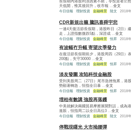
長假期內港股利淡因素不絕，令投資者茫然
天低開，惟其後回升，收市報 ...
全文
今日信報
理財投資
金融峰景
陸文
2018
CDR新規出籠 騰訊喜舜宇悲
一連4天復活節長假期，港股昨日（2日）
走，上證指數微跌5點，深證成 ...
全文
今日信報
理財投資
金融峰景
恒昇
2018
有波幅冇升幅 寄望次季發力
在復活節長假期前夕，港股周四（29日）
200點，失守30000 ...
全文
今日信報
理財投資
金融峰景
恒昇
2018
淡友發圍 攻陷科技金融股
受到美股周二（27日）尾市急挫拖累，港股
勢顯著轉急，恒指全日暴 ...
全文
今日信報
理財投資
金融峰景
恒昇
2018
埋枱有數講 強股再落鑊
中美就解決兩國貿易摩擦展開對話，成為港
進賬，恒指周二以全日高位3 ...
全文
今日信報
理財投資
金融峰景
陸文
2018
停戰現曙光 大市拗腰彈