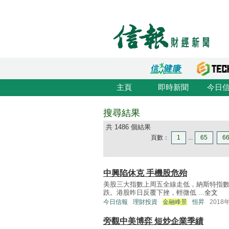
主頁
即時新聞
今日
搜尋結果
共 1486 個結果
頁數：
1
...
65
6
中興陷休克 手機股危殆
美股三大指數上周五全線走低，納斯特指數
跌。港股昨日反覆下挫，輕微低 ...
全文
今日信報
理財投資
金融峰景
恒昇
2018
旁觀中美博弈 短炒企業季績