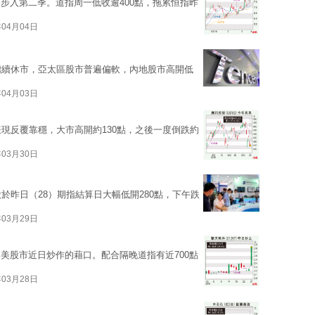
步入第二季。道指周一低收逾400點，拖累恒指昨
年04月04日
繼續休市，亞太區股市普遍偏軟，內地股市高開低
年04月03日
表現反覆靠穩，大市高開約130點，之後一度倒跌約
年03月30日
於昨日（28）期指結算日大幅低開280點，下午跌
年03月29日
美股市近日炒作的藉口。配合隔晚道指有近700點
年03月28日