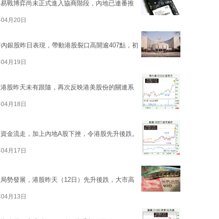
貿易戰博弈尚未正式進入協商階段，內地已連番推
年04月20日
好內銀股昨日表現，帶動港股裂口高開逾407點，初
年04月19日
但港股昨天未有跟隨，再次反映港美股份的關連系
年04月18日
資金流走，加上內地A股下挫，令港股先升後跌。
年04月17日
局勢發展，港股昨天（12日）先升後跌，大市高
年04月13日