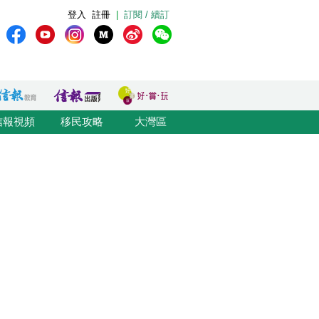
登入
註冊
|
訂閱 / 續訂
信報視頻
移民攻略
大灣區