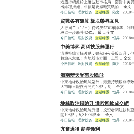
港股持續處於上落波動市格局，面對中美
出維穩措施，相信是要減輕貿戰的 ...
全文
今日信報
理財投資
金融峰景
陸文
2018
貿戰各有盤算 板塊榮辱互見
人行周二（17日）傍晚突然宣布降準，利
段進一步攀升424點，最 ...
全文
今日信報
理財投資
金融峰景
恒昇
2018
中美博弈 高科技股無運行
港股持續大幅波動，雖然隔夜美股回升，
數愈來愈低；內地股市方面，上證 ...
全文
今日信報
理財投資
金融峰景
陸文
2018
海南變天受惠股曉飛
中東地緣政治風險急升，港滙持續疲弱導致
大市昨日輕微高開約40點，見 ...
全文
今日信報
理財投資
金融峰景
恒昇
2018
地緣政治風險升 港股回軟成交縮
中東地緣政治風險升溫，投資者關注敍利亞
開196點，見31094點全 ...
全文
今日信報
理財投資
金融峰景
恒昇
2018
亢奮過後 趁彈獲利