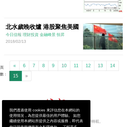
北水歲晚收爐 港股聚焦美國
今日信報
理財投資
金融峰景
恒昇
2018/02/13
«
6
7
8
9
10
11
12
13
14
頁
數：
15
»
我們透過使用 cookies 來評估您在本網站的
使用情況，為您提供最佳的用戶體驗。 如您
繼續使用本網站所提供之內容或服務，即代表
信報財經新聞有限公司版權所有，不得轉載。
您已同意我們最新之私隱條款。
了解更多