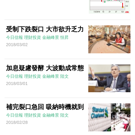
受制下跌裂口 大市欲升乏力
今日信報
理財投資
金融峰景
恒昇
2018/03/02
加息疑慮發酵 大波動成常態
今日信報
理財投資
金融峰景
陸文
2018/03/01
補完裂口急回 吸納時機就到
今日信報
理財投資
金融峰景
陸文
2018/02/28