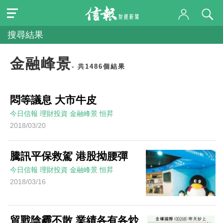
搜尋結果
金融峰景
- 共1486個結果
悶等議息 大市牛皮
今日信報
理財投資
金融峰景
恒昇
2018/03/20
騰訊平保救駕 港股拗腰彈
今日信報
理財投資
金融峰景
恒昇
2018/03/16
貿戰陰霾不散 業績各有各炒