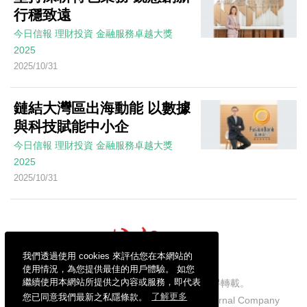
行穩致遠
今日信報
理財投資
金融服務卓越大獎
2025
2025/10/31
鏈結大灣區出海動能 以數據
與科技賦能中小企
今日信報
理財投資
金融服務卓越大獎
2025
2025/10/31
我們透過使用 cookies 來評估您在本網站的
使用情況，為您提供最佳的用戶體驗。 如您
繼續使用本網站所提供之內容或服務，即代表
信報財經新聞有限公司版權所有，不得轉載。
您已同意我們最新之私隱條款。
了解更多
Copyright © 2026 Hong Kong Economic Journal Company