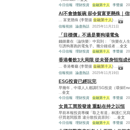
今日信報
理財投資
金融第十人
李聲揚
2
AI不會搶飯碗 卻令貧富更懸殊｜
... 富更懸殊 (李聲揚
金融第十人
) ...
信報視頻
論盡熱話
2025年11月21日
「目標價」不過是賽狗場電兔
錢鍾書在〈論快樂〉中寫到：「快樂在人
引誘狗賽跑的電兔子。幾分鐘或者 ...
全文
今日信報
理財投資
金融第十人
李聲揚
2
香港餐飲3大局限 從未晉身恒指成
... 香港餐廳 (李聲揚
金融第十人
) ...
信報視頻
論盡熱話
2025年11月19日
ESG投資已經玩完
早幾年，中環人人都講ESG投資（環保Environ
...
全文
今日信報
理財投資
金融第十人
李聲揚
2
女員工買股發達 重點在持之以恒
早前本報投資專欄「取之有道」林護仁兄
仔買老闆股票 違分散投資原則〉 ...
全文
今日信報
理財投資
金融第十人
李聲揚
2