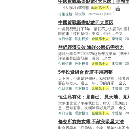
中國貿戰贏盡點數4大原因｜信報
... 4大原因 (李聲揚
金融第十人
) ...
信報視頻
關稅戰
2025年11月03日
中國貿戰贏盡點數四大原因
中美貿易戰打了7年，最初不少人認為中國
即使未「技術擊倒」美國，但已 ...
全文
今日信報
理財投資
金融第十人
李聲揚
2
熊貓經濟見效 海洋公園仍需努力
海洋公園公布2024/25財政年度業績（
評論都是斷章取義，激怒 ...
全文
今日信報
理財投資
金融第十人
李聲揚
2
5年投資組合 配置不用調整
天不涼，但還是好個秋。秋收結算，讀者
要自欺欺人。過去一年，你的身家 ...
全文
今日信報
理財投資
金融第十人
李聲揚
2
恒生私有化：見自己、見天地、見
大夢誰先覺？平生我自知。昨天（星期四
息，已知有事。友欄涂國彬兄私訊 ...
全文
今日信報
理財投資
金融第十人
李聲揚
2
倫交所愈做愈霉 不敵美吸星大法
財金界早有「紐倫港」之說，近年也有不