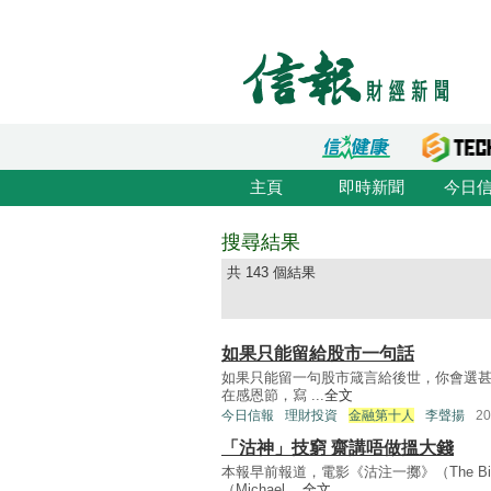
主頁
即時新聞
今日
搜尋結果
共 143 個結果
如果只能留給股市一句話
如果只能留一句股市箴言給後世，你會選甚麼？《
在感恩節，寫 ...
全文
今日信報
理財投資
金融第十人
李聲揚
2
「沽神」技窮 齋講唔做搵大錢
本報早前報道，電影《沽注一擲》（The Bi
（Michael ...
全文