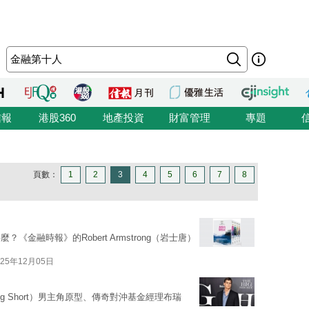
信報
港股360
地產投資
財富管理
專題
頁數：
1
2
3
4
5
6
7
8
金融時報》的Robert Armstrong（岩士唐）
025年12月05日
g Short）男主角原型、傳奇對沖基金經理布瑞