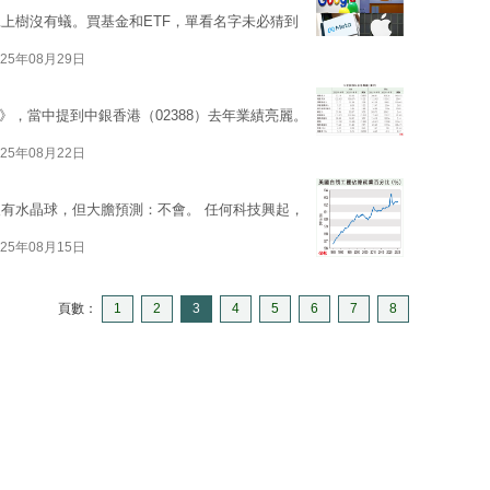
上樹沒有蟻。買基金和ETF，單看名字未必猜到
025年08月29日
》，當中提到中銀香港（02388）去年業績亮麗。
025年08月22日
沒有水晶球，但大膽預測：不會。 任何科技興起，
025年08月15日
頁數：
1
2
3
4
5
6
7
8