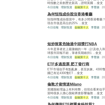
時指數之前創歷史新高，證明英國 ...
全文
今日信報
理財投資
金融第十人
李聲揚
2
為何恒指成份股沒香港餐廳
恒指88隻成份股當中，有多少間香港餐廳？
現在市值是高位的25% ...
全文
今日信報
理財投資
金融第十人
李聲揚
2
短炒致富危險過中頭獎打NBA
今年是筆者史上最賺錢的一年（計及收入
球股市回報不錯，筆者長期維持1 ...
全文
今日信報
理財投資
金融第十人
李聲揚
2
ETF多過股票 肥了發行商
ETF市場似乎有點亂象，甚至妖象。430
國已有近4300隻ET ...
全文
今日信報
理財投資
金融第十人
李聲揚
2
倫敦才俊情迷Milano
英國脫歐理論上有利有弊，但現在看來似
當時很多人擔心脫歐將會影響倫敦 ...
全文
今日信報
理財投資
金融第十人
李聲揚
2
為何價值ETF都重倉科技股?