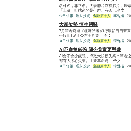
名可名，非常名。夫妻肺片沒有肺片，螞蟻
「上菜」時端來的是什麼。有否 ...
全文
今日信報
理財投資
金融第十人
李聲揚
2
大新架勢 恒生閉翳
7月筆者寫過《經濟低迷 銀行股卻日日新高
中銀8月尾才公布中期業 ...
全文
今日信報
理財投資
金融第十人
李聲揚
2
AI不會搶飯碗 卻令貧富更懸殊
AI會不會搶飯碗，導致大規模失業？筆者
都有人擔心失業。工業革命時 ...
全文
今日信報
理財投資
金融第十人
李聲揚
2