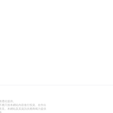
路透社提供。
不應只按本網站內容進行投資。在作出
意見。本網站及其資訊供應商竭力提供
責。