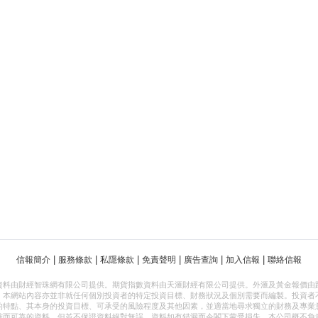
|
|
|
|
|
|
信報簡介
服務條款
私隱條款
免責聲明
廣告查詢
加入信報
聯絡信報
資料由財經智珠網有限公司提供。期貨指數資料由天滙財經有限公司提供。外滙及黃金報價由
，本網站內容亦並非就任何個別投資者的特定投資目標、財務狀況及個別需要而編製。投資者
的特點、其本身的投資目標、可承受的風險程度及其他因素，並適當地尋求獨立的財務及專業
確而可靠的資料，但並不保證資料絕對無誤，資料如有錯漏而令閣下蒙受損失，本公司概不負