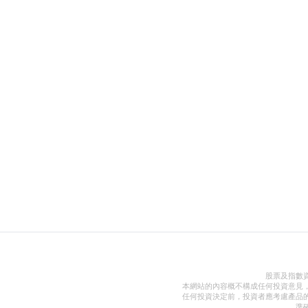
股票及指數
本網站的內容概不構成任何投資意見
任何投資決定前，投資者應考慮產品
準