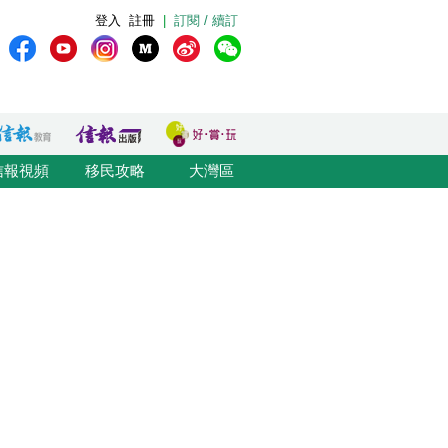
登入
註冊
|
訂閱 / 續訂
信報視頻
移民攻略
大灣區