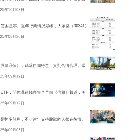
025年10月03日
答案是零。近年行業情況嚴峻，大家樂（00341）
025年09月26日
和股票升值），聽落自鳴得意，實則合情合理。環
025年09月19日
0隻ETF，問你識得幾多隻？早前《信報》報道，美
025年09月12日
乎是弊多於利，不少當年支持脫歐的人都在後悔。
025年09月05日