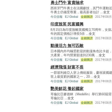
勇士鬥牛 富貴險求
西班牙鬥牛勇士在法國獻技，其鬥牛運動
牛勇士仍備受尊重，最高薪者估計 ...
全文
今日信報
EJ Global
金錢圖譜
2017年08月
印度脫英 民富國興
8月15日為印度脫離英國獨立70周年，女
年的固定價格計增長5倍 ...
全文
今日信報
EJ Global
金錢圖譜
2017年08月
動漫活力 無可匹敵
日本國內外均極受歡迎的動漫角色比卡超
大產業，年均營業額達到230萬 ...
全文
今日信報
EJ Global
金錢圖譜
2017年08月
經濟飛漲 財富不長
一群玻利維亞人穿上傳統服裝，慶祝玻國建
世上最貧窮的國家之一，20 ...
全文
今日信報
EJ Global
金錢圖譜
2017年08月
艷美鮮花 養起國家
哥倫比亞麥德林（Medellin）舉行第60屆背
哥倫比亞 ...
全文
今日信報
EJ Global
金錢圖譜
2017年08月