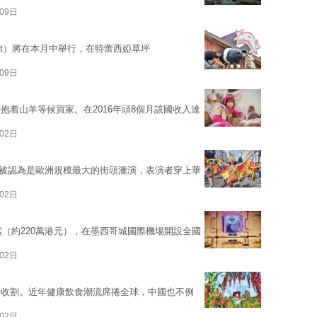
09日
est）將在本月中舉行，在特蕾西婭草坪
09日
抱着山羊等候買家。在2016年頭8個月該國收入達
02日
rnival）被認為是歐洲規模最大的街頭滙演，表演者穿上華
02日
索（約220萬港元），在墨西哥城國際機場開設全國
02日
行收割。近年健康飲食潮流席捲全球，中國也不例
02日