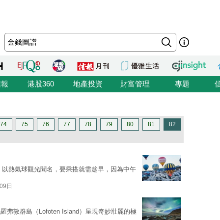
信報
港股360
地產投資
財富管理
專題
74
75
76
77
78
79
80
81
82
ia）以熱氣球觀光聞名，要乘搭就需趁早，因為中午
09日
群島（Lofoten Island）呈現奇妙壯麗的極