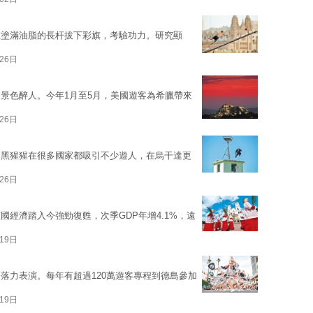
在塗滿油脂的長杆拔下彩旗，考驗功力。研究顯
26日
景色醉人。今年1月至5月，美國遊客為希臘帶來
26日
。黑猩猩在很多國家都吸引不少遊人，在烏干達更
26日
經濟踏入今強勁復甦，次季GDP年增4.1%，遠
19日
落力表演。每年有超過120萬遊客專程到德島參加
19日