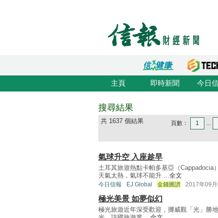
主頁
即時新聞
今日
搜尋結果
共 1637 個結果
頁數：
1
...
氣球升空 入座趁早
土耳其旅遊熱點卡帕多基亞（Cappadoc
天氣太熱，氣球不能升 ...
全文
今日信報
EJ Global
金錢圖譜
2017年09月
極光美景 如夢似幻
極光旅遊近年深受歡迎，挪威觀「光」勝地羅弗敦
光。該國旅遊業 ...
全文