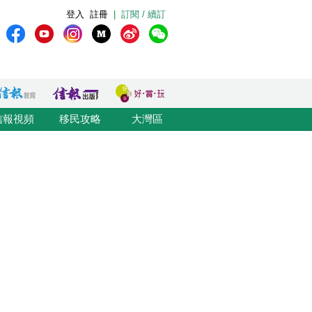
登入
註冊
|
訂閱 / 續訂
信報視頻
移民攻略
大灣區