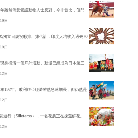
近年雖然備受愛護動物人士反對，今非昔比，但鬥
19日
孩為獨立日慶祝彩排。據估計，印度人均收入過去70
19日
，現身橫濱一個戶外活動。動漫已經成為日本第三
12日
軍192年。玻利維亞經濟雖然急速增長，但仍然是
12日
花遊行（Silleteros），一名花農正在揀選鮮花。
12日