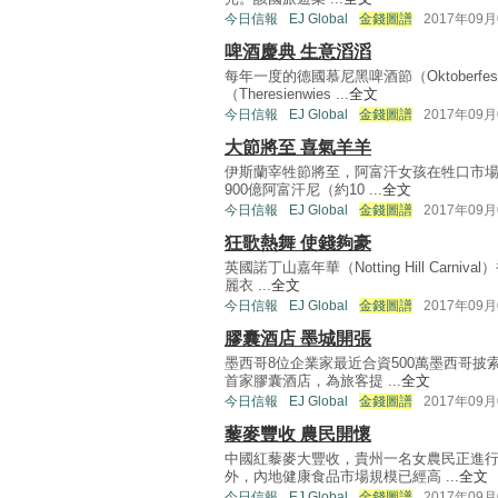
今日信報
EJ Global
金錢圖譜
2017年09月
啤酒慶典 生意滔滔
每年一度的德國慕尼黑啤酒節（Oktoberf
（Theresienwies ...
全文
今日信報
EJ Global
金錢圖譜
2017年09月
大節將至 喜氣羊羊
伊斯蘭宰牲節將至，阿富汗女孩在牲口市場
900億阿富汗尼（約10 ...
全文
今日信報
EJ Global
金錢圖譜
2017年09月
狂歌熱舞 使錢夠豪
英國諾丁山嘉年華（Notting Hill Ca
麗衣 ...
全文
今日信報
EJ Global
金錢圖譜
2017年09月
膠囊酒店 墨城開張
墨西哥8位企業家最近合資500萬墨西哥披
首家膠囊酒店，為旅客提 ...
全文
今日信報
EJ Global
金錢圖譜
2017年09月
藜麥豐收 農民開懷
中國紅藜麥大豐收，貴州一名女農民正進
外，內地健康食品市場規模已經高 ...
全文
今日信報
EJ Global
金錢圖譜
2017年09月