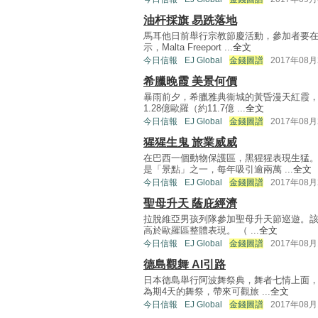
油杆採旗 易跣落地
馬耳他日前舉行宗教節慶活動，參加者要
示，Malta Freeport ...
全文
今日信報
EJ Global
金錢圖譜
2017年08月
希臘晚霞 美景何價
暴雨前夕，希臘雅典衞城的黃昏漫天紅霞，
1.28億歐羅（約11.7億 ...
全文
今日信報
EJ Global
金錢圖譜
2017年08月
猩猩生鬼 旅業威威
在巴西一個動物保護區，黑猩猩表現生猛
是「景點」之一，每年吸引逾兩萬 ...
全文
今日信報
EJ Global
金錢圖譜
2017年08月
聖母升天 蔭庇經濟
拉脫維亞男孩列隊參加聖母升天節巡遊。該國
高於歐羅區整體表現。 （ ...
全文
今日信報
EJ Global
金錢圖譜
2017年08月
德島觀舞 AI引路
日本德島舉行阿波舞祭典，舞者七情上面，
為期4天的舞祭，帶來可觀旅 ...
全文
今日信報
EJ Global
金錢圖譜
2017年08月