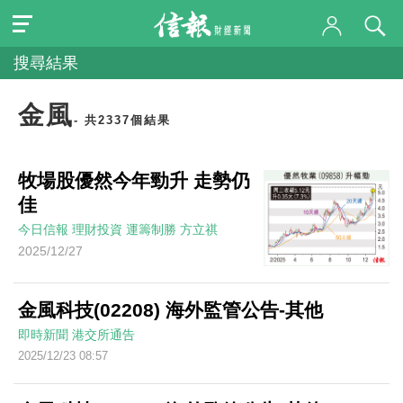
搜尋結果
金風
- 共2337個結果
牧場股優然今年勁升 走勢仍
佳
今日信報
理財投資
運籌制勝
方立祺
2025/12/27
金風科技(02208) 海外監管公告-其他
即時新聞
港交所通告
2025/12/23 08:57