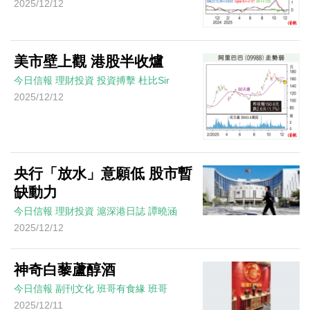
2025/12/12
美市壁上觀 港股半收爐
今日信報
理財投資
投資搏擊
杜比Sir
2025/12/12
央行「放水」意願低 股市暫
缺動力
今日信報
理財投資
滬深港日誌
譚曉涵
2025/12/12
神奇白藜蘆醇酒
今日信報
副刊文化
班哥有食緣
班哥
2025/12/11