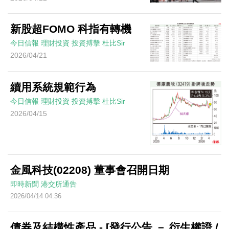
新股超FOMO 科指有轉機
今日信報
理財投資
投資搏擊
杜比Sir
2026/04/21
續用系統規範行為
今日信報
理財投資
投資搏擊
杜比Sir
2026/04/15
金風科技(02208) 董事會召開日期
即時新聞
港交所通告
2026/04/14 04:36
債券及結構性產品 - [發行公告 － 衍生權證 /