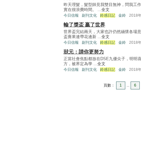
昨天理髮，髮型師見我雙目無神，問我工
實在很浪費時間。 ...
全文
今日信報
副刊文化
鈴感日記
金鈴
2018
輸了獎盃 贏了世界
世界盃完結兩天，大家也許仍然緬懷各場
盃賽果連帶花邊新 ...
全文
今日信報
副刊文化
鈴感日記
金鈴
2018
狀元：請你更努力
正當社會焦點都放在DSE九優尖子，明明
方，被界定為學 ...
全文
今日信報
副刊文化
鈴感日記
金鈴
2018
頁數：
1
...
6