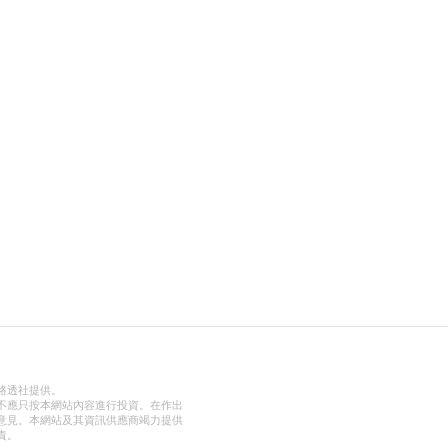
路透社提供。
不應只按本網站內容進行投資。在作出
意見。本網站及其資訊供應商竭力提供
責。