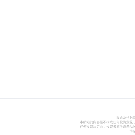
股票及指數
本網站的內容概不構成任何投資意見
任何投資決定前，投資者應考慮產品
準