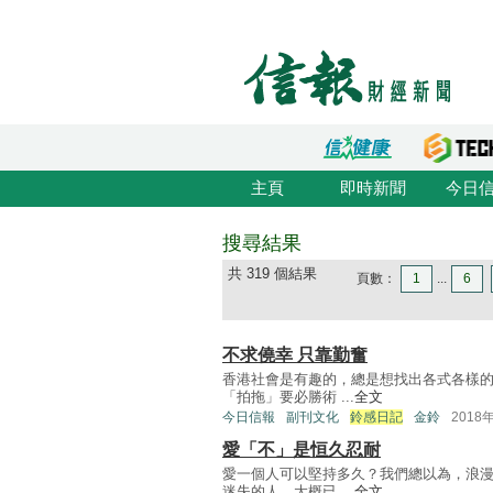
主頁
即時新聞
今日
搜尋結果
共 319 個結果
頁數：
1
...
6
不求僥幸 只靠勤奮
香港社會是有趣的，總是想找出各式各樣
「拍拖」要必勝術 ...
全文
今日信報
副刊文化
鈴感日記
金鈴
2018
愛「不」是恒久忍耐
愛一個人可以堅持多久？我們總以為，浪
迷失的人，大概已 ...
全文