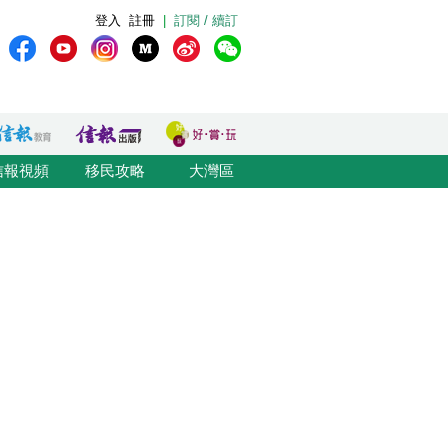
登入
註冊
|
訂閱 / 續訂
信報視頻
移民攻略
大灣區