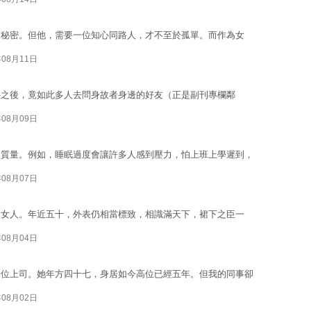
的秘密。但他，需要一位知心同路人，才不至於孤單。而作為女
年08月11日
件之後，竟如此多人去問身故者身邊的好友（正是副刊專欄鄰
年08月09日
的質量。例如，睡眠過度會讓許多人感到壓力，怕上班上學遲到，
年08月07日
的女人。年近五十，外表仍相當標致，相識滿天下，裙下之臣一
年08月04日
一位上司。她年方四十七，身居如今高位已經五年。但我的同事卻
年08月02日