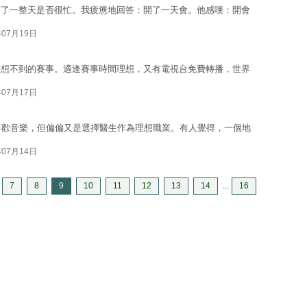
作了一整天是否很忙。我疲憊地回答：開了一天會。他感嘆：開會
年07月19日
意想不到的賽事。適逢賽事時間理想，又有電視台免費轉播，世界
年07月17日
喜歡音樂，但偏偏又是選擇醫生作為理想職業。有人覺得，一個地
年07月14日
7
8
9
10
11
12
13
14
...
16