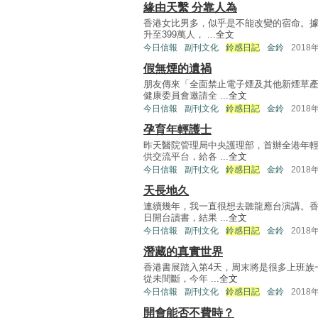
緣由天繫 分靠人為
香港女比男多，似乎是不能改變的宿命。
升至399萬人， ...
全文
今日信報
副刊文化
鈴感日記
金鈴
2018
假無煙的遺禍
朋友傳來「全面禁止電子煙及其他新煙草
健康委員會邀請全 ...
全文
今日信報
副刊文化
鈴感日記
金鈴
2018
孕育年輕護士
昨天醫院管理局中央護理部，首辦全港年
供交流平台，給各 ...
全文
今日信報
副刊文化
鈴感日記
金鈴
2018
天長地久
連續幾年，我一直很想去聽龍應台演講。
日開台讀書，結果 ...
全文
今日信報
副刊文化
鈴感日記
金鈴
2018
潛藏的真實世界
香港書展踏入第4天，周末將是很多上班族
從未間斷，今年 ...
全文
今日信報
副刊文化
鈴感日記
金鈴
2018
開會能否不費時？