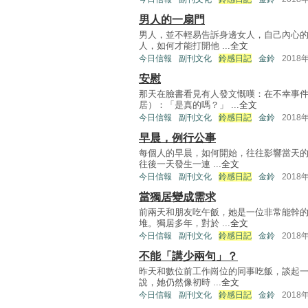
男人的一扇門
男人，並不輕易告訴身邊女人，自己內心
人，如何才能打開他 ...
全文
今日信報
副刊文化
鈴感日記
金鈴
2018
安慰
那天在臉書看見有人發文慨嘆：在不幸事
居）：「是真的嗎？」 ...
全文
今日信報
副刊文化
鈴感日記
金鈴
2018
早晨，例行公事
每個人的早晨，如何開始，往往影響當天
往後一天發生一連 ...
全文
今日信報
副刊文化
鈴感日記
金鈴
2018
當獨居變成需求
前兩天和朋友吃午飯，她是一位非常能幹
堆。獨居多年，對於 ...
全文
今日信報
副刊文化
鈴感日記
金鈴
2018
不能「講少兩句」？
昨天和數位前工作崗位的同事吃飯，談起
說，她仍然像初時 ...
全文
今日信報
副刊文化
鈴感日記
金鈴
2018