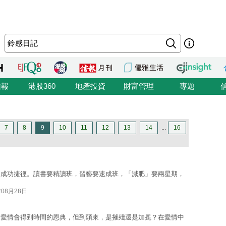
信報
港股360
地產投資
財富管理
專題
7
8
9
10
11
12
13
14
...
16
的成功捷徑。讀書要精讀班，習藝要速成班，「減肥」要兩星期，
年08月28日
漫愛情會得到時間的恩典，但到頭來，是摧殘還是加冕？在愛情中