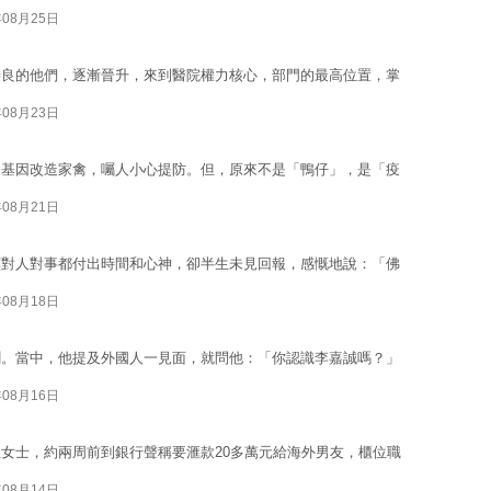
年08月25日
善良的他們，逐漸晉升，來到醫院權力核心，部門的最高位置，掌
年08月23日
的基因改造家禽，囑人小心提防。但，原來不是「鴨仔」，是「疫
年08月21日
嘆對人對事都付出時間和心神，卻半生未見回報，感慨地說：「佛
年08月18日
聞。當中，他提及外國人一見面，就問他：「你認識李嘉誠嗎？」
年08月16日
女士，約兩周前到銀行聲稱要滙款20多萬元給海外男友，櫃位職
年08月14日