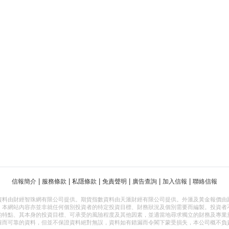
|
|
|
|
|
|
信報簡介
服務條款
私隱條款
免責聲明
廣告查詢
加入信報
聯絡信報
資料由財經智珠網有限公司提供。期貨指數資料由天滙財經有限公司提供。外滙及黃金報價由
，本網站內容亦並非就任何個別投資者的特定投資目標、財務狀況及個別需要而編製。投資者
的特點、其本身的投資目標、可承受的風險程度及其他因素，並適當地尋求獨立的財務及專業
確而可靠的資料，但並不保證資料絕對無誤，資料如有錯漏而令閣下蒙受損失，本公司概不負