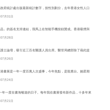
據政府統計處出版最新統計數字，按性別劃分，去年香港女性人口
年07月31日
產品」的簽名支持連結，我馬上在智能手機按鈕贊成。香港吸煙與
年07月28日
輕護士論壇，吸引近三百名醫護人員出席。醫管局總部除了藉此提
年07月26日
香港書展是一年一度百萬人次盛事，今年焦點，是龍應台。她星期
年07月24日
一年一度在書海暢遊的日子。每年我在書展發布新作品，十多年來
年07月21日