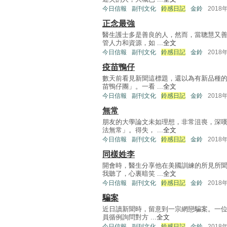
今日信報
副刊文化
鈴感日記
金鈴
2018
正念最強
醫生護士多是善良的人，然而，當聰慧又
管人力和資源，如 ...
全文
今日信報
副刊文化
鈴感日記
金鈴
2018
疫苗鴨仔
數天前看見新聞這標題，還以為有新品種
苗鴨仔團」。一看 ...
全文
今日信報
副刊文化
鈴感日記
金鈴
2018
無常
朋友的大學論文未如理想，非常沮喪，深
法無常」。得失， ...
全文
今日信報
副刊文化
鈴感日記
金鈴
2018
同樣姓李
開會時，醫生分享他在美國訓練的所見所
我聽了，心裏暗笑 ...
全文
今日信報
副刊文化
鈴感日記
金鈴
2018
騙案
近日讀新聞時，留意到一宗網戀騙案。一位
員循例詢問對方 ...
全文
今日信報
副刊文化
鈴感日記
金鈴
2018