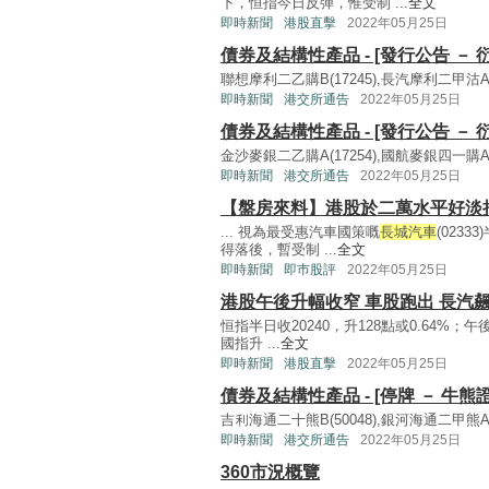
下，恒指今日反彈，惟受制 ...
全文
即時新聞
港股直擊
2022年05月25日
債券及結構性產品 - [發行公告 － 
聯想摩利二乙購B(17245),長汽摩利二甲沽A(17
即時新聞
港交所通告
2022年05月25日
債券及結構性產品 - [發行公告 － 
金沙麥銀二乙購A(17254),國航麥銀四一購A(1
即時新聞
港交所通告
2022年05月25日
【盤房來料】港股於二萬水平好淡
... 視為最受惠汽車國策嘅
長城汽車
(023
得落後，暫受制 ...
全文
即時新聞
即巿股評
2022年05月25日
港股午後升幅收窄 車股跑出 長汽飆
恒指半日收20240，升128點或0.64%；
國指升 ...
全文
即時新聞
港股直擊
2022年05月25日
債券及結構性產品 - [停牌 － 牛熊證
吉利海通二十熊B(50048),銀河海通二甲熊A(5
即時新聞
港交所通告
2022年05月25日
360市況概覽