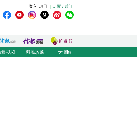
登入
註冊
|
訂閱 / 續訂
信報視頻
移民攻略
大灣區