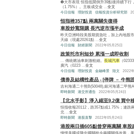
❶大市表現 恒指低開倒升39點後持續下行，
（1.75%）。主板成交金 ...
全文
今日信報
理財投資
信報投資分析研究部
2
恒指挫357點 兩萬關失復得
車股炒寬限購 長汽逆市漲半成
昨天亞洲時段美股期貨急吐，加上內地股市回
天線（現處20261點 ...
全文
今日信報
財經新聞
2022年05月25日
政策托市利短炒 累漲一成即收割
... 傳統燃油車刺激較細。
長城汽車
（0233
廣汽（0223 ...
全文
今日信報
理財投資
金融峰景
陸文
2022
債券及結構性產品 - [停牌 － 牛熊證
吉利海通二十熊B(50048),銀河海通二甲熊A(5
即時新聞
港交所通告
2022年05月24日
【北水手影】淨入縮至9.2億 買中
恒指收報20112，跌357點或1.75%；連跌
北 ...
全文
即時新聞
港股直擊
2022年05月24日
港股兩日插605點曾穿兩萬關 車
憧憬美國或降中國關稅令兩國關係改善，