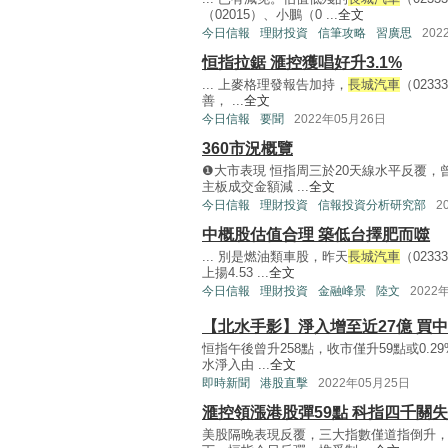
（02015）、小鵬（0 ...
全文
今日信報
理財投資
信筆攻略
習廣思
202
恒指拉鋸 滙控獲唱好升3.1%
... 上麥格理發報告加持，
長城汽車
（023
善， ...
全文
今日信報
要聞
2022年05月26日
360市況概覽
❶大市表現 恒指周三於20天線水平反覆，曾倒
主板成交金額減 ...
全文
今日信報
理財投資
信報投資分析研究部
2
中概股估值合理 築低台擇肥而噬
... 別是燃油類車股，昨天
長城汽車
（0233
上揚4.53 ...
全文
今日信報
理財投資
金融峰景
陸文
2022
【北水手影】淨入增至近27億 買中
恒指午後曾升258點，收市僅升59點或0.29
水淨入由 ...
全文
即時新聞
港股直擊
2022年05月25日
滙控領漲港股彈59點 科指四千關
美股隔晚表現反覆，三大指數僅道指倒升，港