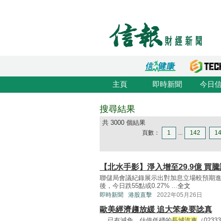
主頁
即時新聞
今日
搜尋結果
共 3000 個結果
頁數：
1
...
142
1
【北水手影】淨入增至29.9億 買
聯儲局會議紀錄展示出對加息立場較預期進
後，今日跌55點或0.27% ...
全文
即時新聞
港股直擊
2022年05月26日
歐美經濟趨放緩 追大笨象要諗真
... 已有減免。估值低殘的
長城汽車
（023