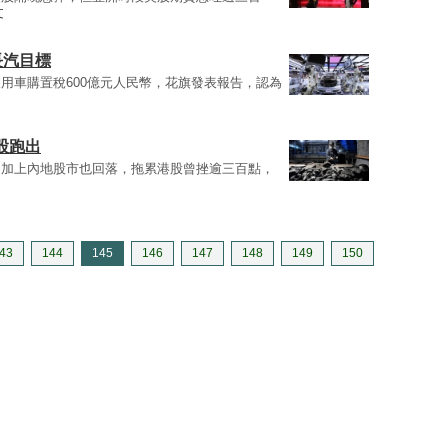
文
長汽目標
用車購置稅600億元人民幣，花旗發表報告，認為
股跑出
，加上內地股市也回落，拖累港股曾挫逾三百點，
43
144
145
146
147
148
149
150