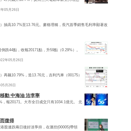
2年05月26日
33）抽高10.7%至13.76元。麥格理稱，長汽首季銷售毛利率顯著改
跌44點，收報20171點，升59點（0.29%）。
022年05月26日
3）再飆10.79%，造13.76元，吉利汽車（00175）
年05月26日
移動 中海油 沽李寧
%，報20171。大市全日成交只有1034.1億元。 北
失而復得
股連跌兩日後好淡爭持，在滙控(00005)帶領