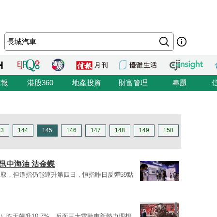
信報
港股360
地產投資
財富管理
專題
43
144
145
146
147
148
149
150
騰訊中海油 沽金蝶
取，但道指仍能連升第四日，恒指昨日反彈59點
33）昨天飆升10.7%，反而三大電動車新勢力理想