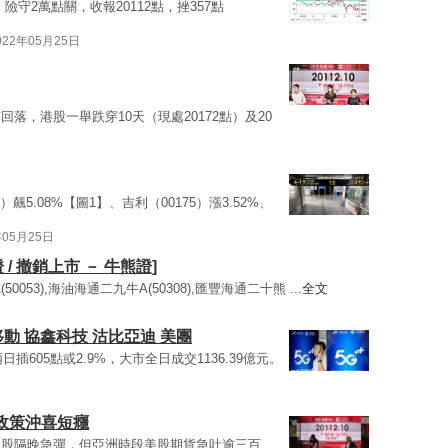
險守2萬點關，收報20112點，挫357點
022年05月25日
落，港股一舉跌穿10天（現處20172點）及20
3）飆5.08%【圖1】、吉利（00175）漲3.52%、
年05月25日
 / 撤銷上市 － 牛熊證]
0053),海油海通二九牛A(50308),匯豐海通二十熊 ...
全文
移動 協鑫科技 沽比亞迪 美團
兩日插605點或2.9%，大市全日成交1136.39億元。
股政策沖喜短癮
美股隔晚急彈，但亞洲時段美股期貨急吐逾三百