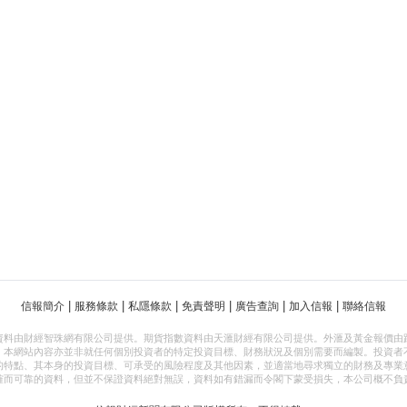
|
|
|
|
|
|
信報簡介
服務條款
私隱條款
免責聲明
廣告查詢
加入信報
聯絡信報
資料由財經智珠網有限公司提供。期貨指數資料由天滙財經有限公司提供。外滙及黃金報價由
，本網站內容亦並非就任何個別投資者的特定投資目標、財務狀況及個別需要而編製。投資者
的特點、其本身的投資目標、可承受的風險程度及其他因素，並適當地尋求獨立的財務及專業
確而可靠的資料，但並不保證資料絕對無誤，資料如有錯漏而令閣下蒙受損失，本公司概不負