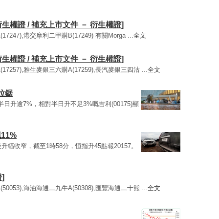
衍生權證 / 補充上市文件 － 衍生權證]
247),港交摩利二甲購B(17249) 有關Morga ...
全文
衍生權證 / 補充上市文件 － 衍生權證]
7257),雅生麥銀三六購A(17259),長汽麥銀三四沽 ...
全文
拉鋸
33)半日升逾7%，相對半日升不足3%嘅吉利(00175)顯
11%
午後升幅收窄，截至1時58分，恒指升45點報20157。
]
0053),海油海通二九牛A(50308),匯豐海通二十熊 ...
全文