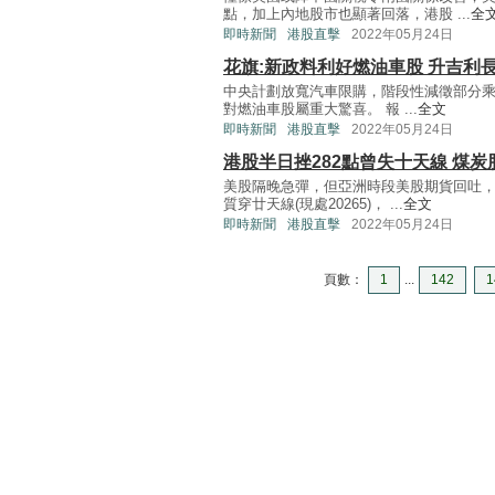
點，加上內地股市也顯著回落，港股 ...
全
即時新聞
港股直擊
2022年05月24日
花旗:新政料利好燃油車股 升吉利
中央計劃放寬汽車限購，階段性減徵部分乘
對燃油車股屬重大驚喜。 報 ...
全文
即時新聞
港股直擊
2022年05月24日
港股半日挫282點曾失十天線 煤炭
美股隔晚急彈，但亞洲時段美股期貨回吐
質穿廿天線(現處20265)， ...
全文
即時新聞
港股直擊
2022年05月24日
頁數：
1
...
142
1