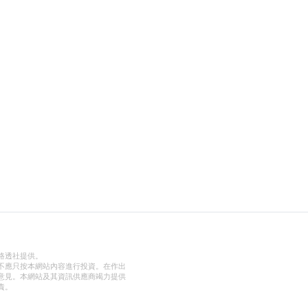
路透社提供。
不應只按本網站內容進行投資。在作出
意見。本網站及其資訊供應商竭力提供
責。