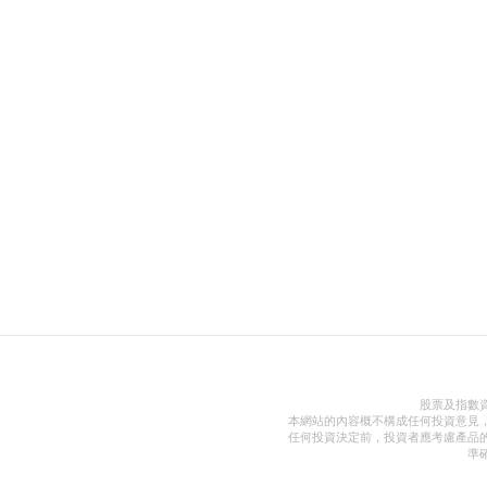
股票及指數
本網站的內容概不構成任何投資意見
任何投資決定前，投資者應考慮產品
準