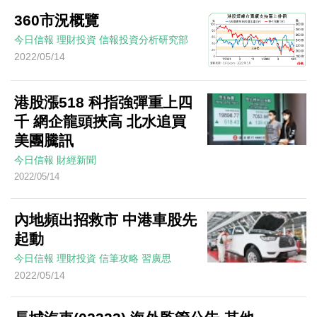
360市況概覽
今日信報
理財投資
信報投資分析研究部
2022/05/14
港股漲518 科指強彈重上四
千 網企龍頭挾高 北水追買
美團騰訊
今日信報
財經新聞
2022/05/14
內地頻出招救市 中港車股先
起動
今日信報
理財投資
信筆攻略
習廣思
2022/05/14