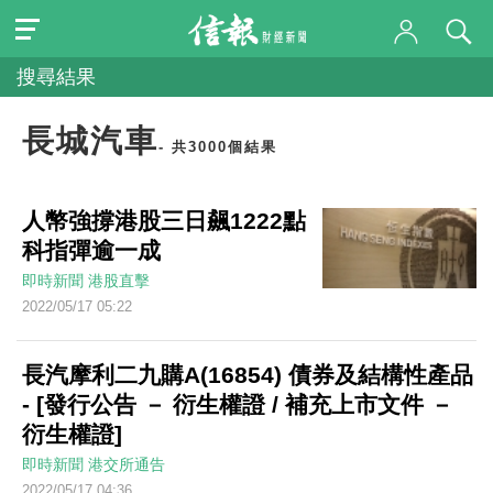
搜尋結果
長城汽車
- 共3000個結果
人幣強撐港股三日飆1222點
科指彈逾一成
即時新聞
港股直擊
2022/05/17 05:22
長汽摩利二九購A(16854) 債券及結構性產品
- [發行公告 － 衍生權證 / 補充上市文件 －
衍生權證]
即時新聞
港交所通告
2022/05/17 04:36