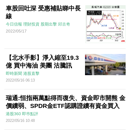
車股回吐深 受惠補貼睇中長
線
今日信報
理財投資
股期出擊
邱古奇
2022/05/17
【北水手影】淨入縮至19.3
億 買中海油 美團 沽騰訊
即時新聞
港股直擊
2022/05/16 06:13
瑞通:恒指兩萬點得而復失、資金即市開熊 金
價續弱、SPDR金ETF認購證續有資金買入
港股360
即巿點評
2022/05/16 10:48