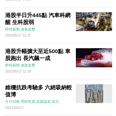
港股半日升445點 汽車科網
醒 生科股弱
即時新聞
港股直擊
2022/05/17 12:37
港股升幅擴大至近500點 車
股跑出 長汽飆一成
即時新聞
港股直擊
2022/05/17 11:18
維穩抗跌考驗多 六絕吸納較
值博
今日信報
理財投資
談股論策
陸文
2022/05/17