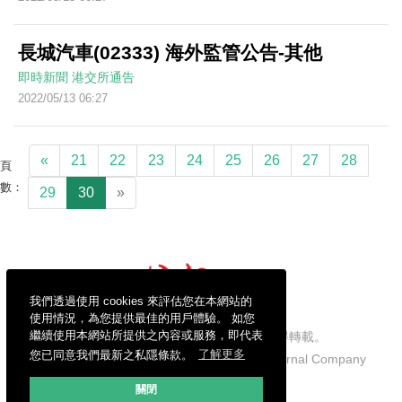
長城汽車(02333) 海外監管公告-其他
即時新聞
港交所通告
2022/05/13 06:27
«
21
22
23
24
25
26
27
28
頁
數：
29
30
»
我們透過使用 cookies 來評估您在本網站的
使用情況，為您提供最佳的用戶體驗。 如您
繼續使用本網站所提供之內容或服務，即代表
信報財經新聞有限公司版權所有，不得轉載。
您已同意我們最新之私隱條款。
了解更多
Copyright © 2026 Hong Kong Economic Journal Company
Limited. All rights reserved.
關閉