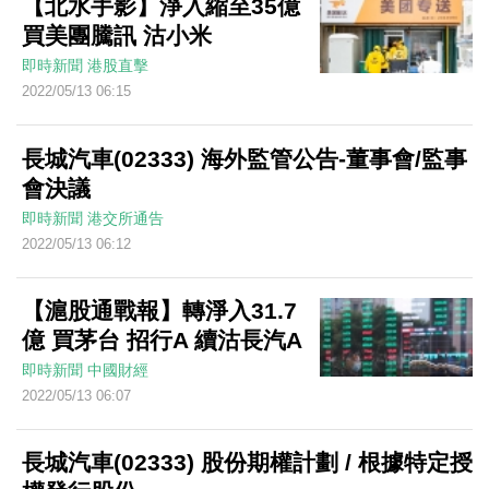
【北水手影】淨入縮至35億
買美團騰訊 沽小米
即時新聞
港股直擊
2022/05/13 06:15
長城汽車(02333) 海外監管公告-董事會/監事
會決議
即時新聞
港交所通告
2022/05/13 06:12
【滬股通戰報】轉淨入31.7
億 買茅台 招行A 續沽長汽A
即時新聞
中國財經
2022/05/13 06:07
長城汽車(02333) 股份期權計劃 / 根據特定授