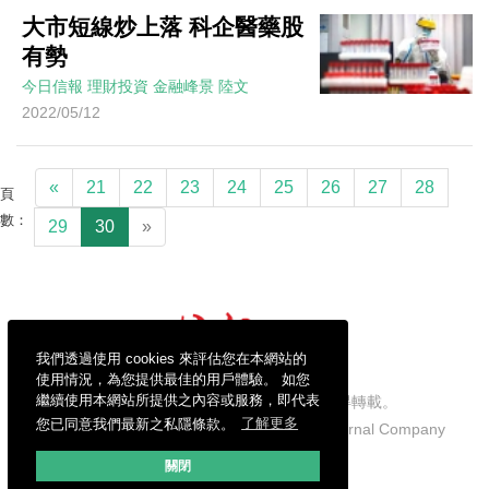
大市短線炒上落 科企醫藥股
有勢
今日信報
理財投資
金融峰景
陸文
2022/05/12
«
21
22
23
24
25
26
27
28
頁
數：
29
30
»
我們透過使用 cookies 來評估您在本網站的
使用情況，為您提供最佳的用戶體驗。 如您
繼續使用本網站所提供之內容或服務，即代表
信報財經新聞有限公司版權所有，不得轉載。
您已同意我們最新之私隱條款。
了解更多
Copyright © 2026 Hong Kong Economic Journal Company
Limited. All rights reserved.
關閉