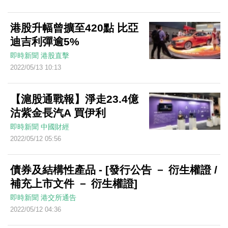
港股升幅曾擴至420點 比亞
迪吉利彈逾5%
即時新聞
港股直擊
2022/05/13 10:13
【滬股通戰報】淨走23.4億
沽紫金長汽A 買伊利
即時新聞
中國財經
2022/05/12 05:56
債券及結構性產品 - [發行公告 － 衍生權證 /
補充上市文件 － 衍生權證]
即時新聞
港交所通告
2022/05/12 04:36