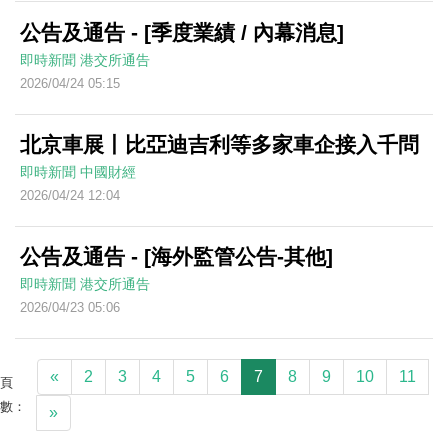
公告及通告 - [季度業績 / 內幕消息]
即時新聞
港交所通告
2026/04/24 05:15
北京車展丨比亞迪吉利等多家車企接入千問
即時新聞
中國財經
2026/04/24 12:04
公告及通告 - [海外監管公告-其他]
即時新聞
港交所通告
2026/04/23 05:06
«
2
3
4
5
6
7
8
9
10
11
頁
數：
»