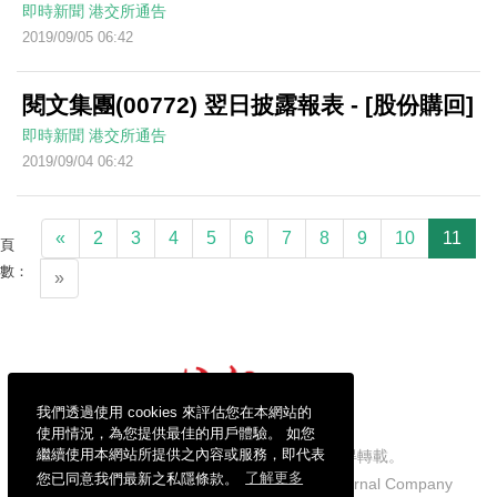
即時新聞
港交所通告
2019/09/05 06:42
閱文集團(00772) 翌日披露報表 - [股份購回]
即時新聞
港交所通告
2019/09/04 06:42
«
2
3
4
5
6
7
8
9
10
11
頁
數：
»
我們透過使用 cookies 來評估您在本網站的
使用情況，為您提供最佳的用戶體驗。 如您
繼續使用本網站所提供之內容或服務，即代表
信報財經新聞有限公司版權所有，不得轉載。
您已同意我們最新之私隱條款。
了解更多
Copyright © 2026 Hong Kong Economic Journal Company