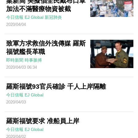
案新高 美擬倡全民戴布口罩
加法不滿醫療物資被截
今日信報
EJ Global
新冠肺炎
2020/04/04
致軍方求救信外洩傳媒 羅斯
福號艦長革職
即時新聞
時事脈搏
2020/04/03 06:34
羅斯福號93官兵確診 千人上岸隔離
今日信報
EJ Global
2020/04/03
羅斯福號要求 准船員上岸
今日信報
EJ Global
2020/04/02