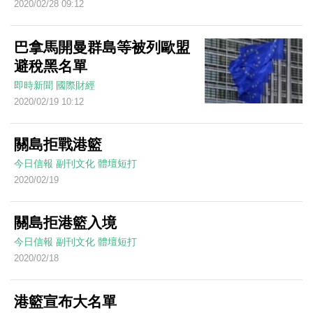
2020/02/28 09:12
巴拿馬開曼群島等被列歐盟
避稅黑名單
即時新聞
國際財經
2020/02/19 10:12
關島拒戰港籃
今日信報
副刊文化
體壇短打
2020/02/19
關島拒港籃入境
今日信報
副刊文化
體壇短打
2020/02/18
港籃宣布大名單