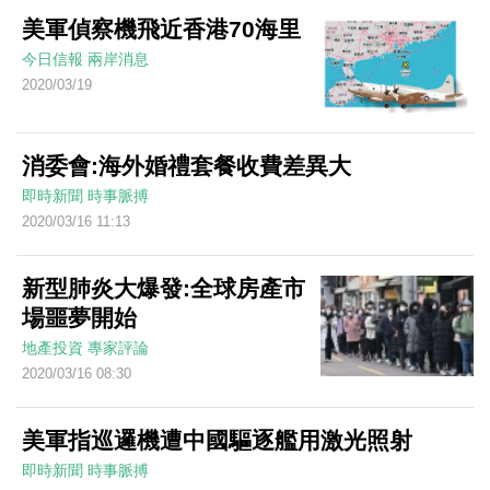
美軍偵察機飛近香港70海里
今日信報
兩岸消息
2020/03/19
消委會:海外婚禮套餐收費差異大
即時新聞
時事脈搏
2020/03/16 11:13
新型肺炎大爆發:全球房產市
場噩夢開始
地產投資
專家評論
2020/03/16 08:30
美軍指巡邏機遭中國驅逐艦用激光照射
即時新聞
時事脈搏