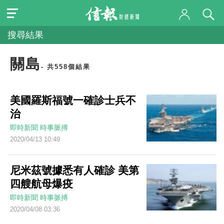
搜尋結果
關島
- 共558個結果
美國羅斯福號一確診士兵不
治
即時新聞
時事脈搏
2020/04/13 10:49
尼米茲號據悉有人確診 美第
四艘航母爆疫
即時新聞
時事脈搏
2020/04/08 03:36