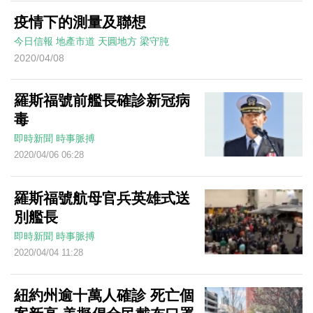
疫情下的測量及聯想
今日信報
地產市道
天圓地方
梁守肫
2020/04/08
羅斯福號前艦長確診新冠病
毒
即時新聞
時事脈搏
2020/04/06 06:28
羅斯福號航母官兵英雄式送
別艦長
即時新聞
時事脈搏
2020/04/04 11:28
紐約州逾十萬人確診 死亡個