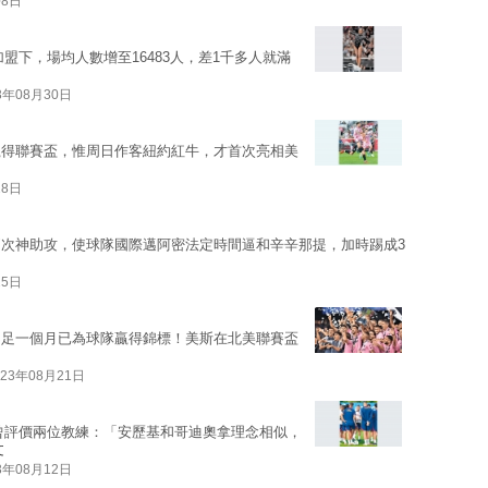
08日
加盟下，場均人數增至16483人，差1千多人就滿
3年08月30日
贏得聯賽盃，惟周日作客紐約紅牛，才首次亮相美
28日
次神助攻，使球隊國際邁阿密法定時間逼和辛辛那提，加時踢成3
25日
不足一個月已為球隊贏得錦標！美斯在北美聯賽盃
023年08月21日
曾評價兩位教練：「安歷基和哥迪奧拿理念相似，
文
3年08月12日