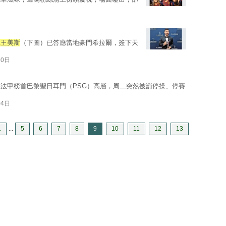
球王美斯
（下圖）已答應當地豪門希拉爾，簽下天
10日
法甲榜首巴黎聖日耳門（PSG）高層，周二突然被罰停操、停賽
04日
1
...
5
6
7
8
9
10
11
12
13