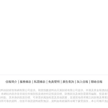
|
|
|
|
|
|
信報簡介
服務條款
私隱條款
免責聲明
廣告查詢
加入信報
聯絡信報
資料由財經智珠網有限公司提供。期貨指數資料由天滙財經有限公司提供。外滙及黃金報價由
，本網站內容亦並非就任何個別投資者的特定投資目標、財務狀況及個別需要而編製。投資者
的特點、其本身的投資目標、可承受的風險程度及其他因素，並適當地尋求獨立的財務及專業
確而可靠的資料，但並不保證資料絕對無誤，資料如有錯漏而令閣下蒙受損失，本公司概不負