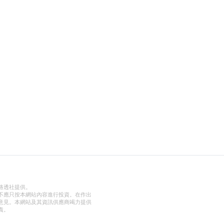
路透社提供。
不應只按本網站內容進行投資。在作出
意見。本網站及其資訊供應商竭力提供
責。