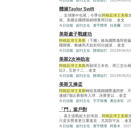
今日信報
副刊文化
體壇短打
2023年09月
體操Taylor Swift
... 支球隊中包尾；今季在
阿根廷球王美斯
座。美國全國體操錦標賽周日收 ...
全文
今日信報
副刊文化
寰宇體壇
拉斐爾
202
美斯處子戰建功
阿根廷球王美斯
（下圖）雖為國際邁阿密
職聯賽。教練馬天奴於60分鐘派 ...
全文
今日信報
副刊文化
體壇短打
2023年08月
美斯2次神助攻
阿根廷球王美斯
再顯球王本色，周三交出兩
比3，互射十二 ...
全文
今日信報
副刊文化
體壇短打
2023年08月
美斯又捧盃
阿根廷球王美斯
轉投美職聯國際邁阿密，
連續7場比賽都有入球，決賽更以 ...
全文
今日信報
副刊文化
字字珠璣
奧拉朱旺
2
「門」當戶對
... 基主張戰術大於球員，
阿根廷球王美斯
只是安歷基更注重進攻，尤其防守反 ...
全
今日信報
副刊文化
寰宇體壇
阿童木
202