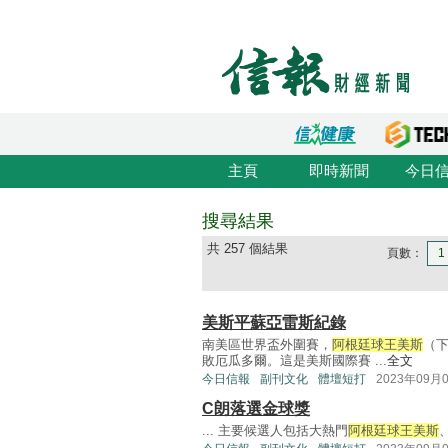
主頁
即時新聞
今日
搜尋結果
共 257 個結果
頁數：
1
美斯平蘇亞雷斯紀錄
南美區世界盃外圍賽，
阿根廷球王美斯
（下
敗厄瓜多爾。這是美斯國際賽 ...
全文
今日信報
副刊文化
體壇短打
2023年09月
C朗落選金球獎
... 主要候選人包括大熱門
阿根廷球王美斯