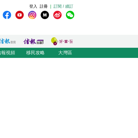
登入
註冊
|
訂閱 / 續訂
信報視頻
移民攻略
大灣區