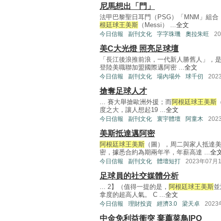
尼馬想出「門」
法甲巴黎聖日耳門（PSG）「MNM」組
根廷球王美斯
（Messi） ...
全文
今日信報
副刊文化
字字珠璣
奧拉朱旺
2
美C大光燈 照亮足球壇
「長江後浪推前浪，一代新人勝舊人」，
登陸美職聯加盟國際邁阿密 ...
全文
今日信報
副刊文化
場內場外
球千仞
202
搶奪足球人才
... 賽大舉搶歐洲外援；而
阿根廷球王美斯
度之大，讓人想起19 ...
全文
今日信報
副刊文化
寰宇體壇
阿童木
202
美斯抵達邁阿密
阿根廷球王美斯
（圖），周二與家人抵達
密，據悉合約為期兩年半，年薪高達 ...
全
今日信報
副刊文化
體壇短打
2023年07月
足球員的社交媒體分析
... 2】（值得一提的是，
阿根廷球王美斯
並
拿度的超高人氣。 C ...
全文
今日信報
理財投資
經濟3.0
梁天卓
202
中金免利益衝突 棄薦菜鳥IPO