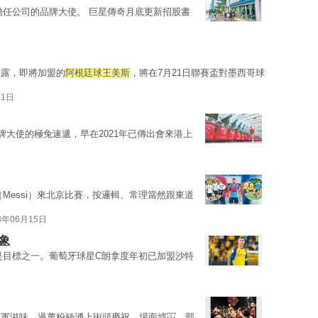
擔任公司的品牌大使。 巨星傳奇月底更新招股書
透露，即將加盟的
阿根廷球王美斯
，將在7月21日聯賽盃對墨西哥球
21日
牌大使的極兔速遞，早在2021年已傳出會來港上
（Messi）來北京比賽，按邏輯、常理當然跟東道
3年06月15日
象
是目標之一。葡萄牙球星C朗拿度年初已加盟沙特
冠軍滋味，過萬粉絲湧上街頭慶祝，場面墟冚，部