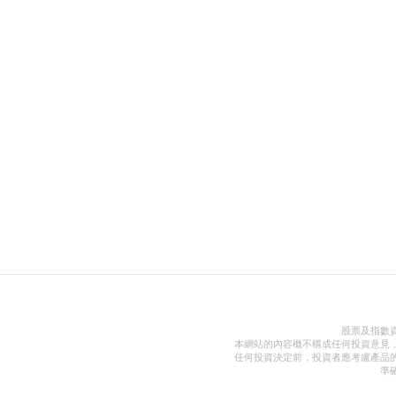
股票及指數
本網站的內容概不構成任何投資意見
任何投資決定前，投資者應考慮產品
準