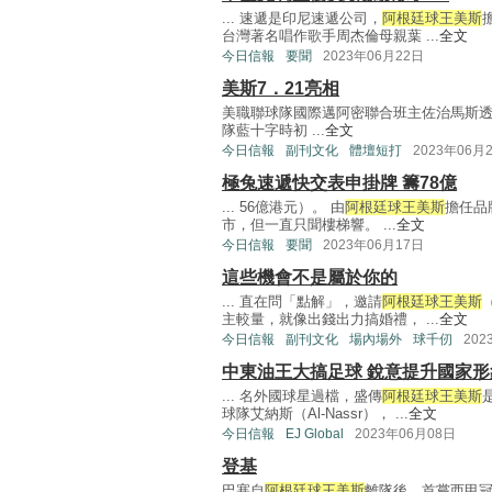
... 速遞是印尼速遞公司，
阿根廷球王美斯
台灣著名唱作歌手周杰倫母親葉 ...
全文
今日信報
要聞
2023年06月22日
美斯7．21亮相
美職聯球隊國際邁阿密聯合班主佐治馬斯
隊藍十字時初 ...
全文
今日信報
副刊文化
體壇短打
2023年06月
極兔速遞快交表申掛牌 籌78億
... 56億港元）。 由
阿根廷球王美斯
擔任品
市，但一直只聞樓梯響。 ...
全文
今日信報
要聞
2023年06月17日
這些機會不是屬於你的
... 直在問「點解」，邀請
阿根廷球王美斯
主較量，就像出錢出力搞婚禮， ...
全文
今日信報
副刊文化
場內場外
球千仞
202
中東油王大搞足球 銳意提升國家形
... 名外國球星過檔，盛傳
阿根廷球王美斯
球隊艾納斯（Al-Nassr）， ...
全文
今日信報
EJ Global
2023年06月08日
登基
巴塞自
阿根廷球王美斯
離隊後，首嘗西甲