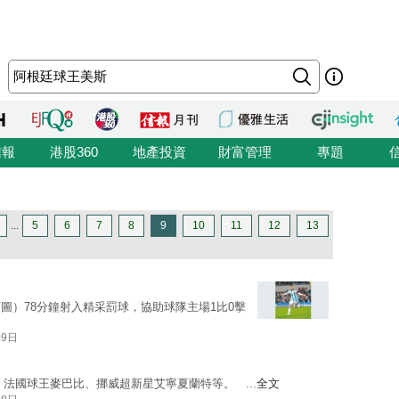
信報
港股360
地產投資
財富管理
專題
...
5
6
7
8
9
10
11
12
13
圖）78分鐘射入精采罰球，協助球隊主場1比0擊
09日
、法國球王麥巴比、挪威超新星艾寧夏蘭特等。 ...
全文