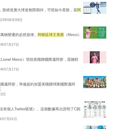
合，曾經使廣大球迷無限期待，可惜如今星散，當
阿
023年08月09日
是萬物變遷的必然規律。
阿根廷球王美斯
（Messi）
3年07月27日
（Lionel Messi）登陸美職聯國際邁阿密，震撼程
3年07月17日
美國邁阿密，準備簽約加盟美職聯球隊國際邁阿
文
13日
沒有個人Twitter賬號）。這個數據再次證明了C朗
3年07月01日