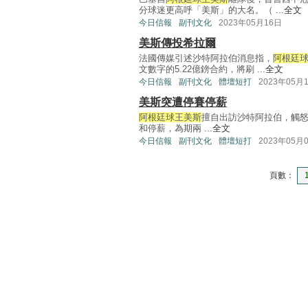
分球迷更高呼「美斯」的大名。（ ...
全文
今日信報
副刊文化
2023年05月16日
美斯傳投希拉爾
法國傳媒引述沙特阿拉伯消息指，
阿根廷
文數字的5.22億鎊合約，將刷 ...
全文
今日信報
副刊文化
體壇短打
2023年05月
美斯突遭停賽停薪
阿根廷球王美斯
擅自出訪沙特阿拉伯，觸怒
和停薪，為期兩 ...
全文
今日信報
副刊文化
體壇短打
2023年05月
頁數：