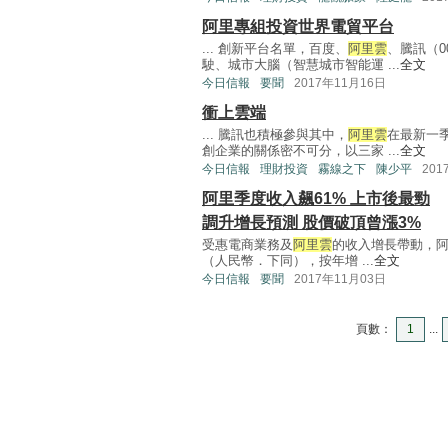
阿里專組投資世界電貿平台
... 創新平台名單，百度、
阿里雲
、騰訊（0
駛、城市大腦（智慧城市智能運 ...
全文
今日信報
要聞
2017年11月16日
衝上雲端
... 騰訊也積極參與其中，
阿里雲
在最新一
創企業的關係密不可分，以三家 ...
全文
今日信報
理財投資
霧線之下
陳少平
201
阿里季度收入飆61% 上市後最勁
調升增長預測 股價破頂曾漲3%
受惠電商業務及
阿里雲
的收入增長帶動，阿
（人民幣．下同），按年增 ...
全文
今日信報
要聞
2017年11月03日
頁數：
1
...