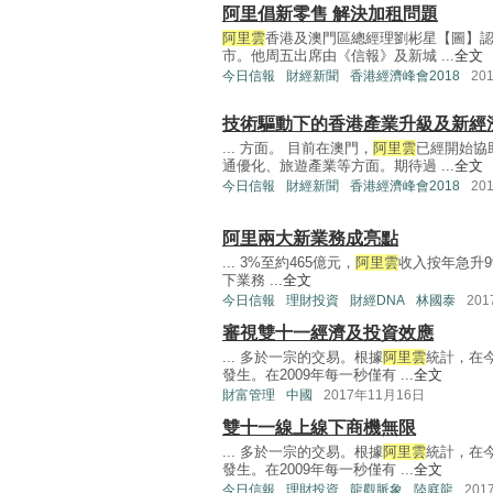
阿里倡新零售 解決加租問題
阿里雲
香港及澳門區總經理劉彬星【圖】
市。他周五出席由《信報》及新城 ...
全文
今日信報
財經新聞
香港經濟峰會2018
20
技術驅動下的香港產業升級及新經
... 方面。 目前在澳門，
阿里雲
已經開始協
通優化、旅遊產業等方面。期待過 ...
全文
今日信報
財經新聞
香港經濟峰會2018
20
阿里兩大新業務成亮點
... 3%至約465億元，
阿里雲
收入按年急升9
下業務 ...
全文
今日信報
理財投資
財經DNA
林國泰
20
審視雙十一經濟及投資效應
... 多於一宗的交易。根據
阿里雲
統計，在今
發生。在2009年每一秒僅有 ...
全文
財富管理
中國
2017年11月16日
雙十一線上線下商機無限
... 多於一宗的交易。根據
阿里雲
統計，在今
發生。在2009年每一秒僅有 ...
全文
今日信報
理財投資
龍觀脈象
陸庭龍
201