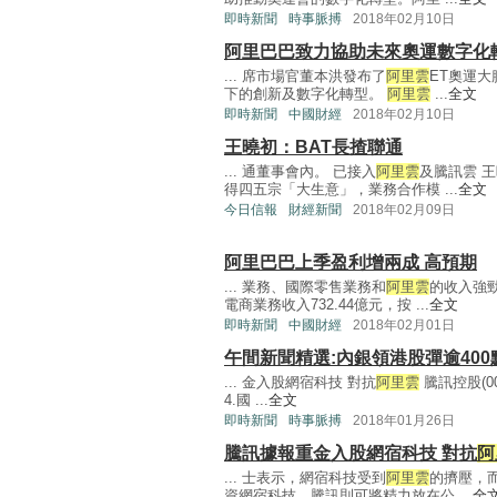
即時新聞
時事脈搏
2018年02月10日
阿里巴巴致力協助未來奧運數字化
... 席市場官董本洪發布了
阿里雲
ET奧運
下的創新及數字化轉型。
阿里雲
...
全文
即時新聞
中國財經
2018年02月10日
王曉初：BAT長揸聯通
... 通董事會內。 已接入
阿里雲
及騰訊雲 
得四五宗「大生意」，業務合作模 ...
全文
今日信報
財經新聞
2018年02月09日
阿里巴巴上季盈利增兩成 高預期
... 業務、國際零售業務和
阿里雲
的收入強
電商業務收入732.44億元，按 ...
全文
即時新聞
中國財經
2018年02月01日
午間新聞精選:內銀領港股彈逾400
... 金入股網宿科技 對抗
阿里雲
騰訊控股(
4.國 ...
全文
即時新聞
時事脈搏
2018年01月26日
騰訊據報重金入股網宿科技 對抗
阿
... 士表示，網宿科技受到
阿里雲
的擠壓，
資網宿科技，騰訊則可將精力放在公 ...
全