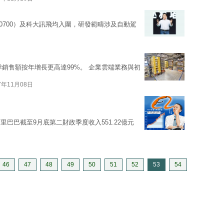
0700）及科大訊飛均入圍，研發範疇涉及自動駕
季銷售額按年增長更高達99%。 企業雲端業務與初
7年11月08日
里巴巴截至9月底第二財政季度收入551.22億元
46
47
48
49
50
51
52
53
54