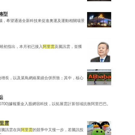
轉型
大腦，希望通過全新科技來促進奧運及運動相關場景
王曉初指出，本月初已接入
阿里雲
及騰訊雲，並獲
勁增長，以及菜鳥網絡業績合併所致；其中，核心
點
00700)據報重金入股網宿科技，以拓展雲計算領域抗衡阿里巴巴。
里雲
而騰訊雲在與
阿里雲
的競爭中又慢一步，若騰訊投
文