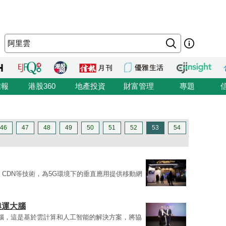
信報
港股360
地產投資
財富管理
專題
46
47
48
49
50
51
52
53
54
、CDN等技術，為5G環境下的垂直應用提供移動網
奧運大腦
大腦，這是基於雲計算和人工智能的解決方案，將協