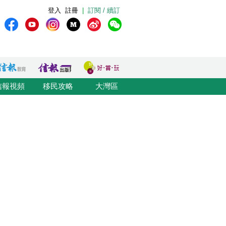
登入
註冊
|
訂閱 / 續訂
信報視頻
移民攻略
大灣區