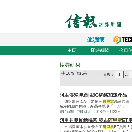
主頁
即時新聞
今日
搜尋結果
共 1079 個結果
頁數：
1
...
阿里傳夥聯通推5G網絡加速產品
... 網絡加速產品，將依託
阿里雲
高速通道
絡端的加速保障，產品將體現「 ...
全文
即時新聞
中國財經
2018年02月23日
阿里冬奧展館揭幕 發布
阿里雲
ET
... 市場官董本洪並發布了
阿里雲
ET奧運
助推動奧運會的數字化轉型。阿里 ...
全文