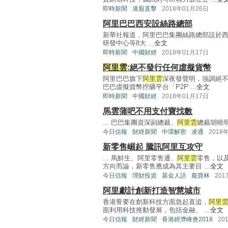
即時新聞
港股直擊
2018年01月26日
阿里巴巴西安設絲路總部
新華社報道，阿里巴巴集團絲路總部設於西
研發中心等8大 ...
全文
即時新聞
中國財經
2018年01月17日
阿里雲
:絕不發行任何虛擬貨幣
阿里巴巴旗下
阿里雲
深夜發聲明，強調絕不
巴巴虛擬貨幣挖礦平台「P2P ...
全文
即時新聞
中國財經
2018年01月17日
馬雲蒲吧不用支付寶找數
... 巴巴集團資深副總裁、
阿里雲
總裁胡曉明
今日信報
財經新聞
中環解密
凌通
2018
新零售崛起 騰訊阿里互攻守
... 馬鮮生、阿里零售通、
阿里雲
零售，以
方向而論，新零售應成為其主要目 ...
全文
今日信報
理財投資
基金人語
龐寶林
201
阿里獻計創新打造智慧城市
香港誓要在創新科技方面急起直追，
阿里
面利用科技推動發展，包括金融、 ...
全文
今日信報
財經新聞
香港經濟峰會2018
20