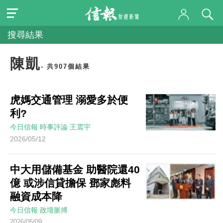
搜尋結果
陳凱
- 共907個結果
虎媽交通管理 溺愛多於便
利?
今日信報
時事評論
王震宇
2026/05/12
中大用儲備基金 助醫院還40
億 或涉信貸擔保 鄧家彪料
融資成本降
今日信報
政壇脈搏
2026/05/09