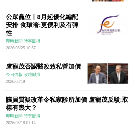
公眾龕位丨8月起優化編配
安排 食環署:更便利及有彈
性
即時新聞
時事脈搏
2026/03/25 10:57
盧寵茂否認醫改致私營加價
今日信報
政壇脈搏
2026/03/19
議員質疑改革令私家診所加價 盧寵茂反駁:取
樣有幾大？
即時新聞
時事脈搏
2026/03/18 01:14