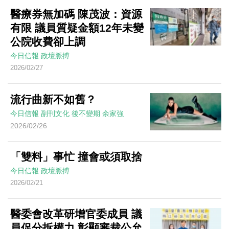
醫療券無加碼 陳茂波：資源
有限 議員質疑金額12年未變
公院收費卻上調
今日信報
政壇脈搏
2026/02/27
流行曲新不如舊？
今日信報
副刊文化
後不變期
余家強
2026/02/26
「雙料」事忙 撞會或須取捨
今日信報
政壇脈搏
2026/02/21
醫委會改革研增官委成員 議
員促分拆權力 彰顯審裁公允