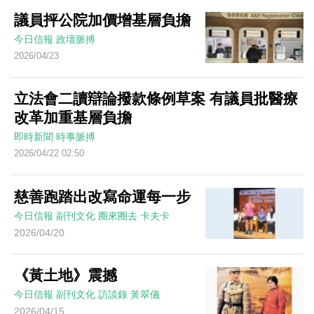
議員抨公院加價增基層負擔
今日信報
政壇脈搏
2026/04/23
立法會二讀辯論撥款條例草案 有議員批醫療
改革加重基層負擔
即時新聞
時事脈搏
2026/04/22 02:50
慈善跑踏出改寫命運每一步
今日信報
副刊文化
圈來圈去
卡夫卡
2026/04/20
《黃土地》震撼
今日信報
副刊文化
訪談錄
黃翠儀
2026/04/15