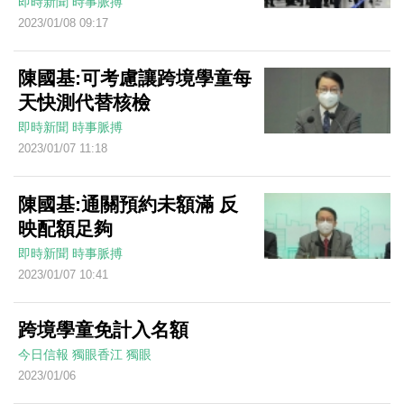
即時新聞
時事脈搏
2023/01/08 09:17
陳國基:可考慮讓跨境學童每
天快測代替核檢
即時新聞
時事脈搏
2023/01/07 11:18
陳國基:通關預約未額滿 反
映配額足夠
即時新聞
時事脈搏
2023/01/07 10:41
跨境學童免計入名額
今日信報
獨眼香江
獨眼
2023/01/06