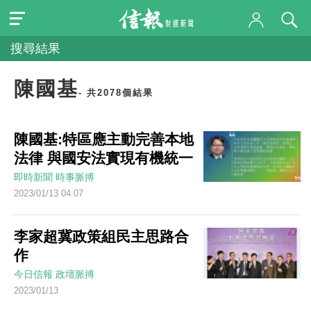
搜尋結果
陳國基
- 共2078個結果
陳國基:特區應主動完善本地
法律 與國安法實現有機統一
即時新聞
時事脈搏
2023/01/13 04:07
李家超冀政策組民主思路合
作
今日信報
政壇脈搏
2023/01/13