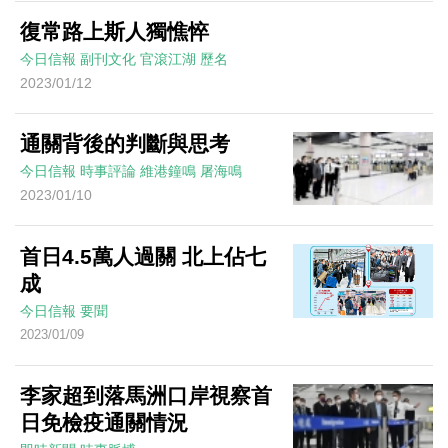
復常路上斯人獨憔悴
今日信報
副刊文化
官滾江湖
歷名
2023/01/12
通關背後的判斷與思考
今日信報
時事評論
維港鐘鳴
屠海鳴
2023/01/10
首日4.5萬人過關 北上佔七
成
今日信報
要聞
2023/01/09
李家超到落馬洲口岸視察首
日免檢疫通關情況