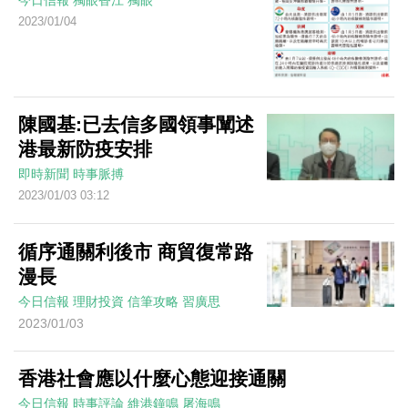
今日信報
獨眼香江
獨眼
2023/01/04
陳國基:已去信多國領事闡述
港最新防疫安排
即時新聞
時事脈搏
2023/01/03 03:12
循序通關利後市 商貿復常路
漫長
今日信報
理財投資
信筆攻略
習廣思
2023/01/03
香港社會應以什麼心態迎接通關
今日信報
時事評論
維港鐘鳴
屠海鳴