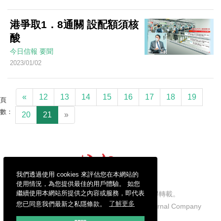
港爭取1．8通關 設配額須核
酸
今日信報
要聞
2023/01/02
«
12
13
14
15
16
17
18
19
頁
數：
20
21
»
我們透過使用 cookies 來評估您在本網站的
使用情況，為您提供最佳的用戶體驗。 如您
繼續使用本網站所提供之內容或服務，即代表
信報財經新聞有限公司版權所有，不得轉載。
您已同意我們最新之私隱條款。
了解更多
Copyright © 2026 Hong Kong Economic Journal Company
Limited. All rights reserved.