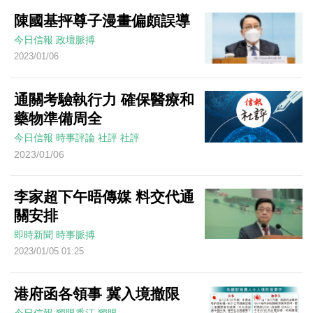
陳國基抨尊子漫畫偏頗誤導
今日信報
政壇脈搏
2023/01/06
通關考驗執行力 確保醫療和
藥物準備周全
今日信報
時事評論
社評
社評
2023/01/06
李家超下午晤傳媒 料交代通
關安排
即時新聞
時事脈搏
2023/01/05 01:25
港府函各領事 冀入境撤限