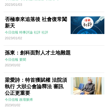
2023/01/03
否極泰來追落後 社會復常闖
新天
今日信報
時事評論
社評
社評
2023/01/02
孫東：創科面對人才土地難題
今日信報
要聞
2023/01/02
梁愛詩：特首獲賦權 法院須
執行 大狀公會論釋法 審訊
公正更重要
今日信報
政壇脈搏
2023/01/02