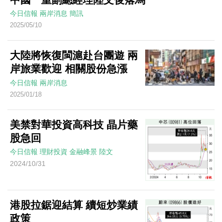
今日信報
兩岸消息
簡訊
2025/05/10
大陸將恢復閩滬赴台團遊 兩
岸旅業歡迎 相關股份急漲
今日信報
兩岸消息
2025/01/18
美禁對華投資高科技 晶片藥
股急回
今日信報
理財投資
金融峰景
陸文
2024/10/31
港股拉鋸迎結算 續短炒業績
政策