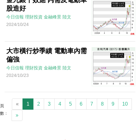
股造好
今日信報
理財投資
金融峰景
陸文
2024/10/24
大市橫行炒季績 電動車內需
偏強
今日信報
理財投資
金融峰景
陸文
2024/10/23
«
1
2
3
4
5
6
7
8
9
10
頁
數：
»