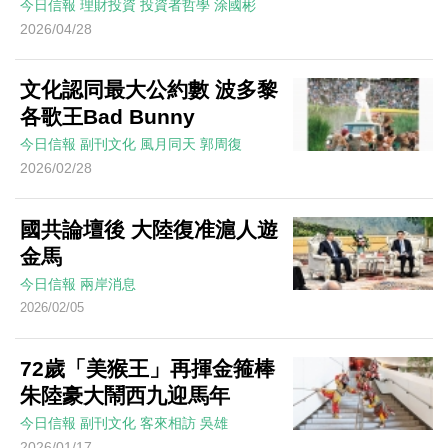
今日信報
理財投資
投資者哲學
涂國彬
2026/04/28
文化認同最大公約數 波多黎
各歌王Bad Bunny
今日信報
副刊文化
風月同天
郭周復
2026/02/28
國共論壇後 大陸復准滬人遊
金馬
今日信報
兩岸消息
2026/02/05
72歲「美猴王」再揮金箍棒
朱陸豪大鬧西九迎馬年
今日信報
副刊文化
客來相訪
吳雄
2026/01/17