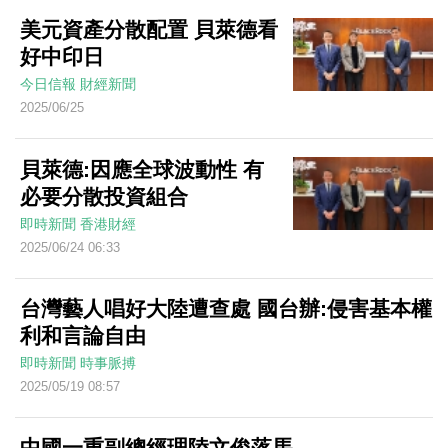
美元資產分散配置 貝萊德看
好中印日
今日信報
財經新聞
2025/06/25
貝萊德:因應全球波動性 有
必要分散投資組合
即時新聞
香港財經
2025/06/24 06:33
台灣藝人唱好大陸遭查處 國台辦:侵害基本權
利和言論自由
即時新聞
時事脈搏
2025/05/19 08:57
中國一重副總經理陸文俊落馬