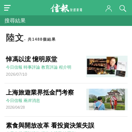
搜尋結果
陸文
- 共1488個結果
悼馮以浤 憶明原堂
今日信報
時事評論
教育評論
程介明
2026/07/10
上海旅遊業界抵金門考察
今日信報
兩岸消息
2026/04/28
素食與開放改革 看投資決策失誤