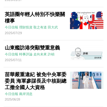
英語圈年輕人特別不快樂關
樓事
今日信報
理財投資
取之有道
田大武
2025/07/29
山東艦訪港突顯雙重意義
今日信報
時事評論
走向未來
許楨
2025/07/11
苗華嚴重違紀 被免中央軍委
委員 海軍參謀長及中核副總
工撤全國人大資格
今日信報
兩岸消息
2025/06/28