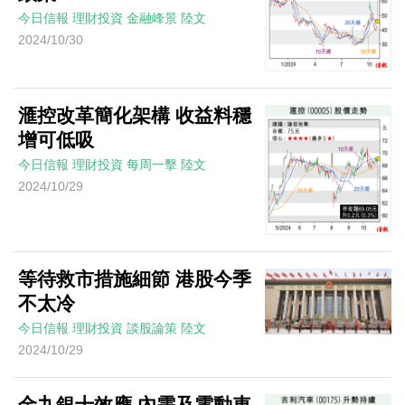
今日信報
理財投資
金融峰景
陸文
2024/10/30
滙控改革簡化架構 收益料穩
增可低吸
今日信報
理財投資
每周一擊
陸文
2024/10/29
等待救市措施細節 港股今季
不太冷
今日信報
理財投資
談股論策
陸文
2024/10/29
金九銀十效應 內需及電動車