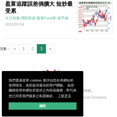
盈富追蹤誤差倘擴大 短炒最
受累
今日信報
理財投資
隨筆Fund享
張予涵
2021/01/14
«
1
2
3
»
頁數：
我們透過使用 cookies 來評估您在本網站的
使用情況，為您提供最佳的用戶體驗。 如您
繼續使用本網站所提供之內容或服務，即代表
信報財經新聞有限公司版權所有，不得轉載。
您已同意我們最新之私隱條款。
了解更多
Copyright © 2026 Hong Kong Economic Journal Company
Limited. All rights reserved.
關閉