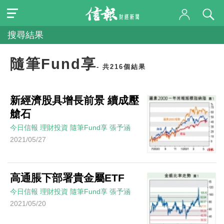
搜尋結果
隨筆Fund享
- 共216個結果
新經濟股具增長前景 續成壓
艙石
今日信報
理財投資
隨筆Fund享
張予涵
2021/05/27
高通脹下部署貴金屬ETF
今日信報
理財投資
隨筆Fund享
張予涵
2021/05/20