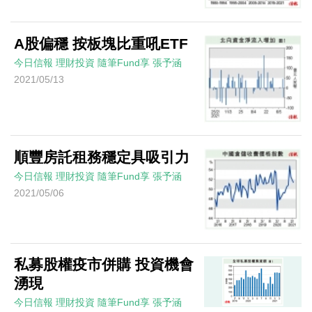
A股偏穩 按板塊比重吼ETF
今日信報
理財投資
隨筆Fund享
張予涵
2021/05/13
順豐房託租務穩定具吸引力
今日信報
理財投資
隨筆Fund享
張予涵
2021/05/06
私募股權疫市併購 投資機會
湧現
今日信報
理財投資
隨筆Fund享
張予涵