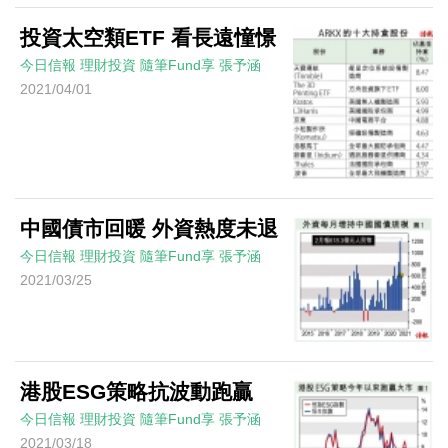
投資太空類ETF 看長遠憧憬
今日信報
理財投資
隨筆Fund享
張予涵
2021/04/01
中國債市回暖 外資熱度未退
今日信報
理財投資
隨筆Fund享
張予涵
2021/03/25
港股ESG策略抗波動跑贏
今日信報
理財投資
隨筆Fund享
張予涵
2021/03/18