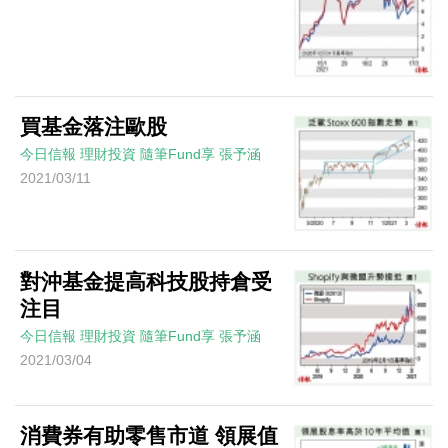
買基金落注歐股
今日信報
理財投資
隨筆Fund享
張予涵
2021/03/11
對沖基金提高科技股持倉受
注目
今日信報
理財投資
隨筆Fund享
張予涵
2021/03/04
消費券有助零售市道 領展值