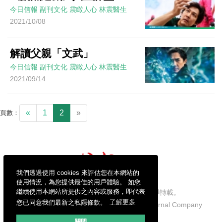
今日信報
副刊文化
震瞰人心
林震醫生
2021/10/08
解讀父親「文武」
今日信報
副刊文化
震瞰人心
林震醫生
2021/09/14
«
1
2
»
頁數：
我們透過使用 cookies 來評估您在本網站的
使用情況，為您提供最佳的用戶體驗。 如您
繼續使用本網站所提供之內容或服務，即代表
信報財經新聞有限公司版權所有，不得轉載。
您已同意我們最新之私隱條款。
了解更多
Copyright © 2026 Hong Kong Economic Journal Company
Limited. All rights reserved.
關閉