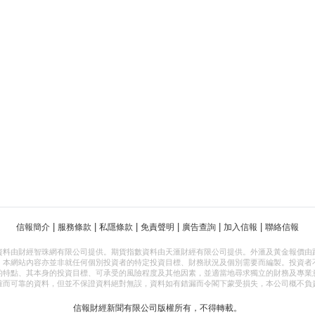
|
|
|
|
|
|
信報簡介
服務條款
私隱條款
免責聲明
廣告查詢
加入信報
聯絡信報
資料由財經智珠網有限公司提供。期貨指數資料由天滙財經有限公司提供。外滙及黃金報價由
，本網站內容亦並非就任何個別投資者的特定投資目標、財務狀況及個別需要而編製。投資者
的特點、其本身的投資目標、可承受的風險程度及其他因素，並適當地尋求獨立的財務及專業
確而可靠的資料，但並不保證資料絕對無誤，資料如有錯漏而令閣下蒙受損失，本公司概不負
信報財經新聞有限公司版權所有，不得轉載。