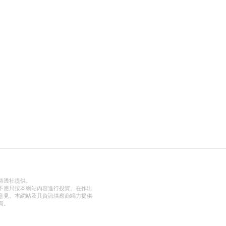
路透社提供。
不應只按本網站內容進行投資。在作出
意見。本網站及其資訊供應商竭力提供
責。