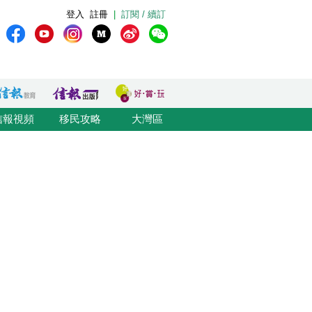
登入
註冊
|
訂閱 / 續訂
信報視頻
移民攻略
大灣區