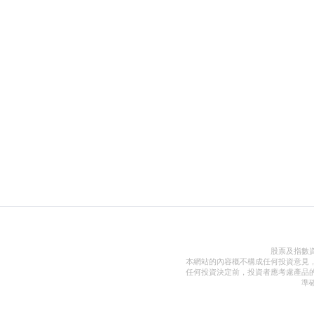
股票及指數
本網站的內容概不構成任何投資意見
任何投資決定前，投資者應考慮產品
準