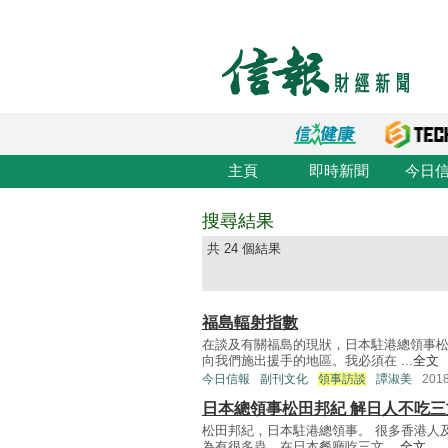
主頁
即時新聞
今日
搜尋結果
共 24 個結果
福島輻射指數
在談及有關福島的現狀，日本駐港總領事
向我們施出援手的地區。我必須在 ...
全文
今日信報
副刊文化
領事訪談
譚淑美
201
日本總領事松田邦紀 解日人不吃
松田邦紀，日本駐港總領事。 很多香港人
為有很多蟲，在日本餐廳吃三文 ...
全文