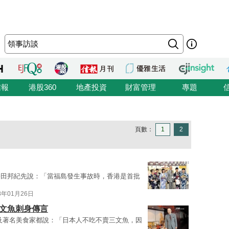
信報
港股360
地產投資
財富管理
專題
頁數：
1
2
松田邦紀先說：「當福島發生事故時，香港是首批
8年01月26日
三文魚刺身傳言
及著名美食家都說：「日本人不吃不賣三文魚，因