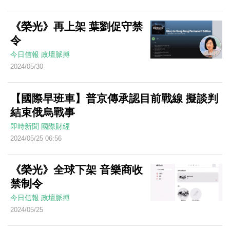
《榮光》再上架 葉劉促守禁
令
今日信報
政壇脈搏
2024/05/30
【國際早班車】普京傳承認目前戰線 擬談判
結束俄烏戰事
即時新聞
國際財經
2024/05/25 06:56
《榮光》全球下架 音樂商收
禁制令
今日信報
政壇脈搏
2024/05/25