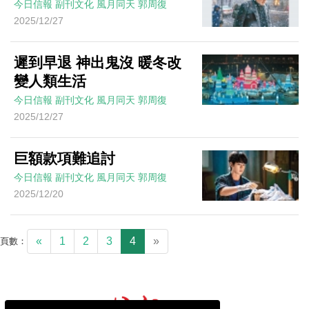
今日信報
副刊文化
風月同天
郭周復
2025/12/27
遲到早退 神出鬼沒 暖冬改
變人類生活
今日信報
副刊文化
風月同天
郭周復
2025/12/27
巨額款項難追討
今日信報
副刊文化
風月同天
郭周復
2025/12/20
«
1
2
3
4
»
頁數：