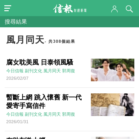
搜尋結果
風月同天
- 共308個結果
腐女耽美風 日泰領風騷
今日信報
副刊文化
風月同天
郭周復
2026/02/07
暫斷上網 跳入懷舊 新一代
愛寄手寫信件
今日信報
副刊文化
風月同天
郭周復
2026/01/31