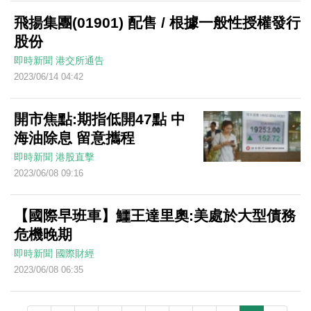
飛揚集團(01901) 配售 / 根據一般性授權發行
股份
即時新聞
港交所通告
2023/06/14 04:42
開市焦點:期指低開47點 中
海油除息 留意攜程
即時新聞
港股直擊
2023/06/08 09:16
【國際早班車】鱷王達里奧:美處於大型債務
危機晚期
即時新聞
國際財經
2023/06/08 06:35