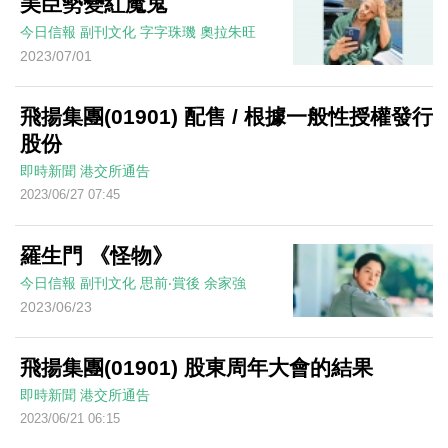
美臣勢變紅魔鬼
今日信報
副刊文化
字字珠璣
奧拉朱旺
2023/07/01
飛揚集團(01901) 配售 / 根據一般性授權發行
股份
即時新聞
港交所通告
2023/06/27 07:45
羅生門 《怪物》
今日信報
副刊文化
思前‧賞後
余家強
2023/06/23
飛揚集團(01901) 股東周年大會的結果
即時新聞
港交所通告
2023/06/21 06:15