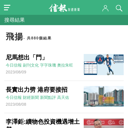
搜尋結果
飛揚
- 共880個結果
尼馬想出「門」
今日信報
副刊文化
字字珠璣
奧拉朱旺
2023/08/09
長實出力劈 港府要接招
今日信報
財經新聞
新聞點評
高天佑
2023/08/08
李澤鉅:續物色投資機遇增土