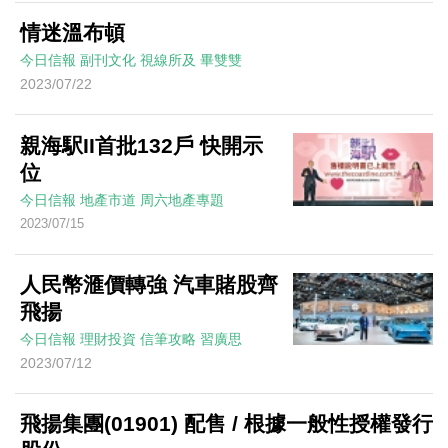
情迷溫布頓
今日信報
副刊文化
視線所及
畢雙雙
2023/07/22
親海駅II首批132戶 快開示
位
今日信報
地產市道
周六地產專題
2023/07/15
人民幣滙價轉強 汽車賭股齊
飛揚
今日信報
理財投資
信筆攻略
習廣思
2023/07/12
飛揚集團(01901) 配售 / 根據一般性授權發行