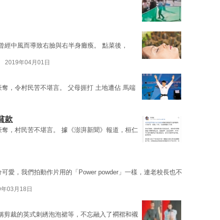
曾經中風而導致右臉與右半身癱瘓。 點菜後，
2019年04月01日
奪，令村民苦不堪言。 父母捱打 土地遭佔 馬端
貧款
豪奪，村民苦不堪言。 據《澎湃新聞》報道，桓仁
可愛，我們拍動作片用的「Power powder」一樣，連老校長也不
9年03月18日
稱剪裁的英式刺綉泡泡裙等，不忘融入了襇褶和襯