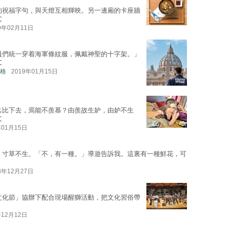
的祝福字句，與天燈互相輝映。另一邊廂的卡座牆
文
9年02月11日
員們統一穿着海軍條紋服，佩戴神聖的十字架。」
文
格
2019年01月15日
己比下去，焉能不羨慕？由羨故生妒，由妒不生
文
年01月15日
，寸草不生。「不，有一種。」導遊告訴我。這裏有一種鮮花，可
8年12月27日
文化節」協辦下配合現場醒獅活動，把文化習俗帶
年12月12日