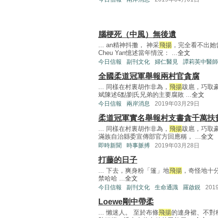
腦梗死（中風）無後遺
... an精神抖擻， 神采
飛揚
，完全看不出她
Cheu Yan憶述當年情況： ...
全文
今日信報
副刊文化
婦仁醫見
譚莉英中醫師
全國柔道冠軍舉報兩村官貪腐
... 同樣在村裏胡作非為，
飛揚
跋扈，巧取豪
斌陳述6點劉氏兄弟的主要腐敗 ...
全文
今日信報
兩岸消息
2019年03月29日
柔道冠軍實名舉報村支書貪千萬扶
... 同樣在村裏胡作非為，
飛揚
跋扈，巧取
滿族自治縣委宣傳部官方回應稱， ...
全文
即時新聞
時事脈搏
2019年03月28日
打藤的日子
... 下去，爽身粉「篷」地
飛揚
，奇怪地十分
禁哈哈 ...
全文
今日信報
副刊文化
生命通識
羅啟鋭
201
Loewe剛中帶柔
... 懶迷人。 至於布條
飛揚
的連身裙、不對