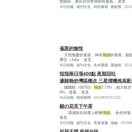
墊細節，透出自信奔放的民族風 ...
全文
今日信報
副刊文化
時尚廣場
劉妙賢
201
雀斑的愉悅
... 天然無憂的雀斑、神采
飛揚
的雀斑、顧
摩亞（Julia ...
全文
今日信報
副刊文化
生命通識
羅啟鋭
201
恒指兩日漲400點 夜期回吐
濠賭熱炒灣區概念 三星摺機推高配
... 國國航（00753）
飛揚
7.73%，南方航空
4%，發盈 ...
全文
今日信報
財經新聞
2019年02月22日
貓の花見下午茶
... ，讓滋味在味蕾上輕舞
飛揚
。 金色玫瑰 餐廳
全文
今日信報
副刊文化
美食速遞
哉絲
2019
祈福天燈 幸福台味