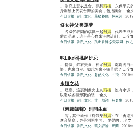
... 則寫上豐衣足食、夢想
飛揚
、永保平安
身則繪上代表台灣的美食，包括麵食 ...
全
今日信報
副刊文化
星級餐廳
林依純
201
修女神父奧運夢
... 各國代表團的旗幟一起
飛揚
。代表團成
蒙西諾說，這不是心血來潮的計劃， ...
全
今日信報
副刊文化
跳出香港@梵蒂岡
俠之
呃Like照挑起妒忌
... 愉快、錦衣美食、神采
飛揚
，處處將自
恨，也會自卑。如此怎會不痛苦呢？ ...
全
今日信報
副刊文化
忽然文化
占飛
2019
永恒之花
... 煙塵。這裏到處火山灰
飛揚
，沒有水源
以造成各種形狀的裝 ...
全文
今日信報
副刊文化
非一般翔
翔名生
201
《港鼓飆聲》別開生面
... 聲，其中新作《獅鼓樂
飛揚
》在「香港
進音樂廳，更是別開生面。 尾聲的 ...
全文
今日信報
副刊文化
藝文評論
鄧蘭
2018