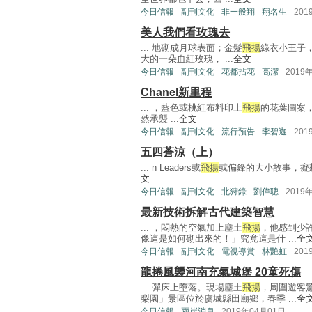
今日信報
副刊文化
非一般翔
翔名生
201
美人我們看玫瑰去
... 地砌成月球表面；金髮
飛揚
綠衣小王子
大的一朵血紅玫瑰， ...
全文
今日信報
副刊文化
花都拈花
高潔
2019
Chanel新里程
... ，藍色或桃紅布料印上
飛揚
的花葉圖案，令
然承襲 ...
全文
今日信報
副刊文化
流行預告
李碧迦
201
五四蒼涼（上）
... n Leaders或
飛揚
或偏鋒的大小故事，癡想從
文
今日信報
副刊文化
北狩錄
劉偉聰
2019
最新技術拆解古代建築智慧
... ，悶熱的空氣加上塵土
飛揚
，他感到少
像這是如何砌出來的！」究竟這是什 ...
全
今日信報
副刊文化
電視導賞
林艷虹
201
龍捲風襲河南充氣城堡 20童死傷
... 彈床上墮落。現場塵土
飛揚
，周圍遊客
梨園」景區位於虞城縣田廟鄉，春季 ...
全
今日信報
兩岸消息
2019年04月01日