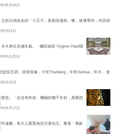
9年06月04日
，立於以他命名的「小王子」新創玫瑰前。噢，玻璃罩內，何其碩
年06月01日
火車站充滿生氣。 矚目細節 Virginie Viard當
9年05月25日
前五四，從前雨傘，今世Thunberg，今世Joshua，年月 ...
全
年05月20日
許窒息。「在沒有科技、機械的幾千年前，真難想
文
9年04月17日
驚叫遠離，有大人緊緊抱住兒童站立。事發「萬畝
文