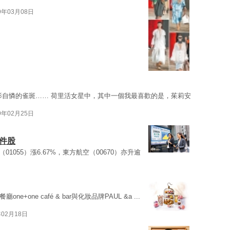
9年03月08日
影自憐的雀斑…… 荷里活女星中，其中一個我最喜歡的是，茱莉安
9年02月25日
件股
（01055）漲6.67%，東方航空（00670）亦升逾
one+one café & bar與化妝品牌PAUL &a ...
年02月18日