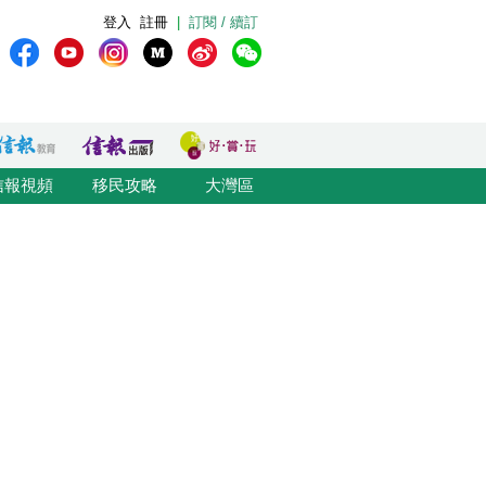
登入
註冊
|
訂閱 / 續訂
信報視頻
移民攻略
大灣區