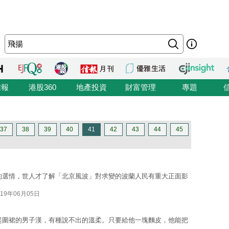
信報
港股360
地產投資
財富管理
專題
37
38
39
40
41
42
43
44
45
的選情，世人才了解「北京風波」對求變的波蘭人民有重大正面影
019年06月05日
起圍裙的男子漢，有種說不出的溫柔。只要給他一塊麵皮，他能把