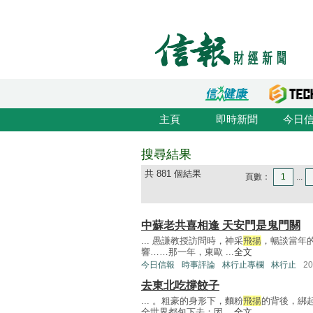
主頁
即時新聞
今日
搜尋結果
共 881 個結果
頁數：
1
...
中蘇老共喜相逢 天安門是鬼門關
... 愚謙教授訪問時，神采
飛揚
，暢談當年
響……那一年，東歐 ...
全文
今日信報
時事評論
林行止專欄
林行止
2
去東北吃撐餃子
... 。粗豪的身形下，麵粉
飛揚
的背後，綁
全世界都包下去；因 ...
全文