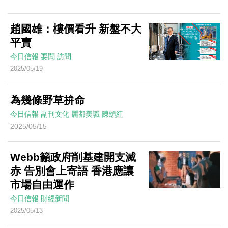
趙國雄：樓價看升 新盤不大
平賣
今日信報
要聞
訪問
2025/05/19
為幾條野草拚命
今日信報
副刊文化
麗都美識
陳頌紅
2025/05/15
Webb籲政府削基建開支滅
赤 告別會上寄語 香港應讓
市場自由運作
今日信報
財經新聞
2025/05/13