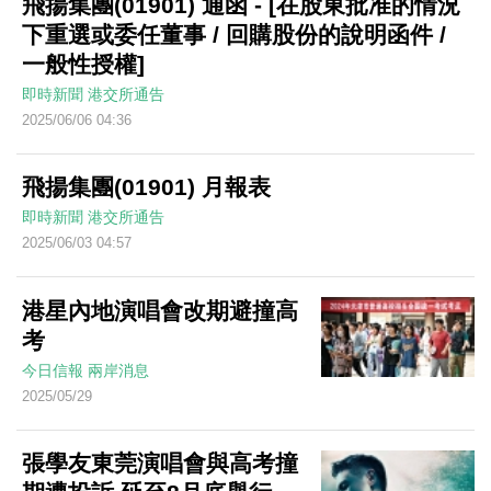
飛揚集團(01901) 通函 - [在股東批准的情況
下重選或委任董事 / 回購股份的說明函件 /
一般性授權]
即時新聞
港交所通告
2025/06/06 04:36
飛揚集團(01901) 月報表
即時新聞
港交所通告
2025/06/03 04:57
港星內地演唱會改期避撞高
考
今日信報
兩岸消息
2025/05/29
張學友東莞演唱會與高考撞