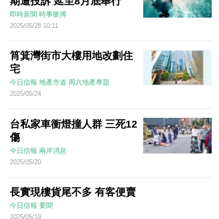
期遭投訴 延至8月底舉行
即時新聞
時事脈搏
2025/05/28 10:11
筲箕灣街市大樓用地改劃住
宅
今日信報
地產市道
周六地產專題
2025/05/24
台私家車衝燈撞人群 三死12
傷
今日信報
兩岸消息
2025/05/20
長實現樓貨尾不多 有客便賣
今日信報
要聞
2025/05/19