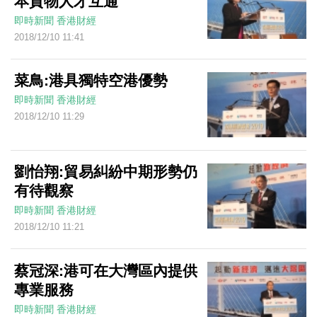
本貨物人才互通
即時新聞
香港財經
2018/12/10 11:41
菜鳥:港具獨特空港優勢
即時新聞
香港財經
2018/12/10 11:29
劉怡翔:貿易糾紛中期形勢仍
有待觀察
即時新聞
香港財經
2018/12/10 11:21
蔡冠深:港可在大灣區內提供
專業服務
即時新聞
香港財經