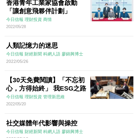
香港青年工業家協會啟動
「讓創意飛夥伴計劃」
今日信報
理財投資
商情
2022/05/28
人類記憶力的迷思
今日信報
財經新聞
科網人語
廖錦興博士
2022/05/26
【30天免費閱讀】「不忘初
心，方得始終」 我ESG之路
今日信報
理財投資
管理新思維
2022/05/20
社交媒體年代影響與操控
今日信報
財經新聞
科網人語
廖錦興博士