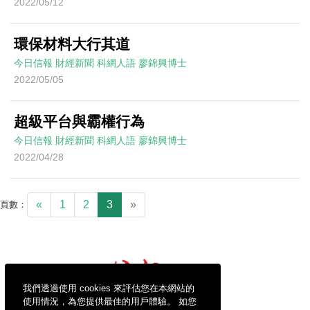
2022/05/12
環保材料大行其道
今日信報
財經新聞
科網人語
廖錦興博士
2022/05/05
超級平台與霸權行為
今日信報
財經新聞
科網人語
廖錦興博士
2022/04/28
«
1
2
3
»
頁數：
我們透過使用 cookies 來評估您在本網站的
使用情況，為您提供最佳的用戶體驗。 如您