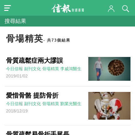
搜尋結果
骨場精英
- 共73個結果
骨質疏鬆症兩大謬誤
今日信報
副刊文化
骨場精英
李威鴻醫生
2019/01/02
愛惜骨骼 提防骨折
今日信報
副刊文化
骨場精英
劉業光醫生
2018/12/19
骨質疏鬆易骨折手尾長