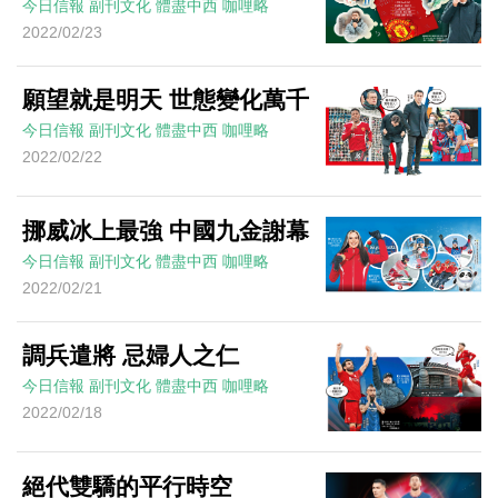
今日信報
副刊文化
體盡中西
咖哩略
2022/02/23
願望就是明天 世態變化萬千
今日信報
副刊文化
體盡中西
咖哩略
2022/02/22
挪威冰上最強 中國九金謝幕
今日信報
副刊文化
體盡中西
咖哩略
2022/02/21
調兵遣將 忌婦人之仁
今日信報
副刊文化
體盡中西
咖哩略
2022/02/18
絕代雙驕的平行時空