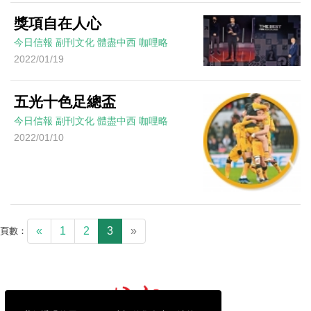
獎項自在人心
今日信報
副刊文化
體盡中西
咖哩略
2022/01/19
五光十色足總盃
今日信報
副刊文化
體盡中西
咖哩略
2022/01/10
«
1
2
3
»
頁數：