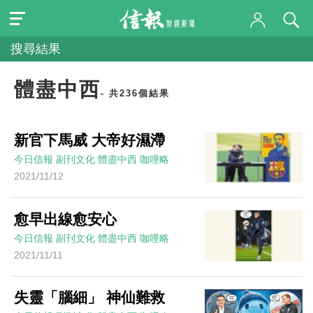
搜尋結果
體盡中西
- 共236個結果
新官下馬威 大帝好濕滯
今日信報
副刊文化
體盡中西
咖哩略
2021/11/12
愈早出線愈安心
今日信報
副刊文化
體盡中西
咖哩略
2021/11/11
失靈「腦細」 神仙難救