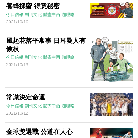
養蜂採蜜 得意秘密
今日信報
副刊文化
體盡中西
咖哩略
2021/10/16
風起花落平常事 日耳曼人有
傲枝
今日信報
副刊文化
體盡中西
咖哩略
2021/10/13
常識決定命運
今日信報
副刊文化
體盡中西
咖哩略
2021/10/12
金球獎選戰 公道在人心