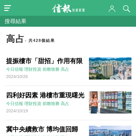
搜尋結果
高占
- 共428個結果
提振樓市「甜招」作用有限
今日信報
理財投資
前瞻致勝
高占
2024/10/26
四利好因素 港樓市重現曙光
今日信報
理財投資
前瞻致勝
高占
2024/10/19
冀中央續救市 博均值回歸