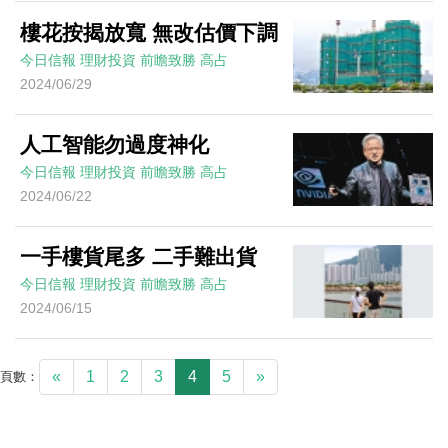
樓花按揭放寬 無改估價下調
今日信報
理財投資
前瞻致勝
高占
2024/06/29
人工智能勿過度神化
今日信報
理財投資
前瞻致勝
高占
2024/06/22
一手樓貨尾多 二手難出貨
今日信報
理財投資
前瞻致勝
高占
2024/06/15
«
1
2
3
4
5
»
頁數：