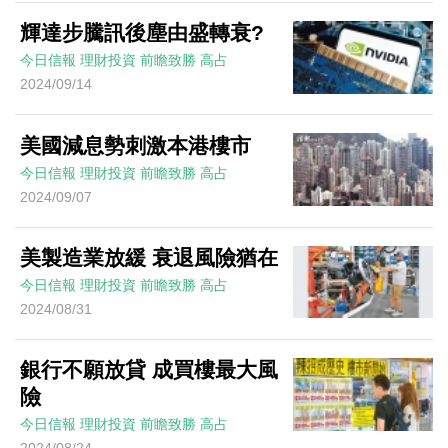
輝達步騰訊後塵由盛轉衰?
今日信報
理財投資
前瞻致勝
高占
2024/09/14
美國減息勢刺激本港樓市
今日信報
理財投資
前瞻致勝
高占
2024/09/07
美製造業放緩 衰退風險猶在
今日信報
理財投資
前瞻致勝
高占
2024/08/31
銀行不願放貸 成買樓最大風
險
今日信報
理財投資
前瞻致勝
高占