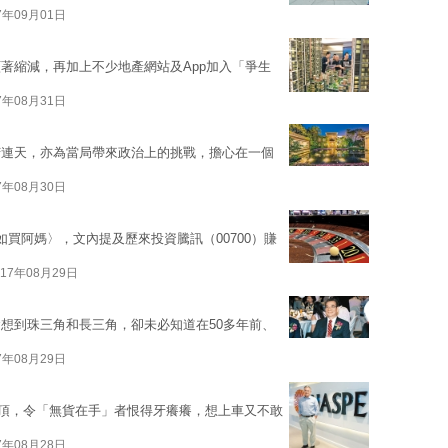
7年09月01日
著縮減，再加上不少地產網站及App加入「爭生
7年08月31日
苦連天，亦為當局帶來政治上的挑戰，擔心在一個
7年08月30日
如買阿媽〉，文內提及歷來投資騰訊（00700）賺
017年08月29日
想到珠三角和長三角，卻未必知道在50多年前、
7年08月29日
斷破頂，令「無貨在手」者恨得牙癢癢，想上車又不敢
7年08月28日