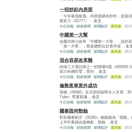
一招炒起內房股
「今年最強板塊」內房股續有炒作，從龍頭股恒
股富力（02777） ...
全文
今日信報
財經新聞
新聞點評
高天佑
201
中國第一大幫
金庸武俠小說有「中國第一大幫」，說的
「第一大幫」，那是總部位於貴州省 ...
全
今日信報
財經新聞
新聞點評
高天佑
201
混合容易改革難
內地三大電訊商之一的聯通A股（600050
四大科網巨擘，受到 ...
全文
今日信報
財經新聞
新聞點評
高天佑
201
倫敦夜車意外成功
港鐵（00066）近月頻頻故障令人失望，而
Tube）營運屆滿 ...
全文
今日信報
財經新聞
新聞點評
高天佑
201
國泰因何勁蝕
對於國泰航空（00293）被戲稱為「因
上半年業績由盈轉虧，勁蝕 ...
全文
今日信報
財經新聞
新聞點評
高天佑
201