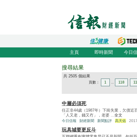
主頁
即時新聞
今日
搜尋結果
共 2505 個結果
頁數：
1
...
118
1
中層必須死
任正非44歲（1987年）下崗失業，欠債
「人又老，錢又冇」，老婆 ...
全文
今日信報
財經新聞
新聞點評
高天佑
201
玩具城要更反斗
互聯網重創實體零售早已不是新聞，包括