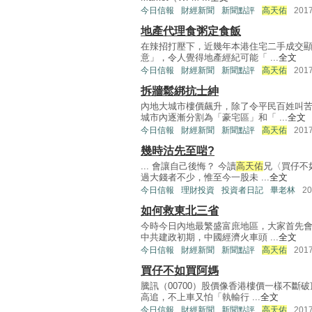
今日信報
財經新聞
新聞點評
高天佑
201
地產代理食粥定食飯
在辣招打壓下，近幾年本港住宅二手成交顯
意」，令人覺得地產經紀可能「 ...
全文
今日信報
財經新聞
新聞點評
高天佑
201
拆牆鬆綁抗士紳
內地大城市樓價飆升，除了令平民百姓叫
城市內逐漸分割為「豪宅區」和「 ...
全文
今日信報
財經新聞
新聞點評
高天佑
201
幾時沽先至啱?
... 會讓自己後悔？ 今讀
高天佑
兄〈買仔不
過大錢者不少，惟至今一股未 ...
全文
今日信報
理財投資
投資者日記
畢老林
2
如何救東北三省
今時今日內地最繁盛富庶地區，大家首先會
中共建政初期，中國經濟火車頭 ...
全文
今日信報
財經新聞
新聞點評
高天佑
201
買仔不如買阿媽
騰訊（00700）股價像香港樓價一樣不
高追，不上車又怕「執輸行 ...
全文
今日信報
財經新聞
新聞點評
高天佑
201