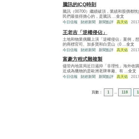
騰訊的ICQ時刻
騰訊（00700）繼續破頂，業績和股價都
民們最值得擔心的，是騰訊 ...
全文
今日信報
財經新聞
新聞點評
高天佑
201
王老吉「逆權侵佔」
土地和物業偶爾上演「逆權侵佔」案例，
的商標官司、加多寶和白雲山（0 ...
全文
今日信報
財經新聞
新聞點評
高天佑
201
富豪方程式難複製
儘管內地當局近日遏抑「非理性」海外收
近成為獵物的是歐洲老牌車廠、有 ...
全文
今日信報
財經新聞
新聞點評
高天佑
201
頁數：
1
...
118
1