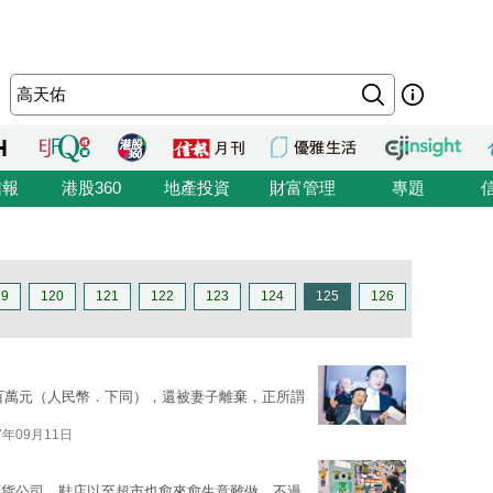
信報
港股360
地產投資
財富管理
專題
19
120
121
122
123
124
125
126
近百萬元（人民幣．下同），還被妻子離棄，正所謂
7年09月11日
百貨公司、鞋店以至超市也愈來愈生意難做，不過