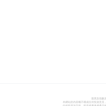
股票及指數
本網站的內容概不構成任何投資意見
任何投資決定前，投資者應考慮產品