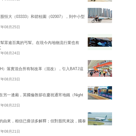
大（03333）和碧桂園（02007），到中小型
7年08月25日
是幫眾逾百萬的丐幫。在現今內地物流行業也有
文
7年08月24日
.SH）落實混合所有制改革（混改），引入BATJ這
7年08月23日
在另一邊廂，英國倫敦卻在慶祝通宵地鐵（Night
7年08月22日
航」的由來，相信已毋須多解釋；但對股民來說，國泰
7年08月21日