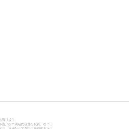
路透社提供。
不應只按本網站內容進行投資。在作出
意見。本網站及其資訊供應商竭力提供