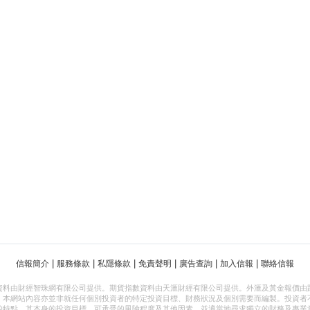
|
|
|
|
|
|
信報簡介
服務條款
私隱條款
免責聲明
廣告查詢
加入信報
聯絡信報
資料由財經智珠網有限公司提供。期貨指數資料由天滙財經有限公司提供。外滙及黃金報價由
，本網站內容亦並非就任何個別投資者的特定投資目標、財務狀況及個別需要而編製。投資者
的特點、其本身的投資目標、可承受的風險程度及其他因素，並適當地尋求獨立的財務及專業