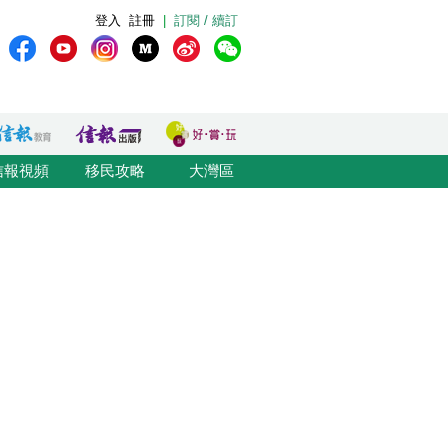
登入
註冊
|
訂閱 / 續訂
信報視頻
移民攻略
大灣區