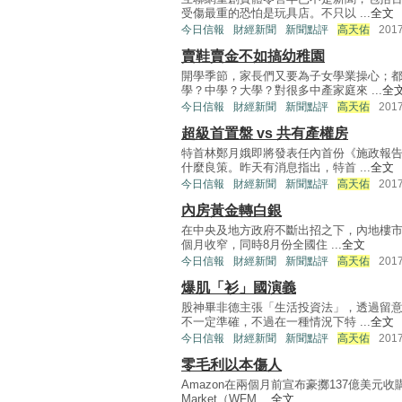
受傷最重的恐怕是玩具店。不只以 ...
全文
今日信報
財經新聞
新聞點評
高天佑
201
賣鞋賣金不如搞幼稚園
開學季節，家長們又要為子女學業操心；
學？中學？大學？對很多中產家庭來 ...
全
今日信報
財經新聞
新聞點評
高天佑
201
超級首置盤 vs 共有產權房
特首林鄭月娥即將發表任內首份《施政報
什麼良策。昨天有消息指出，特首 ...
全文
今日信報
財經新聞
新聞點評
高天佑
201
內房黃金轉白銀
在中央及地方政府不斷出招之下，內地樓市
個月收窄，同時8月份全國住 ...
全文
今日信報
財經新聞
新聞點評
高天佑
201
爆肌「衫」國演義
股神畢非德主張「生活投資法」，透過留
不一定準確，不過在一種情況下特 ...
全文
今日信報
財經新聞
新聞點評
高天佑
201
零毛利以本傷人
Amazon在兩個月前宣布豪擲137億美元收購
Market（WFM ...
全文