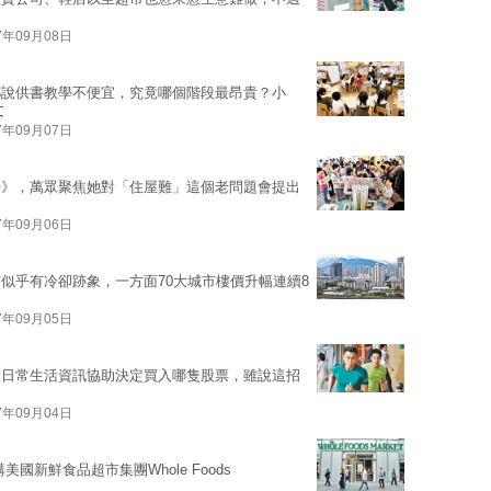
7年09月08日
都說供書教學不便宜，究竟哪個階段最昂貴？小
文
7年09月07日
告》，萬眾聚焦她對「住屋難」這個老問題會提出
7年09月06日
似乎有冷卻跡象，一方面70大城市樓價升幅連續8
7年09月05日
意日常生活資訊協助決定買入哪隻股票，雖說這招
7年09月04日
美國新鮮食品超市集團Whole Foods