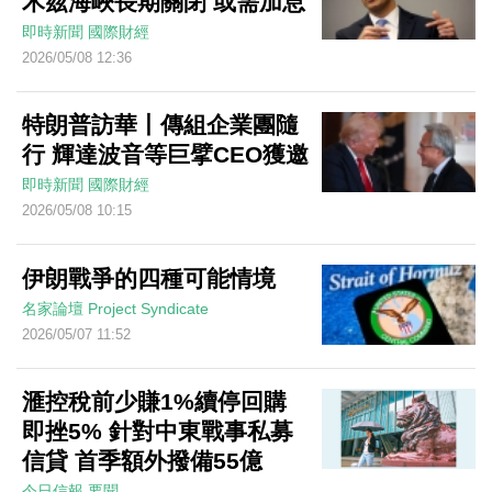
木茲海峽長期關閉 或需加息
即時新聞
國際財經
2026/05/08 12:36
特朗普訪華丨傳組企業團隨
行 輝達波音等巨擘CEO獲邀
即時新聞
國際財經
2026/05/08 10:15
伊朗戰爭的四種可能情境
名家論壇
Project Syndicate
2026/05/07 11:52
滙控稅前少賺1%續停回購
即挫5% 針對中東戰事私募
信貸 首季額外撥備55億
今日信報
要聞