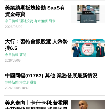
美業績期板塊輪動 SaaS有
資金尋寶
今日信報
理財投資
有米落鑊
阿米
2026/05/09
大行：習特會振股滙 人幣勢
撲6.5
今日信報
要聞
2026/05/09
中國同輻(01763) 其他-業務發展最新情況
即時新聞
港交所通告
2026/05/08 10:42
美息走向丨卡什卡利:若霍爾