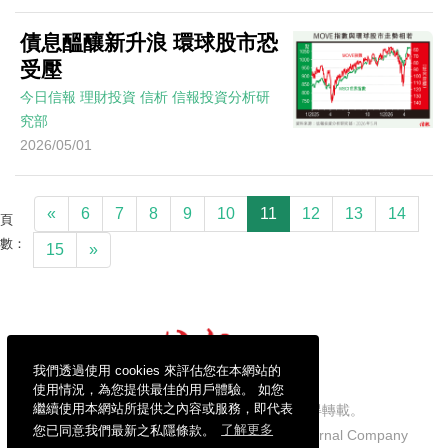
債息醞釀新升浪 環球股市恐
受壓
今日信報
理財投資
信析
信報投資分析研
究部
2026/05/01
«
6
7
8
9
10
11
12
13
14
頁
數：
15
»
我們透過使用 cookies 來評估您在本網站的
使用情況，為您提供最佳的用戶體驗。 如您
繼續使用本網站所提供之內容或服務，即代表
信報財經新聞有限公司版權所有，不得轉載。
您已同意我們最新之私隱條款。
了解更多
Copyright © 2026 Hong Kong Economic Journal Company