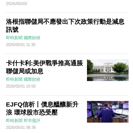
2026/05/02
洛根指聯儲局不應發出下次政策行動是減息
訊號
即時新聞
國際財經
2026/05/01 11:30
卡什卡利:美伊戰爭推高通脹
聯儲局或加息
即時新聞
國際財經
2026/05/01 10:00
EJFQ信析丨債息醞釀新升
浪 環球股市恐受壓
即時新聞
即巿股評
2026/05/01 08:38