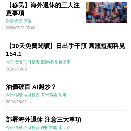
【移民】海外退休的三大注
意事項
財富管理
保險
2026/05/02 05:00
【30天免費閱讀】日出手干預 圓滙短期料見
154.1
今日信報
理財投資
滙海縱橫
黃楚淇
2026/05/02
油價破百 AI照炒？
今日信報
理財投資
有米落鑊
阿米
2026/05/02
部署海外退休 注意三大事項
今日信報
理財投資
理財方略
李明正