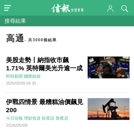
搜尋結果
高通
- 共3000個結果
美股走勢丨納指收市飆
1.71% 英特爾美光升逾一成
即時新聞
國際財經
2026/05/09 04:30
伊戰四情景 最糟糕油價飆見
200
今日信報
理財投資
財星語
魯賓尼
2026/05/09