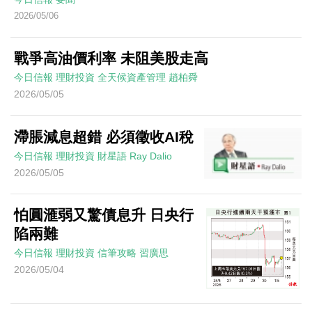
2026/05/06
戰爭高油價利率 未阻美股走高
今日信報
理財投資
全天候資產管理
趙柏舜
2026/05/05
滯脹減息超錯 必須徵收AI稅
今日信報
理財投資
財星語
Ray Dalio
2026/05/05
怕圓滙弱又驚債息升 日央行
陷兩難
今日信報
理財投資
信筆攻略
習廣思
2026/05/04