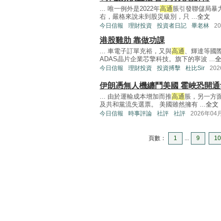
... 唯一例外是2022年
高通
脹引發聯儲局暴
右，嚴格來說未到股災級別，只 ...
全文
今日信報
理財投資
投資者日記
畢老林
2
港股雞肋 靠做功課
... 車電子訂單充裕，又與
高通
、輝達等國
ADAS晶片企業芯擎科技。旗下的寧波 ...
今日信報
理財投資
投資搏擊
杜比Sir
20
伊朗憑無人機纏鬥美國 霍峽恐開通
... 由於運輸成本增加而推
高通
脹，另一方
及共和黨流失選票。 美國雖然擁有 ...
全文
今日信報
時事評論
社評
社評
2026年04
頁數：
1
...
9
10