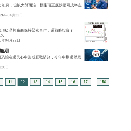
力加息，但以大盤而論，標指頂至底跌幅兩成半左
026年04月22日
際頂級晶片廠商保持緊密合作，還戰略投資了
全文
26年04月22日
無期
面恐怕在選民心中形成厭戰情緒，今年中期選舉累
月20日
11
12
13
14
15
16
17
...
150