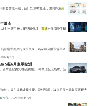
）合作開發智能手機，預計2028年量產，消息刺激
高
8年量產
AI計劃自研手機，正與聯發科、
高通
合作開發手機
可能影響主要央行政策取向，為全球金融市場帶來
6年04月27日
Lafa 5擬6月進軍歐洲
片。新車還配備360輪轂輔助、停車場記憶泊車、泊
等特點，旨在提升計算性能。資料顯示，該公司是全球首家實現光
研究部
2026年04月22日