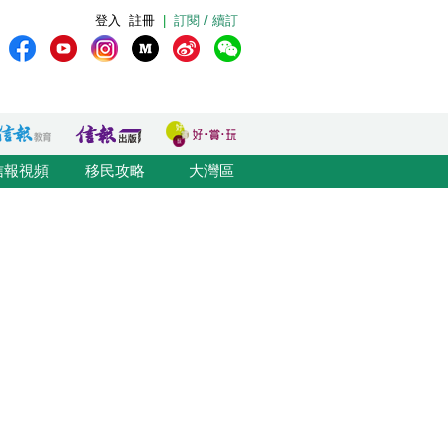
登入
註冊
|
訂閱 / 續訂
信報視頻
移民攻略
大灣區