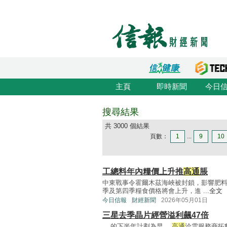
主頁
即時新聞
今日
搜尋結果
共 3000 個結果
頁數：
1
...
9
10
工總料年內糧價上升推
高通
脹
中東戰事令霍爾木茲海峽被封鎖，影響肥
季及第四季糧食價格將會上升，進 ...
全文
今日信報
財經新聞
2026年05月01日
三星去季晶片經營溢利飆47倍
... 的下半年計劃為早。
高通
洽雲服務商拓