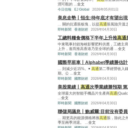
潤可觀的 ...
全文
今日信報
EJ Global
2026年05月01日
美息走勢丨恒生:待年底才有望出
... 關的抗通脹板塊，以提
高通
脹風險升溫之
即時新聞
香港財經
2026年04月30日
工總料糧食價格下半年上升推
高通
中東戰事封鎖海峽影響肥料供應，工總主
上升，進而推高香港乃至全球的通 ...
全文
即時新聞
香港財經
2026年04月30日
國際早班車丨Alphabet季績勝估
... 則減少近15%。￭
高通
第二季經營收入錄
期。公 ...
全文
即時新聞
國際財經
2026年04月30日
美股業績丨
高通
次季業績勝預期 
全球最大的智能手機晶片生產商
高通
(Qu
...
全文
即時新聞
國際財經
2026年04月30日
聯儲局議息丨鮑威爾:目前沒有委
... 期更高的能源價格將推
高通
脹，除此之
季至兩季消退。 ...
全文
即時新聞
國際財經
2026年04月30日