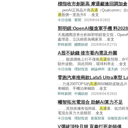
標指收市創新高 摩通籲逢回調加倉
... penAI正與晶片商
高通
（Qualcomm
通
股價一度急升8. ...
全文
今日信報
要聞
2026年04月28日
郭明錤:OpenAI擬進軍手機 料202
天風國際證券分析師郭明錤發文指，Open
處理器，立訊精密為獨家系 ...
全文
即時新聞
國際財經
2026年04月27日
A股不缺錢 後市看內需及外圍
... 。能源價格上行不僅推
高通
脹預期，亦
額外波動。 與此同時，環球利率走 ...
全文
今日信報
理財投資
納論神州
溫天納
202
零跑汽車推兩款Lafa5 Ultra車型 
... 力達200TOPS的
高通
8650輔助駕駛晶
車輔助、手機泊車輔助 ...
全文
即時新聞
中國財經
2026年04月26日
曦智拓光電混合 助解AI算力不足
... ，其技術擁有低時延、
高通
量、低功耗
電混合算力大規模部 ...
全文
今日信報
理財投資
新股部落
信報投資分析
V彈破頂快且狠 盲拳打死老師傅