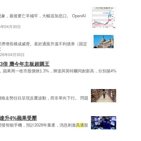
象，最後要亡羊補牢，大幅追加息口。 OpenAI
6年04月30日
經濟增長構成威脅。基於通脹升溫不利債券（固定
文
026年04月30日
83倍 膺今年主板超購王
，蘋果周一收市股價挫1.3%，輝達與英特爾同創新高，分別揚4%
價格走勢往往呈現反覆波動，而非單向下行。 問題
達升4%蘋果受壓
合作開發智能手機，預計2028年量產，消息刺激
高通
股