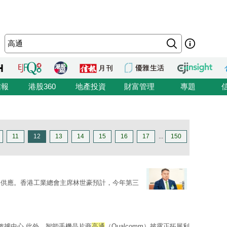
信報
港股360
地產投資
財富管理
專題
11
12
13
14
15
16
17
...
150
料供應。香港工業總會主席林世豪預計，今年第三
數據中心 此外，智能手機晶片商
高通
（Qualcomm）披露正拓展利