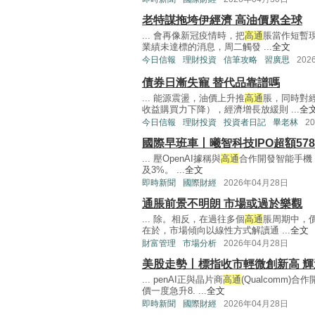
老特謀拖垮伊經濟 高油價累全球
... 會再像新冠疫情時，把
高通
脹當作短暫現
業績未達標的消息，周二觸發 ...
全文
今日信報
理財投資
信筆攻略
習廣思
202
債券日漸失寵 替代品靠譜嗎
... 能源震盪，油價上升推
高通
脹，同時對
收益購買力下降），經濟增長放緩則 ...
全
今日信報
理財投資
投資者日記
畢老林
2
國際早班車丨曦智科技IPO超額57
... 壓OpenAI據稱與
高通
合作開發智能手機
及3%。 ...
全文
即時新聞
國際財經
2026年04月28日
通脹前景不明朗 市場或過於樂觀
... 除。相反，在過往多個
高通
脹周期中，
在於，市場傾向以線性方式解讀通 ...
全文
財富管理
市場分析
2026年04月28日
美股走勢丨標指收市輕微創新高 輝
... penAI正與晶片商
高通
(Qualcomm)
價一度急升8. ...
全文
即時新聞
國際財經
2026年04月28日