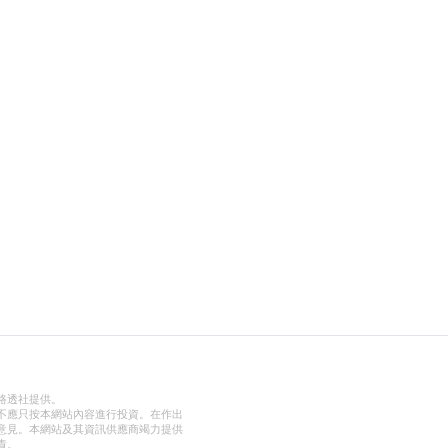
路透社提供。
不應只按本網站內容進行投資。在作出
意見。本網站及其資訊供應商竭力提供
責。