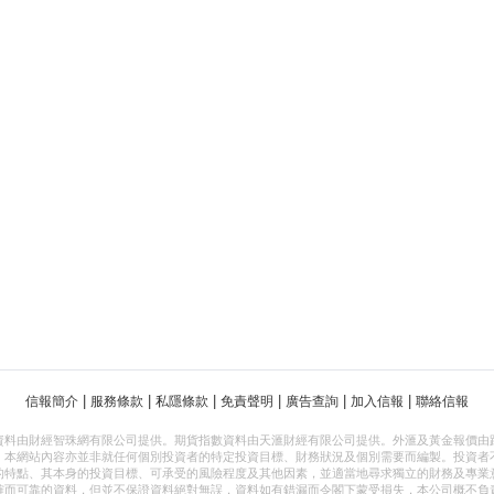
|
|
|
|
|
|
信報簡介
服務條款
私隱條款
免責聲明
廣告查詢
加入信報
聯絡信報
資料由財經智珠網有限公司提供。期貨指數資料由天滙財經有限公司提供。外滙及黃金報價由
，本網站內容亦並非就任何個別投資者的特定投資目標、財務狀況及個別需要而編製。投資者
的特點、其本身的投資目標、可承受的風險程度及其他因素，並適當地尋求獨立的財務及專業
確而可靠的資料，但並不保證資料絕對無誤，資料如有錯漏而令閣下蒙受損失，本公司概不負