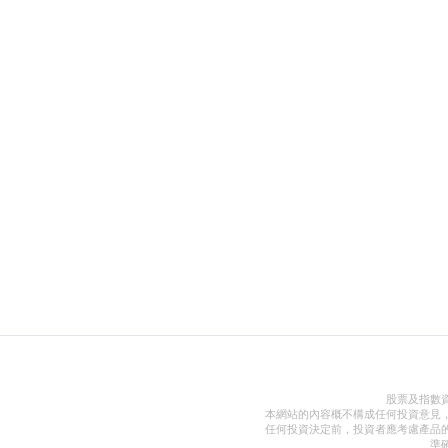
股票及指數
本網站的內容概不構成任何投資意見
任何投資決定前，投資者應考慮產品
準