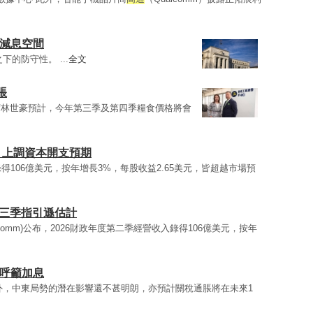
現減息空間
下的防守性。 ...
全文
脹
席林世豪預計，今年第三季及第四季糧食價格將會
計 上調資本開支預期
得106億美元，按年增長3%，每股收益2.65美元，皆超越市場預
第三季指引遜估計
alcomm)公布，2026財政年度第二季經營收入錄得106億美元，按年
員呼籲加息
外，中東局勢的潛在影響還不甚明朗，亦預計關稅通脹將在未來1