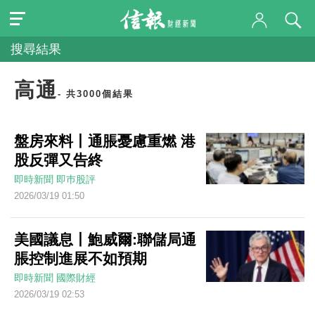
搜尋結果
高通
- 共3000個結果
盤房來料丨通脹憂慮重燃 港
股反彈又告終
即時新聞
即巿股評
2026/03/19 01:50
美國議息丨鮑威爾:聯儲局通
脹控制進展不如預期
即時新聞
國際財經
2026/03/19 02:53