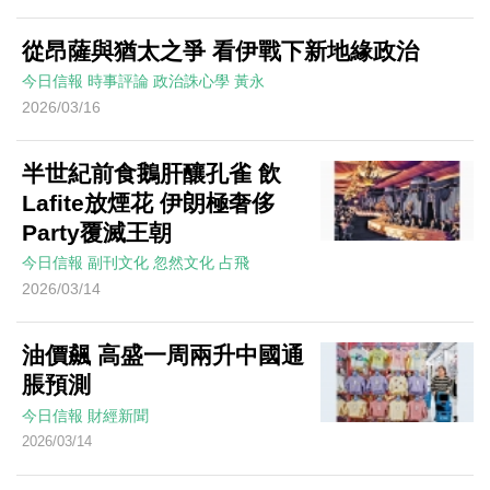
從昂薩與猶太之爭 看伊戰下新地緣政治
今日信報
時事評論
政治誅心學
黃永
2026/03/16
半世紀前食鵝肝釀孔雀 飲
Lafite放煙花 伊朗極奢侈
Party覆滅王朝
今日信報
副刊文化
忽然文化
占飛
2026/03/14
油價飆 高盛一周兩升中國通
脹預測
今日信報
財經新聞
2026/03/14