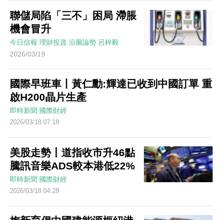
聯儲局陷「三不」困局 滯脹
機會冒升
今日信報
理財投資
沿圖論勢
呂梓毅
2026/03/19
國際早班車丨黃仁勳:輝達已收到中國訂單 重
啟H200晶片生產
即時新聞
國際財經
2026/03/18 07:18
美股走勢丨道指收市升46點
騰訊音樂ADS較本港低22%
即時新聞
國際財經
2026/03/18 04:28