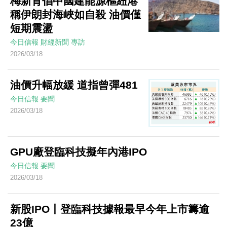
梅新育倡中國建能源樞紐港
稱伊朗封海峽如自殺 油價僅
短期震盪
今日信報
財經新聞
專訪
2026/03/18
油價升幅放緩 道指曾彈481
今日信報
要聞
2026/03/18
GPU廠登臨科技擬年內港IPO
今日信報
要聞
2026/03/18
新股IPO丨登臨科技據報最早今年上市籌逾
23億