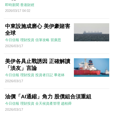
即時新聞
香港財經
2026/03/17 04:02
中東設施成磨心 美伊豪賭害
全球
今日信報
理財投資
信筆攻略
習廣思
2026/03/17
美伊各具止戰誘因 正確解讀
「淡友」言論
今日信報
理財投資
投資者日記
畢老林
2026/03/17
油價「AI通縮」角力 股債組合須重組
今日信報
理財投資
全天候資產管理
趙柏舜
2026/03/17