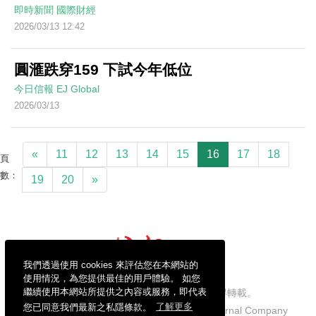
即時新聞
國際財經
2026/03/13 12:42
圓滙跌穿159 下試今年低位
今日信報
EJ Global
2026/03/13
«
11
12
13
14
15
16
17
18
頁
數：
19
20
»
我們透過使用 cookies 來評估您在本網站的
使用情況，為您提供最佳的用戶體驗。 如您
繼續使用本網站所提供之內容或服務，即代表
信報財經新聞有限公司版權所有，不得轉載。
您已同意我們最新之私隱條款。
了解更多
Copyright © 2026 Hong Kong Economic Journal Company