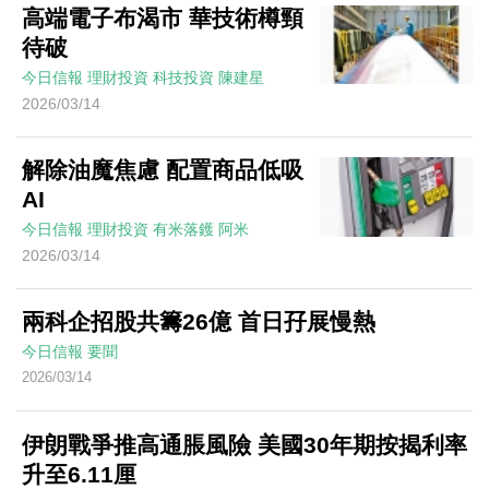
高端電子布渴市 華技術樽頸
待破
今日信報
理財投資
科技投資
陳建星
2026/03/14
解除油魔焦慮 配置商品低吸
AI
今日信報
理財投資
有米落鑊
阿米
2026/03/14
兩科企招股共籌26億 首日孖展慢熱
今日信報
要聞
2026/03/14
伊朗戰爭推高通脹風險 美國30年期按揭利率
升至6.11厘