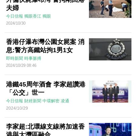
夫婦
今日信報
獨眼香江
獨眼
2024/10/30
香港仔瀑布灣公園女屍案 消
息:警方高鐵站拘1男1女
即時新聞
時事脈搏
2024/10/29 08:46
港鐵45周年酒會 李家超讚港
「公交」世一
今日信報
財經新聞
中環解密
凌通
2024/10/29
李家超:北環線支線將加速香
港與大灣區融合