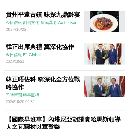
貴州平遠古鎮 味探九鼎黔宴
今日信報
副刊文化
食家講場
Walter Kei
2024/10/22
韓正出席典禮 冀深化協作
今日信報
EJ Global
2024/10/21
韓正晤佐科 稱深化全方位戰
略協作
即時新聞
時事脈搏
2024/10/20 09:32
【國際早班車】內塔尼亞胡證實哈馬斯領導
人辛瓦爾被以軍擊斃