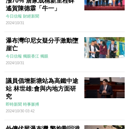
漲70% 唐家成稱新里程碑
遙賀陳德霖「牛一」
今日信報
財經新聞
2024/10/31
瀑布灣印尼女疑分手激動墮
崖亡
今日信報
獨眼香江
獨眼
2024/10/31
議員倡增新塘站為高鐵中途
站 林世雄:會與內地方面研
究
即時新聞
時事脈搏
2024/10/30 03:42
外傭伏屍瀑布灣 警拘剛回港