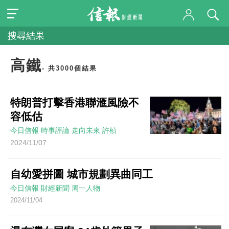
搜尋結果
高鐵
- 共3000個結果
特朗普打擊香港聯滙風險不
容低估
今日信報
時事評論
走向未來
許楨
2024/11/07
自幼愛拼圖 城市規劃異曲同工
今日信報
財經新聞
周一人物
2024/11/04