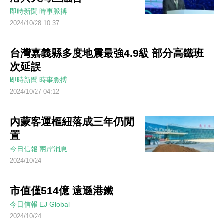
即時新聞
時事脈搏
2024/10/28 10:37
台灣嘉義縣多度地震最強4.9級 部分高鐵班
次延誤
即時新聞
時事脈搏
2024/10/27 04:12
內蒙客運樞紐落成三年仍閒
置
今日信報
兩岸消息
2024/10/24
市值僅514億 遠遜港鐵
今日信報
EJ Global
2024/10/24