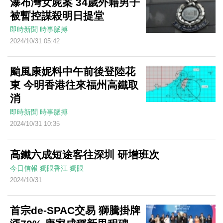
瀑布灣女屍案 34歲外籍男子
被暫控謀殺明日提堂
即時新聞
時事脈搏
2024/10/31 05:42
颱風康妮料中午前後登陸花
東 今明香港往來福州高鐵取
消
即時新聞
時事脈搏
2024/10/31 10:35
高鐵六成短途客往深圳 研增班次
今日信報
獨眼香江
獨眼
2024/10/31
首宗de-SPAC交易 獅騰掛牌