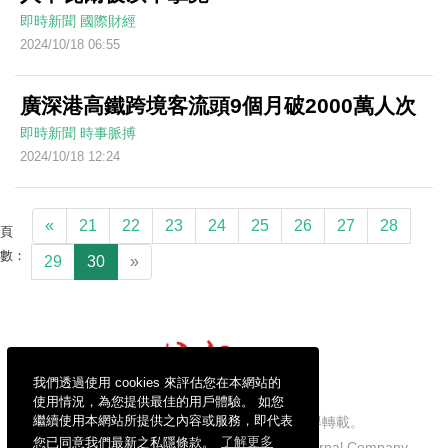
即時新聞
國際財經
2024/10/18 06:55
廣深港高鐵跨境客流頭9個月破2000萬人次
即時新聞
時事脈搏
2024/10/18 12:24
«
21
22
23
24
25
26
27
28
頁
數：
29
30
»
我們透過使用 cookies 來評估您在本網站的
使用情況，為您提供最佳的用戶體驗。 如您
繼續使用本網站所提供之內容或服務，即代表
信報財經新聞有限公司版權所有，不得轉載。
您已同意我們最新之私隱條款。
了解更多
Copyright © 2026 Hong Kong Economic Journal Company