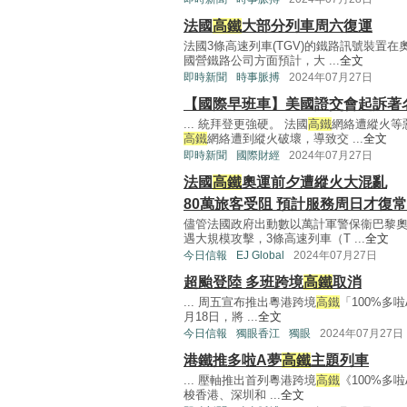
法國
高鐵
大部分列車周六復運
法國3條高速列車(TGV)的鐵路訊號裝置
國營鐵路公司方面預計，大 ...
全文
即時新聞
時事脈搏
2024年07月27日
【國際早班車】美國證交會起訴著
... 統拜登更強硬。 法國
高鐵
網絡遭縱火等
高鐵
網絡遭到縱火破壞，導致交 ...
全文
即時新聞
國際財經
2024年07月27日
法國
高鐵
奧運前夕遭縱火大混亂
80萬旅客受阻 預計服務周日才復常
儘管法國政府出動數以萬計軍警保衞巴黎
遇大規模攻擊，3條高速列車（T ...
全文
今日信報
EJ Global
2024年07月27日
超颱登陸 多班跨境
高鐵
取消
... 周五宣布推出粵港跨境
高鐵
「100%多
月18日，將 ...
全文
今日信報
獨眼香江
獨眼
2024年07月27日
港鐵推多啦A夢
高鐵
主題列車
... 壓軸推出首列粵港跨境
高鐵
《100%多
梭香港、深圳和 ...
全文