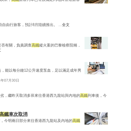
助自由行旅客，預計8月陸續推出。 ...
全文
是否有關，負責調查
高鐵
縱火案的巴黎檢察院稱，
文
造，能以每分鐘12公升速度泵血，足以滿足成年男
4年07月30日
惡劣，繼昨天取消多班來往香港西九龍站與內地的
高鐵
列車後，今
高鐵
車次取消
劣，今明兩日部分來往香港西九龍站及內地的
高鐵