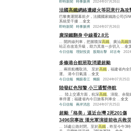
即時新聞
時事脈搏
2024年07月26日
法國
高鐵
網絡遭縱火等惡意行為攻
巴黎奧運開幕前夕，法國國家鐵路公司(SN
系統受干擾 ...
全文
即時新聞
時事脈搏
2024年07月26日
廣深鐵翻身 中線看2.8元
... 開跨線列車，把握贛深
高鐵
、廣汕
高鐵
站正在改造升級，助力其進一步切入 ...
全
今日信報
理財投資
股期出擊
邱古奇
202
多條港台航班取消避超颱
... 兩班航機取消。 至於
高鐵
，福建省內全
運。 港今日氣溫 ...
全文
今日信報
獨眼香江
獨眼
2024年07月25日
陸發紅色預警 小三通暫停航
... 陸上交通方面，杭深
高鐵
、漳龍、余龍
車停運；福建省內今日旅客列車全 ...
全文
今日信報
兩岸消息
2024年07月25日
超颱「格美」逼近台灣 2死201傷
3496宗事故 漢光軍演提前收兵救
... 16處公路封閉。至於
高鐵
，昨至今午3