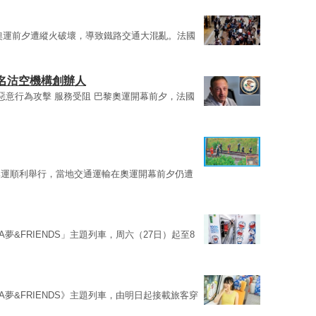
在奧運前夕遭縱火破壞，導致鐵路交通大混亂。法國
名沽空機構創辦人
惡意行為攻擊 服務受阻 巴黎奧運開幕前夕，法國
奧運順利舉行，當地交通運輸在奧運開幕前夕仍遭
啦A夢&FRIENDS」主題列車，周六（27日）起至8
啦A夢&FRIENDS》主題列車，由明日起接載旅客穿