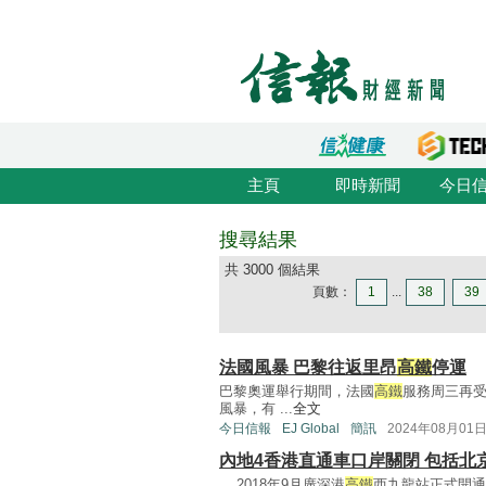
主頁
即時新聞
今日
搜尋結果
共 3000 個結果
頁數：
1
...
38
39
法國風暴 巴黎往返里昂
高鐵
停運
巴黎奧運舉行期間，法國
高鐵
服務周三再受
風暴，有 ...
全文
今日信報
EJ Global
簡訊
2024年08月01
內地4香港直通車口岸關閉 包括北
... 2018年9月廣深港
高鐵
西九龍站正式開通