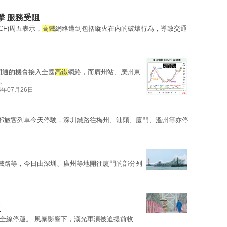
擊 服務受阻
CF)周五表示，
高鐵
網絡遭到包括縱火在內的破壞行為，導致交通
開通的機會接入全國
高鐵
網絡，而廣州站、廣州東
文
4年07月26日
部旅客列車今天停駛，深圳鐵路往梅州、汕頭、廈門、溫州等亦停
鐵路等，今日由深圳、廣州等地開往廈門的部分列
災
時全線停運。 風暴影響下，漢光軍演被迫提前收