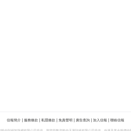
|
|
|
|
|
|
信報簡介
服務條款
私隱條款
免責聲明
廣告查詢
加入信報
聯絡信報
資料由財經智珠網有限公司提供。期貨指數資料由天滙財經有限公司提供。外滙及黃金報價由