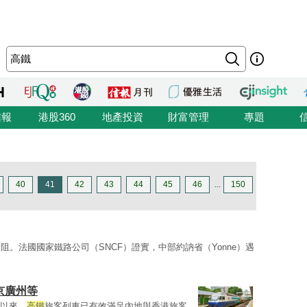
信報
港股360
地產投資
財富管理
專題
40
41
42
43
44
45
46
...
150
阻。法國國家鐵路公司（SNCF）證實，中部約訥省（Yonne）遇
日
京廣州等
以來，
高鐵
旅客列車已有效滿足內地與香港旅客