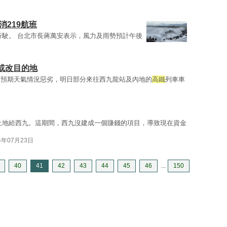
消219航班
行駛。 台北市長蔣萬安表示，風力及雨勢預計午後
或改目的地
於預期天氣情況惡劣，明日部分來往西九龍站及內地的
高鐵
列車車
土地給西九。這期間，西九沒建成一個賺錢的項目，導致現在資金
4年07月23日
40
41
42
43
44
45
46
...
150