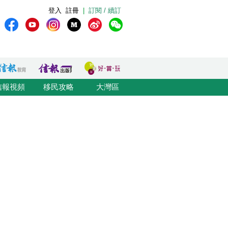
登入
註冊
|
訂閱 / 續訂
信報視頻
移民攻略
大灣區