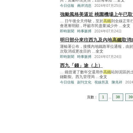
兵，宜蘭昨現災情，2部海軍陸 ...
全文
今日信報
兩岸消息
2024年07月25日
強颱風格美逼近 桃園機場上午已取
... 日午後全天停駛，至於
高鐵
則全線正常
會逐漸明顯，呼籲市民盡量減少外 ...
全文
即時新聞
時事脈搏
2024年07月24日
明日部分來往西九及內地
高鐵
取消
運輸署公布，接獲內地鐵路單位通報，由
次取消或更改目的 ...
全文
即時新聞
時事脈搏
2024年07月24日
西九「錢」途（上）
... 鐵曾遲了數年交還用作
高鐵
站卸泥區的
鏈斷裂。西九管理局 ...
全文
今日信報
副刊文化
視線所及
陳兆祥
202
頁數：
1
...
38
39