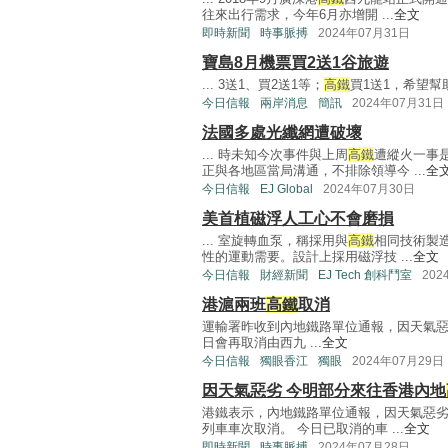
往來出行需求，今年6月亦增開 ...
全文
即時新聞
時事脈搏
2024年07月31日
寶島8月機票買2送1谷旅遊
... 3送1、買2送1等；
高鐵
買1送1，希望幫
今日信報
兩岸消息
簡訊
2024年07月31日
法國多處光纖網遭破壞
... 時未知今次事件與上周
高鐵
遭縱火一事
正與各地區當局溝通，不排除領導今 ...
全
今日信報
EJ Global
2024年07月30日
美首植磁浮人工心不會磨損
... 室旋轉血泵，稱採用與
高鐵
相同技術製
性的運動需要。設計上採用磁浮技 ...
全文
今日信報
財經新聞
EJ Tech 創科鬥室
202
港滬兩班
高鐵
取消
運輸署昨收到內地鐵路單位通報，因天氣
日會再取消由西九 ...
全文
今日信報
獨眼香江
獨眼
2024年07月29日
因天氣惡劣 今明部分來往香港內地
港鐵表示，內地鐵路單位通報，因天氣惡
列車車次取消。 今日已取消的車 ...
全文
即時新聞
時事脈搏
2024年07月28日