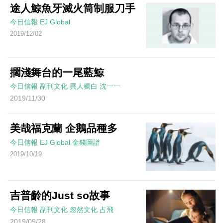
途人鯨魚牙滅火筒制服刀手
今日信報
EJ Global
2019/12/02
擱淺舞台的一尾藍鯨
今日信報
副刊文化
異人獨白
沈一一
2019/11/30
美哉福克蘭 企鵝品種多
今日信報
EJ Global
金錢圖譜
2019/10/19
吉普齡的Just so故事
今日信報
副刊文化
忽然文化
占飛
2019/09/28