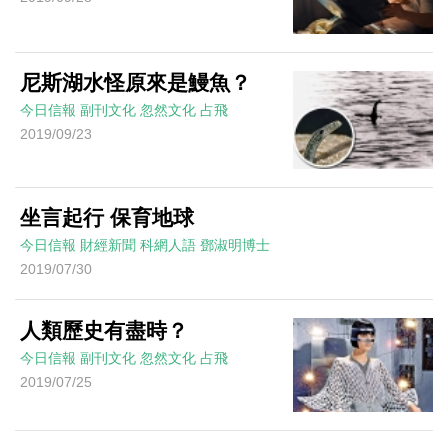
尼斯湖水怪原來是鰻魚？
今日信報
副刊文化
忽然文化
占飛
2019/09/23
坐言起行 保育地球
今日信報
財經新聞
科網人語
鄧淑明博士
2019/07/30
人類歷史有盡時？
今日信報
副刊文化
忽然文化
占飛
2019/07/25