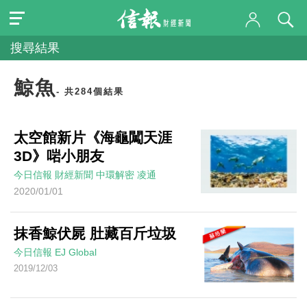
搜尋結果
鯨魚
- 共284個結果
太空館新片《海龜闖天涯
3D》啱小朋友
今日信報
財經新聞
中環解密
凌通
2020/01/01
抹香鯨伏屍 肚藏百斤垃圾
今日信報
EJ Global
2019/12/03