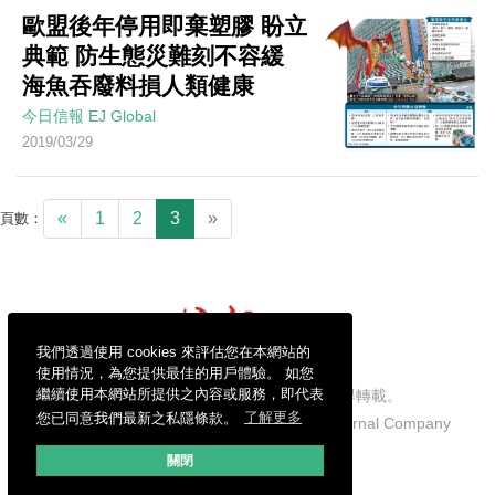
歐盟後年停用即棄塑膠 盼立
典範 防生態災難刻不容緩
海魚吞廢料損人類健康
今日信報
EJ Global
2019/03/29
«
1
2
3
»
頁數：
我們透過使用 cookies 來評估您在本網站的
使用情況，為您提供最佳的用戶體驗。 如您
繼續使用本網站所提供之內容或服務，即代表
信報財經新聞有限公司版權所有，不得轉載。
您已同意我們最新之私隱條款。
了解更多
Copyright © 2026 Hong Kong Economic Journal Company
Limited. All rights reserved.
關閉