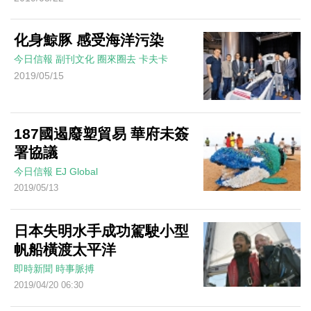
化身鯨豚 感受海洋污染
今日信報
副刊文化
圈來圈去
卡夫卡
2019/05/15
187國遏廢塑貿易 華府未簽
署協議
今日信報
EJ Global
2019/05/13
日本失明水手成功駕駛小型
帆船橫渡太平洋
即時新聞
時事脈搏
2019/04/20 06:30