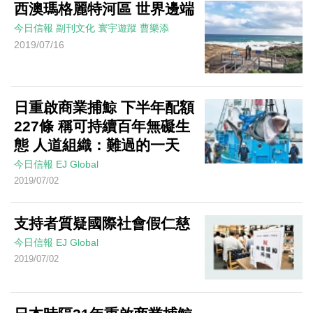
西澳瑪格麗特河區 世界邊端
今日信報
副刊文化
寰宇遊蹤
曹樂添
2019/07/16
日重啟商業捕鯨 下半年配額
227條 稱可持續百年無礙生
態 人道組織：難過的一天
今日信報
EJ Global
2019/07/02
支持者質疑國際社會假仁慈
今日信報
EJ Global
2019/07/02