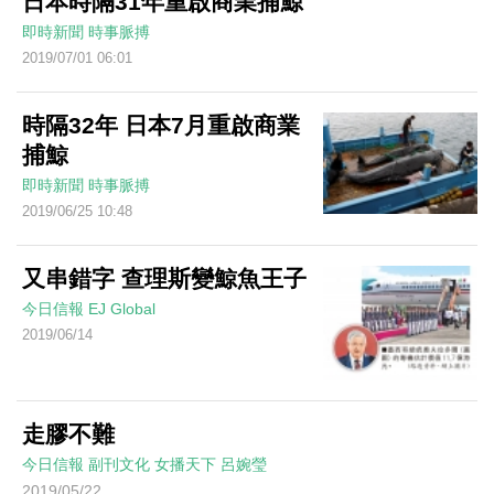
日本時隔31年重啟商業捕鯨
即時新聞
時事脈搏
2019/07/01 06:01
時隔32年 日本7月重啟商業
捕鯨
即時新聞
時事脈搏
2019/06/25 10:48
又串錯字 查理斯變鯨魚王子
今日信報
EJ Global
2019/06/14
走膠不難
今日信報
副刊文化
女播天下
呂婉瑩
2019/05/22